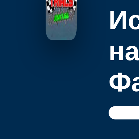
И
н
Ф