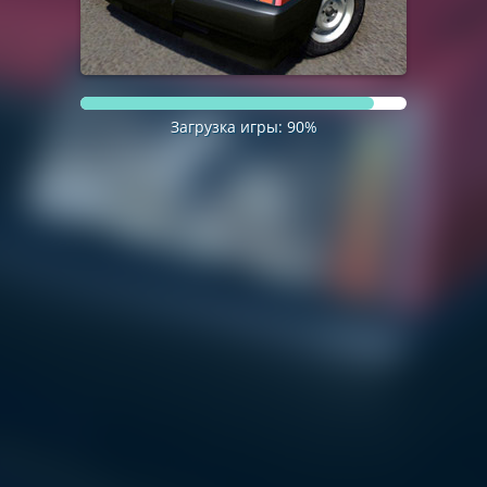
Загрузка игры:
90
%