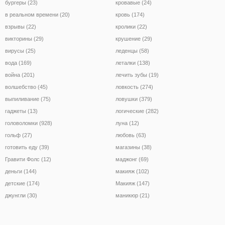
бургеры (23)
кровавые (24)
в реальном времени (20)
кровь (174)
взрывы (22)
кролики (22)
викторины (29)
крушение (29)
вирусы (25)
леденцы (58)
вода (169)
леталки (138)
война (201)
лечить зубы (19)
волшебство (45)
ловкость (274)
выпиливание (75)
ловушки (379)
гаджеты (13)
логические (282)
головоломки (928)
луна (12)
гольф (27)
любовь (63)
готовить еду (39)
магазины (38)
Гравити Фолс (12)
маджонг (69)
деньги (144)
макияж (102)
детские (174)
Макияж (147)
джунгли (30)
маникюр (21)