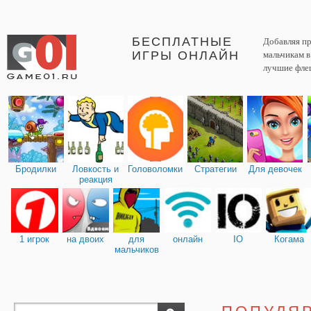
БЕСПЛАТНЫЕ
Добавляя пр
ИГРЫ ОНЛАЙН
мальчикам 
лучшие фле
Бродилки
Ловкость и
Головоломки
Стратегии
Для девочек
реакция
1 игрок
на двоих
для
онлайн
IO
Когама
мальчиков