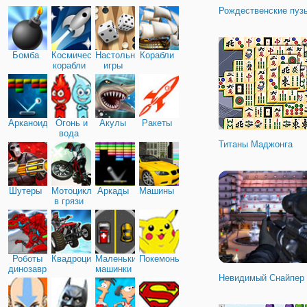
Рождественские пуз
Бомба
Космические
Настольные
Корабли
корабли
игры
Арканоид
Огонь и
Акулы
Ракеты
вода
Титаны Маджонга
Шутеры
Мотоциклы
Аркады
Машины
в грязи
Роботы
Квадроциклы
Маленькие
Покемоны
динозавры
машинки
Невидимый Снайпер