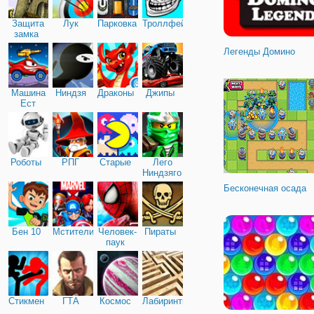
Защита
Лук
Парковка
Троллфейс
замка
Легенды Домино
Машина
Ниндзя
Драконы
Джипы
Ест
Машину
Роботы
РПГ
Старые
Лего
Ниндзяго
Бесконечная осада
Бен 10
Мстители
Человек-
Пираты
паук
Стикмен
ГТА
Космос
Лабиринты