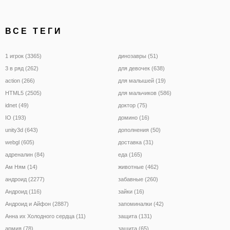
ВСЕ ТЕГИ
1 игрок (3365)
динозавры (51)
3 в ряд (262)
для девочек (638)
action (266)
для малышей (19)
HTML5 (2505)
для мальчиков (586)
idnet (49)
доктор (75)
IO (193)
домино (16)
unity3d (643)
дополнения (50)
webgl (605)
доставка (31)
адреналин (84)
еда (165)
Ам Ням (14)
животные (462)
андроид (2277)
забавные (260)
Андроид (116)
зайки (16)
Андроид и Айфон (2887)
запоминалки (42)
Анна их Холодного сердца (11)
защита (131)
армия (78)
защита (65)