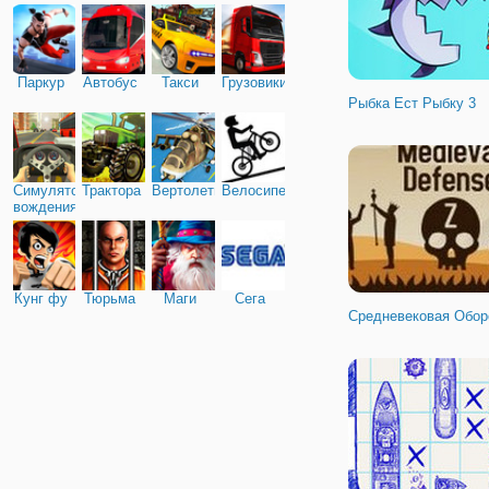
Паркур
Автобус
Такси
Грузовики
Рыбка Ест Рыбку 3
Симулятор
Трактора
Вертолеты
Велосипед
вождения
Кунг фу
Тюрьма
Маги
Сега
Средневековая Обор