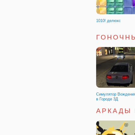
Бекон Может Умереть
Двоих
1010! делюкс
ГОНОЧН
Craftnite. io
Черный и белый раз
Симулятор Вождени
в Городе 3Д
АРКАДЫ 