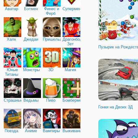
Аватар
Бэтмен
Финес и
Супермен
Ферб
Халк
Джедаи
Пришельцы
Драгонболл
Зет
Пузырик на Рождест
Юные
Монстры
3D
Магия
Титаны
Страшные
Ведьмы
Пиво
Бомбермен
Гонки на Двоих 3Д
Поезда
Аниме
Вампиры
Выживание