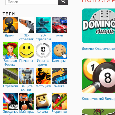
ПОПУЛЯ
бильярд
карты
ТЕГИ
Драки
3D-
2D-
Гонки
стрелялки
стрелялки
Домино Классическо
Веселая
Приколы
Игры на
Кликеры
Ферма
время
Стратегия
Защита
Мотоциклы
Змейка
башни
Классический Билья
Звездные
Майнкрафт
Когама
Червячки