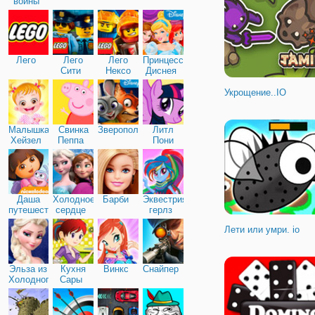
войны
Лего
Лего
Лего
Принцессы
Сити
Нексо
Диснея
Найтс
Укрощение..IO
Малышка
Свинка
Зверополис
Литл
Хейзел
Пеппа
Пони
Дружба
Даша
Холодное
Барби
Эквестрия
путешественница
сердце
герлз
Лети или умри. io
Эльза из
Кухня
Винкс
Снайпер
Холодного
Сары
сердца