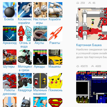
человечки в виде палок,
259
46
всегда находят для себя
приключения. Но мы до э
думали о том, что у
Бомба
Космические
Настольные
Корабли
корабли
игры
Арканоид
Огонь и
Акулы
Ракеты
Картонная Башка
вода
Наиболее ожидаемая тре
в успешной серии онлайн
двоих про Картонную Ба
наконец вышла! Онлайн 
для мальчиков с кучей к
Шутеры
Мотоциклы
Аркады
Машины
45878
4689
большим количеством ко
в грязи
так же можно играть вдв
режиме
Роботы
Квадроциклы
Маленькие
Покемоны
динозавры
машинки