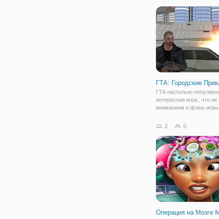
понравится, даже если в
не слышали о сериале "
престолов"! Здесь вам
ГТА: Городские При
ГТА настолько популярн
интересная игра , что н
вниманием и флеш игры.
вместо привычного геро
мы познакомимся с геро
2
0
имени Нико. По характер
с Си-Джеем и приключен
его не
Операция на Мозге 