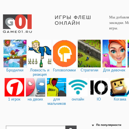
ИГРЫ ФЛЕШ
Мы добавляе
ОНЛАЙН
закладки. М
игры.
Бродилки
Ловкость и
Головоломки
Стратегии
Для девочек
реакция
1 игрок
на двоих
для
онлайн
IO
Когама
мальчиков
По популярности