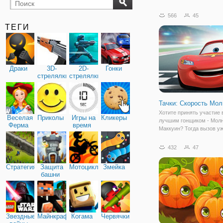
бильярд
карты
566
45
ТЕГИ
Драки
3D-
2D-
Гонки
стрелялки
стрелялки
Тачки: Скорость Мол
Хотите принять участие в
Веселая
Приколы
Игры на
Кликеры
лучшим гонщиком - Мол
Ферма
время
Маккуин? Тогда вызов у
брошен, осталось решит
его или нет. В онлайн игр
432
47
Скорость Молнии" вы см
погрузиться в атмосфер
Стратегия
Защита
Мотоциклы
Змейка
скорости, драйва
башни
Звездные
Майнкрафт
Когама
Червячки