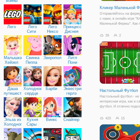
войны
Кликер Маленькой 
Отправляйтесь на ферм
с нами, в онлайн игре "К
Маленькой Фермы". Как 
Лего
Лего
Лего
Принцессы
названия, она представл
Сити
Нексо
Диснея
жанр "Кликер", в которо
39
2
Найтс
нужно просто кликать на
предметы, чтобы добить
Малышка
Свинка
Зверополис
Литл
Хейзел
Пеппа
Пони
Дружба
Даша
Холодное
Барби
Эквестрия
Настольный Футбол
путешественница
сердце
герлз
Настольный футбол - не
интересная игра, как и с
футбол. И отлично подхо
того, чтобы увлекательн
провести время. В онлай
420
15
Эльза из
Кухня
Винкс
Снайпер
"Настольный Футбол" у в
Холодного
Сары
возможность прокачать 
сердца
навыки футболиста, и