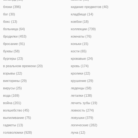
блоки (396)
кидание предметов (40)
бог (30)
кладбище (14)
бокс (13)
ковбои (18)
больница (64)
коллекции (739)
бродилки (453)
комнаты (76)
бросание (91)
коньки (15)
буквы (58)
кости (65)
бургеры (23)
кровавые (24)
в реальном времени (20)
кровь (174)
взрывы (22)
кролики (22)
викторины (29)
крушение (29)
вирусы (25)
леденцы (58)
вода (169)
леталки (138)
война (201)
лечить зубы (19)
волшебство (45)
ловкость (274)
выпиливание (75)
ловушки (379)
гаджеты (13)
логические (282)
головоломки (928)
луна (12)