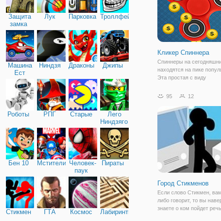
Защита
Лук
Парковка
Троллфейс
замка
Кликер Спиннера
Спиннеры на сегодняшни
Машина
Ниндзя
Драконы
Джипы
находятся на пике попул
Ест
Эта простая с виду
Машину
непримечательная игру
вызывает любопытство н
95
12
у детей, но и у взрослых.
Психологи утверждают, ч
Роботы
РПГ
Старые
Лего
игрушка помогает от стр
Ниндзяго
Бен 10
Мстители
Человек-
Пираты
паук
Город Стикменов
Если слово Стикмен, вам
либо говорит, то вы наве
знаете о ком пойдет речь
Стикмен
ГТА
Космос
Лабиринты
Стикмены - это нарисов