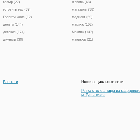
гольф (27)
любовь (63)
готовить еду (39)
магазины (38)
Гравити Фолс (12)
маджонг (69)
деньги (144)
макияж (102)
детские (174)
Макияж (147)
джунгли (30)
маникюр (21)
Все теги
Наши социальные сети
Резка столешницы из кварцевог
м. Тушинская