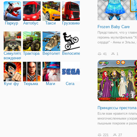
Паркур
Автобус
Такси
Грузовики
Frozen Baby Care
Представьте, что у глав
героинь мультфильма "Х
сердце" - Анны и Эльзы,
девочки. Теперь, кроме 
недоеданий и усталости,
Симулятор
Трактора
Вертолеты
Велосипед
41
1
огромная ответственност
вождения
Помогите молодым мам
справиться с
Кунг фу
Тюрьма
Маги
Сега
Принцессы престола
Если вам нравится плать
многочисленными узора
пышным покроем и разн
цветов, то флеш игра "П
престола" вам наверняк
221
27