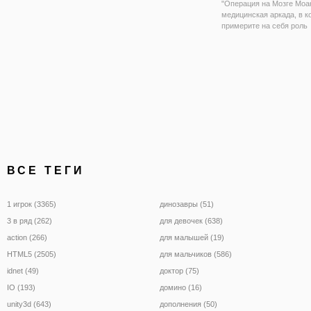
"Операция на Мозге Моа
медицинская аркада, в к
примерите на себя роль
нейрохирурга. К вам обр
Моана, которая жалуется
головные боли. И судя п
анализам, нужно операци
Давайте поможем ей сно
ВСЕ ТЕГИ
1 игрок (3365)
динозавры (51)
3 в ряд (262)
для девочек (638)
action (266)
для малышей (19)
HTML5 (2505)
для мальчиков (586)
idnet (49)
доктор (75)
IO (193)
домино (16)
unity3d (643)
дополнения (50)