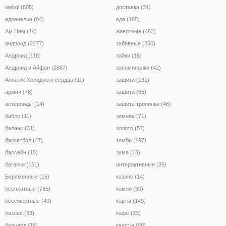
webgl (605)
доставка (31)
адреналин (84)
еда (165)
Ам Ням (14)
животные (462)
андроид (2277)
забавные (260)
Андроид (116)
зайки (16)
Андроид и Айфон (2887)
запоминалки (42)
Анна их Холодного сердца (11)
защита (131)
армия (78)
защита (65)
астероиды (14)
защита тропинки (46)
бабло (11)
зимние (71)
баланс (31)
золото (57)
баскетбол (47)
зомби (197)
бассейн (15)
зума (18)
бегалки (161)
интерактивные (26)
Беременные (15)
казино (14)
бесплатные (785)
камни (60)
бессмертные (49)
карты (149)
бизнес (33)
кафе (33)
бильярд (16)
квесты (68)