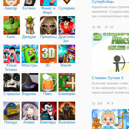
СуперБойцы
Идеальная игра-стрелял
Аватар
Бэтмен
Финес и
Супермен
мальчиков. Создана ком
Ферб
вас и компьютерных игро
Нужно захватить оружие
попытаться взорвать
88
10
искусственный интеллект
этой игре 1 жизнь за рау
Халк
Джедаи
Пришельцы
Драгонболл
действительно очень
Зет
Юные
Монстры
3D
Магия
Титаны
Стикмен Лучник 4
Если вам знакомо слово
то вы наверняка знаете, 
нарисованный человечек
Страшные
Ведьмы
Пиво
Бомбермен
палки. Кроме того, что о
достаточно ловки и атле
104
9
оказывается, отлично в
луком и стрелами. В нов
Поезда
Аниме
Вампиры
Выживание