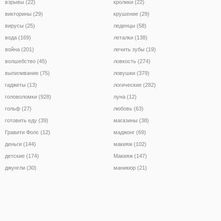
взрывы (22)
кролики (22)
викторины (29)
крушение (29)
вирусы (25)
леденцы (58)
вода (169)
леталки (138)
война (201)
лечить зубы (19)
волшебство (45)
ловкость (274)
выпиливание (75)
ловушки (379)
гаджеты (13)
логические (282)
головоломки (928)
луна (12)
гольф (27)
любовь (63)
готовить еду (39)
магазины (38)
Гравити Фолс (12)
маджонг (69)
деньги (144)
макияж (102)
детские (174)
Макияж (147)
джунгли (30)
маникюр (21)