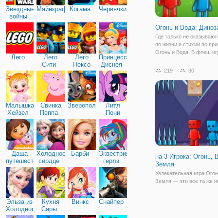
Звездные
Майнкрафт
Когама
Червячки
войны
Огонь и Вода: Диноз
Где только не оказывают
по жизни и стихии по при
Огонь и Вода. В флеш иг
Лего
Лего
Лего
Принцессы
и Вода: Динозавры герои
Сити
Нексо
Диснея
погрузятся в мир Юрско
219
30
Найтс
периода. Динозавры жив
жизнью, разгуливают по
и бродят в
Малышка
Свинка
Зверополис
Литл
Хейзел
Пеппа
Пони
Дружба
Даша
Холодное
Барби
Эквестрия
на 3 Игрока: Огонь, 
путешественница
сердце
герлз
Земля
Увлекательная игра Огон
Земля — это все та же и
двух храбрецов - мальчи
девочки воды, но в этой 
Эльза из
Кухня
Винкс
Снайпер
добавился новый член к
Холодного
Сары
мальчик земли. Этим д
сердца