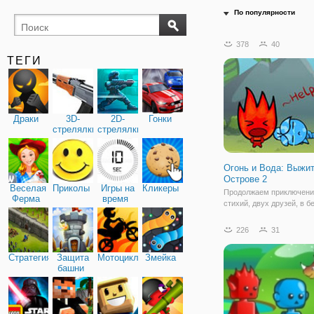
По популярности
378
40
ТЕГИ
Драки
3D-
2D-
Гонки
стрелялки
стрелялки
Огонь и Вода: Выжит
Острове 2
Веселая
Приколы
Игры на
Кликеры
Продолжаем приключени
Ферма
время
стихий, двух друзей, в б
онлайн игре "Огонь и Вод
Выжить на Острове 2". Н
226
31
случилось так, что друз
в засаду, оказавшись на
Стратегия
Защита
Мотоциклы
Змейка
таинственном острове. 
башни
стихиям