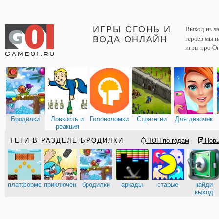
ИГРЫ ОГОНЬ И
Выход из ла
ВОДА ОНЛАЙН
героев мы н
игры про Ог
Бродилки
Ловкость и
Головоломки
Стратегии
Для девочек
реакция
ТЕГИ В РАЗДЕЛЕ БРОДИЛКИ
ТОП по годам
Нов
платформеры
приключения
бродилки
аркады
старые
найди
выход