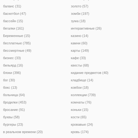
баланс (31)
золото (57)
баскетбол (47)
зомби (197)
бассейн (15)
зума (18)
бегалки (161)
интерактивные (26)
Беременные (15)
казино (14)
бесплатные (785)
камни (60)
бессмертные (49)
карты (149)
бизнес (33)
кафе (33)
бильярд (16)
квесты (68)
блоки (396)
кидание предметов (40)
бог (30)
кладбище (14)
бокс (13)
ковбои (18)
больница (64)
коллекции (739)
бродилки (453)
комнаты (76)
бросание (91)
коньки (15)
буквы (58)
кости (65)
бургеры (23)
кровавые (24)
в реальном времени (20)
кровь (174)