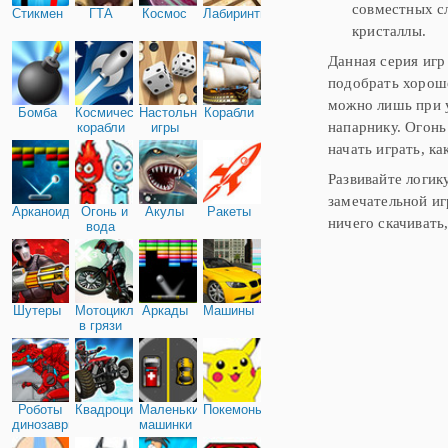
совместных сл
Стикмен
ГТА
Космос
Лабиринты
кристаллы.
Данная серия игр
подобрать хороше
можно лишь при 
Бомба
Космические
Настольные
Корабли
напарнику. Огонь
корабли
игры
начать играть, к
Развивайте логик
замечательной иг
Арканоид
Огонь и
Акулы
Ракеты
ничего скачивать
вода
Шутеры
Мотоциклы
Аркады
Машины
в грязи
Роботы
Квадроциклы
Маленькие
Покемоны
динозавры
машинки