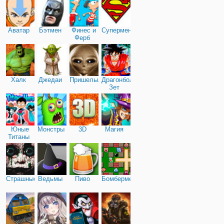
Аватар
Бэтмен
Финес и
Супермен
Ферб
Халк
Джедаи
Пришельцы
Драгонболл
Зет
Юные
Монстры
3D
Магия
Титаны
Страшные
Ведьмы
Пиво
Бомбермен