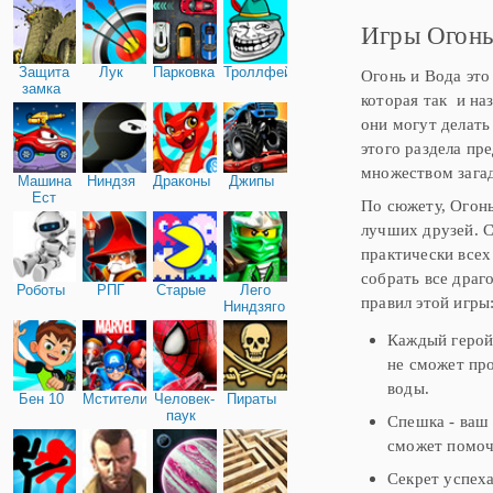
трио вы можете играть в
Игры Огонь
Защита
Лук
Парковка
Троллфейс
Огонь и Вода это
замка
которая так и на
они могут делать
этого раздела пр
множеством зага
Машина
Ниндзя
Драконы
Джипы
Ест
По сюжету, Огон
Машину
лучших друзей. 
практически всех
собрать все драг
Роботы
РПГ
Старые
Лего
правил этой игры
Ниндзяго
Каждый герой
не сможет про
воды.
Бен 10
Мстители
Человек-
Пираты
паук
Спешка - ваш 
сможет помочь
Секрет успеха