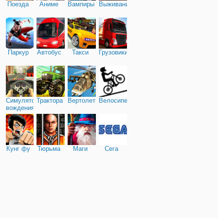
Поезда
Аниме
Вампиры
Выживание
Паркур
Автобус
Такси
Грузовики
Симулятор
Трактора
Вертолеты
Велосипед
вождения
Кунг фу
Тюрьма
Маги
Сега