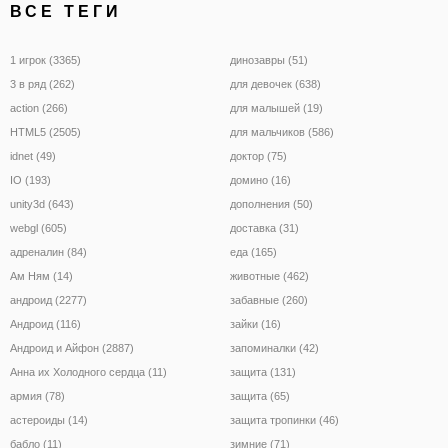
ВСЕ ТЕГИ
1 игрок (3365)
динозавры (51)
3 в ряд (262)
для девочек (638)
action (266)
для малышей (19)
HTML5 (2505)
для мальчиков (586)
idnet (49)
доктор (75)
IO (193)
домино (16)
unity3d (643)
дополнения (50)
webgl (605)
доставка (31)
адреналин (84)
еда (165)
Ам Ням (14)
животные (462)
андроид (2277)
забавные (260)
Андроид (116)
зайки (16)
Андроид и Айфон (2887)
запоминалки (42)
Анна их Холодного сердца (11)
защита (131)
армия (78)
защита (65)
астероиды (14)
защита тропинки (46)
бабло (11)
зимние (71)