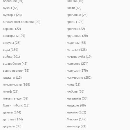
бросание (91)
коньки (15)
буквы (58)
кости (65)
бургеры (23)
кровавые (24)
в реальном времени (20)
кровь (174)
взрывы (22)
кролики (22)
викторины (29)
крушение (29)
вирусы (25)
леденцы (58)
вода (169)
леталки (138)
война (201)
лечить зубы (19)
волшебство (45)
ловкость (274)
выпиливание (75)
ловушки (379)
гаджеты (13)
логические (282)
головоломки (928)
луна (12)
гольф (27)
любовь (63)
готовить еду (39)
магазины (38)
Гравити Фолс (12)
маджонг (69)
деньги (144)
макияж (102)
детские (174)
Макияж (147)
джунгли (30)
маникюр (21)