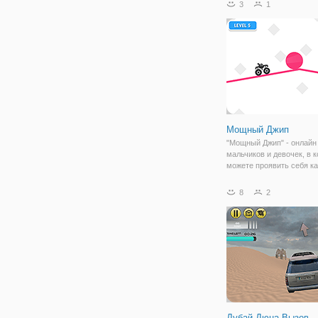
3
1
трюков. Здесь под ваши
управлением будет джип
задача заключается в то
проехать по
Мощный Джип
"Мощный Джип" - онлайн 
мальчиков и девочек, в 
можете проявить себя ка
мощным гонщиком. Здес
окажетесь в мире нарис
8
2
линий и простых платфо
задача заключается в то
проехать
Дубай Дюна Вызов