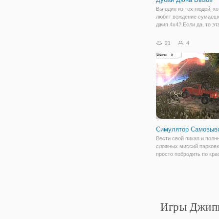
Вы один из тех людей, к
любят вождение сумас
джип 4х4? Если да, то эт
вас. “Дубай дрифт симул
3Д” позволит вам ощути
21
4
сторону. Выбери свой л
джип 4х4 и показать миру
вас
Симулятор Самовыв
Вести свой пикап и полн
сложных миссий парковк
просто побродить по кра
горной местности.
Игры Джипы