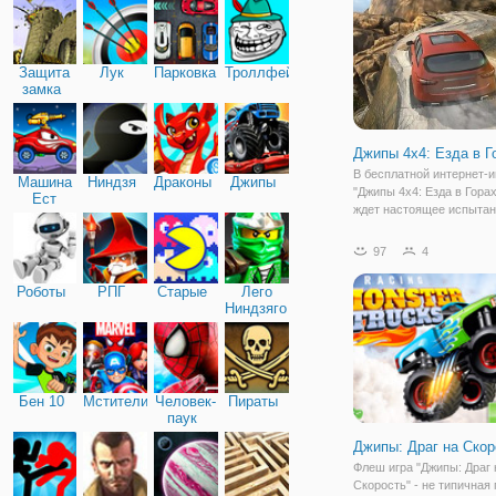
поднимитесь на холмы!
Наслаждайтесь поездкой
Защита
Лук
Парковка
Троллфейс
замка
Джипы 4х4: Езда в Г
В бесплатной интернет-и
Машина
Ниндзя
Драконы
Джипы
"Джипы 4х4: Езда в Горах
Ест
ждет настоящее испытан
Машину
прочность. Ведь здесь в
предстоит проделать пут
97
4
джипе в горах. Сложная 
местность состоит из
Роботы
РПГ
Старые
Лего
многочисленных ловуше
Ниндзяго
Бен 10
Мстители
Человек-
Пираты
паук
Джипы: Драг на Скор
Флеш игра "Джипы: Драг 
Скорость" - не типичная 