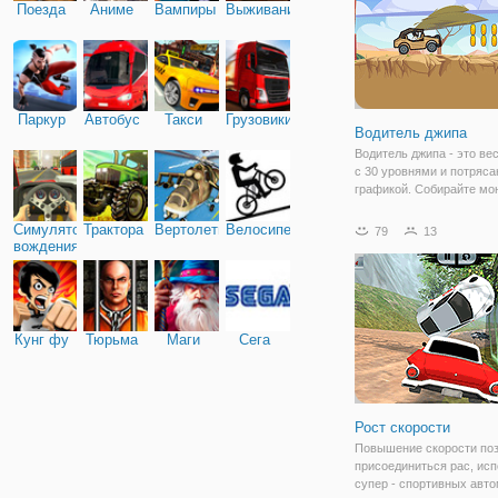
грузовику, а
Поезда
Аниме
Вампиры
Выживание
Паркур
Автобус
Такси
Грузовики
Водитель джипа
Водитель джипа - это ве
с 30 уровнями и потряс
графикой. Собирайте мо
перебирая их или выпол
с вращением, чтобы пол
Симулятор
Трактора
Вертолеты
Велосипед
79
13
монеты. Вы можете купи
вождения
автомобили в гараже и
модернизировать
Кунг фу
Тюрьма
Маги
Сега
Рост скорости
Повышение скорости по
присоединиться рас, ис
супер - спортивных авт