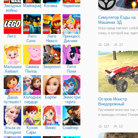
Звездные
Майнкрафт
Когама
Червячки
войны
Симулятор Езды на
Машинах 3Д
Игра представляет собо
гонку, в которой вас ждет
Лего
Лего
Лего
Принцессы
качественная графика и
Сити
Нексо
Диснея
увлекательный геймплей
126
27
Найтс
вашим управлением джип
треке рядом - другие соп
Также на каждом уровне
предстоит проехать
Малышка
Свинка
Зверополис
Литл
Хейзел
Пеппа
Пони
Дружба
Даша
Холодное
Барби
Эквестрия
Остров Монстр
путешественница
сердце
герлз
Внедорожный
Грузовики-монстры гор,
и природы готовы! Покаж
навыки в сложной местн
Покажите себя на специ
117
13
Эльза из
Кухня
Винкс
Снайпер
пандусах, предназначен
Холодного
Сары
грузовиков-монстров, и
сердца