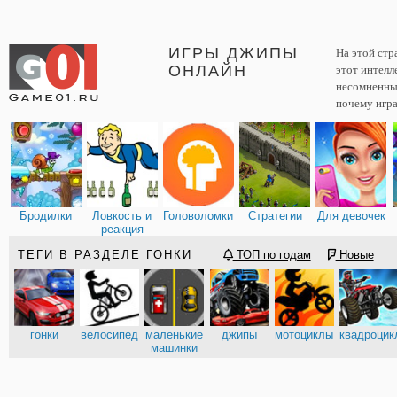
ИГРЫ ДЖИПЫ
На этой стр
ОНЛАЙН
этот интелл
несомненным
почему игра
Бродилки
Ловкость и
Головоломки
Стратегии
Для девочек
реакция
ТЕГИ В РАЗДЕЛЕ ГОНКИ
ТОП по годам
Новые
гонки
велосипед
маленькие
джипы
мотоциклы
квадроцик
машинки