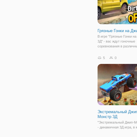
Грязные Гонки на Дж
В игре "Грязные Гонки н
3Д" - вас ждут гоночные
соревнования в различн
прохладных условиях, та
зеленое поле, пустыня и 
5
0
Сыграйте в игру с качес
реалистичной графикой! 
игре 3 игровых
Экстремальный Джип
Монстр 3Д
"Экстремальный Джип-М
- динамичная 3Д игра, в 
вам предстоит совершат
множество экстремальн