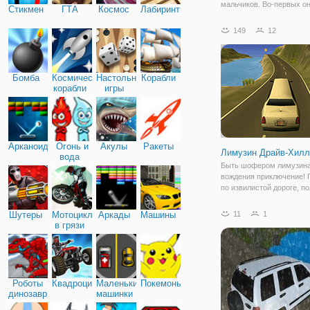
мальчиков. Во-первых о
Стикмен
ГТА
Космос
Лабиринты
отличается своей механ
Вместо привычных клав
149
12
стрелок вам предстоит
использовать мышь и кл
по педали, представленн
Бомба
Космические
Настольные
Корабли
корабли
игры
Арканоид
Огонь и
Акулы
Ракеты
Лимузин Драйв-Хилл
вода
Быть шофером лимузина
вождения приключение! 
по извилистой дороге, п
кривых на горной тропе 
всех пассажиров из нуж
Шутеры
Мотоциклы
Аркады
Машины
11
1
места. Проверить свое
в грязи
водительское мастерств
выполнить все уровни
Роботы
Квадроциклы
Маленькие
Покемоны
динозавры
машинки