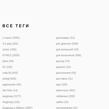
ВСЕ ТЕГИ
1 игрок (3365)
динозавры (51)
3 в ряд (262)
для девочек (638)
action (266)
для малышей (19)
HTML5 (2505)
для мальчиков (586)
idnet (49)
доктор (75)
IO (193)
домино (16)
unity3d (643)
дополнения (50)
webgl (605)
доставка (31)
адреналин (84)
еда (165)
Ам Ням (14)
животные (462)
андроид (2277)
забавные (260)
Андроид (116)
зайки (16)
Андроид и Айфон (2887)
запоминалки (42)