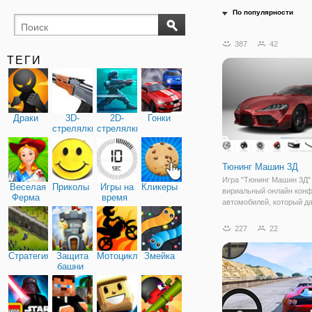
По популярности
387
42
ТЕГИ
Драки
3D-
2D-
Гонки
стрелялки
стрелялки
Тюнинг Машин 3Д
Игра "Тюнинг Машин 3Д" 
Веселая
Приколы
Игры на
Кликеры
вириальный онлайн конф
Ферма
время
автомобилей, который д
возможность извинить в
вид машины от А до Я. И
227
22
включает в себя все во
модели легковых машин 
Стратегия
Защита
Мотоциклы
Змейка
Для того чтобы
башни