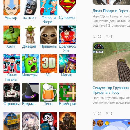
Джип Прадо в Горах
Игра "Джип Прадо в Горах
Аватар
Бэтмен
Финес и
Супермен
испытания для настояще
Ферб
водителя! Это превосход
с вождением джипа, в ко
можете продемонстриро
29
3
навыки езды по бездоро
игры проста - вы должны
Халк
Джедаи
Пришельцы
Драгонболл
попытаться
Зет
Юные
Монстры
3D
Магия
Титаны
Симулятор Грузовог
Прицепа в Гору
Подъем грузовой прицеп
симулятор вам предстои
Страшные
Ведьмы
Пиво
Бомбермен
водителем грузовика! Го
вы вести грузовик? Езжа
24
3
грузовике и ведите его к
назначения. Доставьте гр
бревнам и прикрепите бр