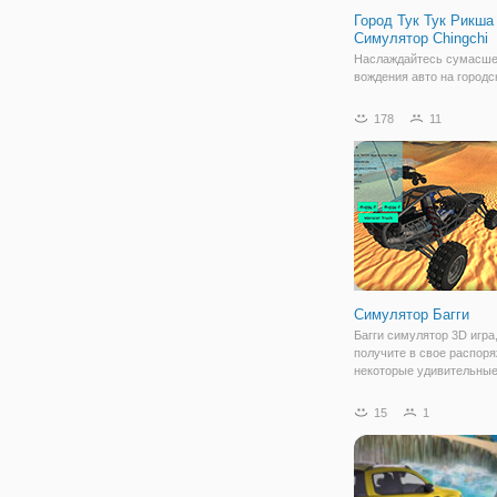
Город Тук Тук Рикша 
Симулятор Chingchi
Наслаждайтесь сумасш
вождения авто на городс
дороге, как водитель тук 
моторикша. Не упустите
178
11
возможность погонять в
реального вождения мот
Проверьте свои навыки 
в авто Тук Тук Тук Тук
Симулятор Багги
Багги симулятор 3D игра,
получите в свое распор
некоторые удивительные
средствами и 4 карты с 
окружающей среде, что
15
1
исследовать, они ждут в
ездить и получать удово
столько,