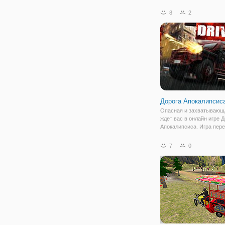
на уникальных внедоро
треков. Как вы выигрывае
8
2
вы можете использовать
бонусы, чтобы изменить
автомобили или
Дорога Апокалипсис
Опасная и захватывающ
ждет вас в онлайн игре 
Апокалипсиса. Игра пере
мир зомби-апокалипсиса,
улицах города вы все б
7
0
встречаете мертвецов, 
свежей крови. Здесь вы 
управлять