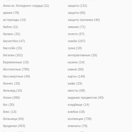
Анна их Холодного сердца (11)
защита (131)
армия (78)
защита (65)
астероиды (14)
защита тропинки (46)
бабло (11)
зимние (71)
баланс (31)
золото (57)
баскетбол (47)
зомби (197)
бассейн (15)
зума (18)
бегалки (161)
интерактивные (26)
Беременные (15)
казино (14)
бесплатные (785)
камни (60)
бессмертные (49)
карты (149)
бизнес (33)
кафе (33)
бильярд (16)
квесты (68)
блоки (396)
кидание предметов (40)
бог (30)
кладбище (14)
бокс (13)
ковбои (18)
больница (64)
коллекции (739)
бродилки (453)
комнаты (76)