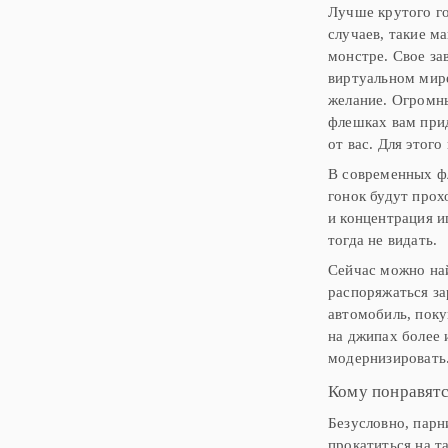
Лучше крутого г
случаев, такие м
монстре. Свое за
виртуальном мире
желание. Огромн
флешках вам прид
от вас. Для этог
В современных фл
гонок будут прох
и концентрация и
тогда не видать.
Сейчас можно най
распоряжаться за
автомобиль, поку
на джипах более 
модернизировать
Кому понравятс
Безусловно, парн
прокатиться на т