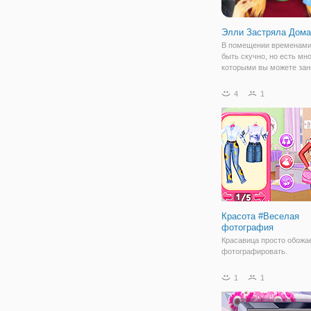
Элли Застряла Дома
В помещении временами
быть скучно, но есть мно
которыми вы можете зан
оставаясь внутри. Узнайт
сделать, и получайте
4
1
удовольствие от игры! А
вам в этом красотка по 
Элли,
Красота #Веселая
фотография
Красавица просто обожа
фотографировать.
Присоединяйтесь к ней в
новом приключении и по
1
1
подготовиться к
профессиональной фото
Выберите ее наряд и до