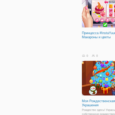
образ классным макияж
сделайте
Принцесса #InstaYu
Макароны и цветы
0
0
Моя Рождественская
Украшения
Рождество здесь! Укрась
собственную рождестве