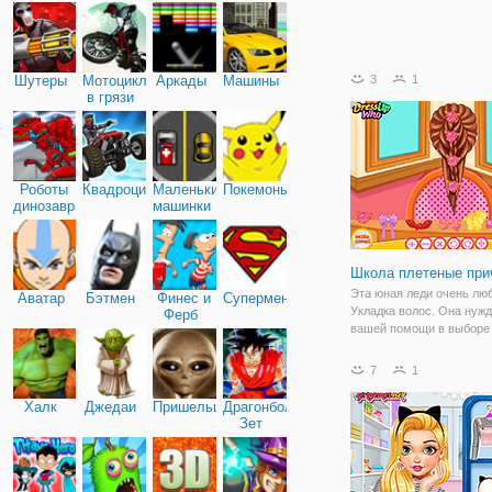
Шутеры
Мотоциклы
Аркады
Машины
3
1
в грязи
Роботы
Квадроциклы
Маленькие
Покемоны
динозавры
машинки
Школа плетеные при
Эта юная леди очень лю
Аватар
Бэтмен
Финес и
Супермен
Укладка волос. Она нужд
Ферб
вашей помощи в выборе 
которая будет соответст
наряд на сегодня.
7
1
Халк
Джедаи
Пришельцы
Драгонболл
Зет