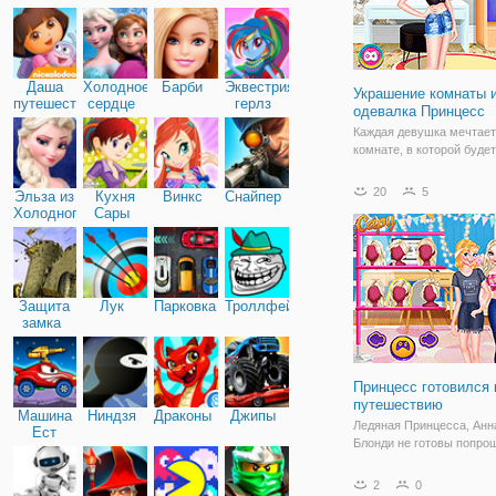
Дружба
Даша
Холодное
Барби
Эквестрия
Украшение комнаты 
путешественница
сердце
герлз
одевалка Принцесс
Каждая девушка мечтает
комнате, в которой будет
таком стиле, как захочет
онлайн аркаде для девоч
20
5
Эльза из
Кухня
Винкс
Снайпер
"Украшение комнаты и о
Холодного
Сары
Принцесс" мы исполняе
сердца
Ведь здесь вы сможете 
свои
Защита
Лук
Парковка
Троллфейс
замка
Принцесс готовился 
путешествию
Машина
Ниндзя
Драконы
Джипы
Ледяная Принцесса, Анн
Ест
Блонди не готовы попро
Машину
летом. Они планировали 
тропических назначения
2
0
нужно подготовиться к н