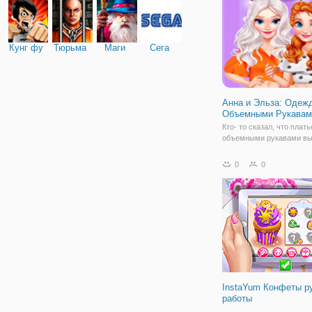
Кунг фу
Тюрьма
Маги
Сега
Анна и Эльза: Одеж
Объемными Рукавам
Кто- то сказал, что плать
объемными рукавами вы
моды? Они - лучшая вещ
лета, и Эльза и Анна оч
0
0
наряды с объемными ру
Подчеркните их образ с
классных нарядов. Дава
вместе
InstaYum Конфеты р
работы