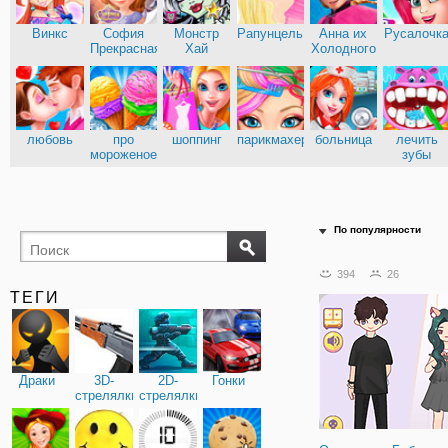
Винкс
София
Монстр
Рапунцель
Анна их
Русалочк
Прекрасная
Хай
Холодного
сердца
Эльза из
Кухня
Холодного
Сары
сердца
любовь
про
шоппинг
парикмахерские
больница
лечить
мороженое
зубы
доктор
По популярности
394
26
ТЕГИ
Драки
3D-
2D-
Гонки
стрелялки
стрелялки