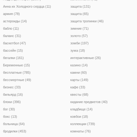
Анна их Холодного сердца (11)
защита (131)
армия (78)
защита (65)
астероиды (14)
защита тропинки (46)
бабло (11)
зимние (71)
баланс (31)
золото (57)
баскетбол (47)
зомби (197)
бассейн (15)
зума (18)
бегалки (161)
интерактивные (26)
Беременные (15)
казино (14)
бесплатные (785)
камни (60)
бессмертные (49)
карты (149)
бизнес (33)
кафе (33)
бильярд (16)
квесты (68)
блоки (396)
кидание предметов (40)
бог (30)
кладбище (14)
бокс (13)
ковбои (18)
больница (64)
коллекции (739)
бродилки (453)
комнаты (76)