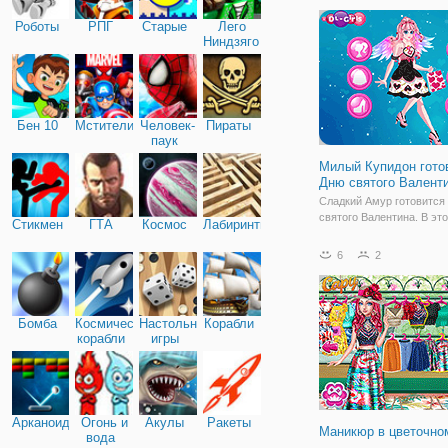
Девушки должны упакова
Роботы
РПГ
Старые
Лего
летние платья, солнцез
Ниндзяго
крем и очки, и
Бен 10
Мстители
Человек-
Пираты
паук
Милый Купидон гото
Дню святого Валент
Сладкий Амур готовится
святого Валентина. В эт
Стикмен
ГТА
Космос
Лабиринты
рады поздравить своих б
открытку и подарок. Но 
6
2
этого - я хочу выбрать
специальные праздничн
одежды. Помочь Купидо
подобрать роскошный
Бомба
Космические
Настольные
Корабли
корабли
игры
Арканоид
Огонь и
Акулы
Ракеты
Маникюр в цветочно
вода