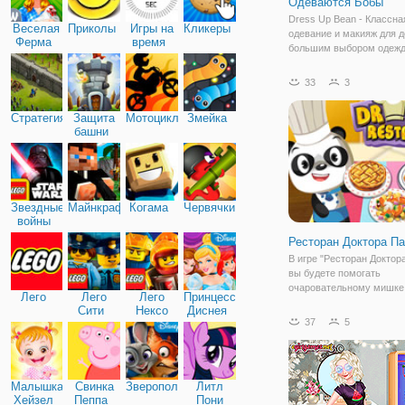
Одеваются Бобы
Dress Up Bean - Классна
Веселая
Приколы
Игры на
Кликеры
одевание и макияж для д
Ферма
время
большим выбором одежд
Покажите себя с самой 
и самой модной одеждой
33
3
прическами, макияжем и
красивыми и движущими
Стратегия
Защита
Мотоциклы
Змейка
костюмами и получите 
башни
Звездные
Майнкрафт
Когама
Червячки
войны
Ресторан Доктора П
В игре "Ресторан Доктор
вы будете помогать
очаровательному мишке
Лего
Лего
Лего
Принцессы
управлять своим рестор
Сити
Нексо
Диснея
открыл его совсем недав
37
5
Найтс
заведение уже пользует
большим успехом. А всё
благодаря вкусной кухне
талантливым
Малышка
Свинка
Зверополис
Литл
Хейзел
Пеппа
Пони