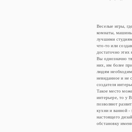
елку с подарками, конфе
фонари и другие необыч
украшения, так что Дед 
может посетить ваш
рождественские подарки
Веселые игры, гд
из множества цветов и
комнаты, машины 
лучшими студиям
что-то или созда
достаточно этих 
Вы однозначно тв
них, им более пр
людям необходимо
невиданное и не 
создателя интерь
Такое место може
интерьере, то у 
позволяют развит
кухни и ванной -
настоящего диза
обстановку именн