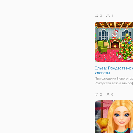
3
1
Эльза: Рождественс
хлопоты
При ожидании Нового год
Рождества важна атмос
которую мы создаем са
из самых действенных с
2
0
этом плане является ук
дома в новогоднем стиле
онлайн аркаде для детей