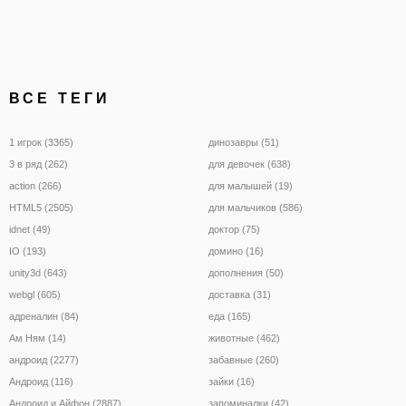
ВСЕ ТЕГИ
1 игрок (3365)
динозавры (51)
3 в ряд (262)
для девочек (638)
action (266)
для малышей (19)
HTML5 (2505)
для мальчиков (586)
idnet (49)
доктор (75)
IO (193)
домино (16)
unity3d (643)
дополнения (50)
webgl (605)
доставка (31)
адреналин (84)
еда (165)
Ам Ням (14)
животные (462)
андроид (2277)
забавные (260)
Андроид (116)
зайки (16)
Андроид и Айфон (2887)
запоминалки (42)