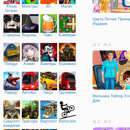
Юные
Монстры
3D
Магия
Титаны
Цвета Летних Принц
Издание
Страшные
Ведьмы
Пиво
Бомбермен
3
2
Поезда
Аниме
Вампиры
Выживание
Паркур
Автобус
Такси
Грузовики
Малышка Тейлор Хэ
Дом
Симулятор
Трактора
Вертолеты
Велосипед
0
0
вождения