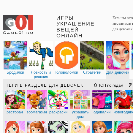
ИГРЫ
Если вы гот
УКРАШЕНИЕ
местам или 
ВЕЩЕЙ
для девочек
ОНЛАЙН
Бродилки
Ловкость и
Головоломки
Стратегии
Для девочек
реакция
ТЕГИ В РАЗДЕЛЕ ДЛЯ ДЕВОЧЕК
ТОП по годам
ресторан
зоомагазин
раскраски
украшать
одевалки
новогодни
дом