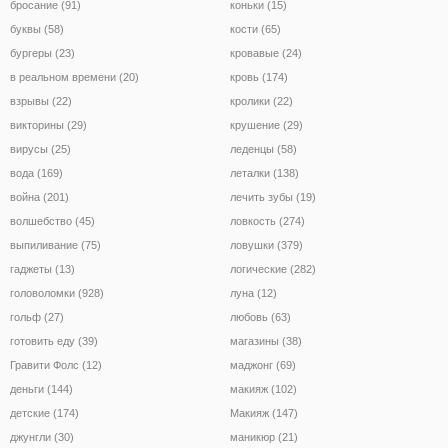
бросание (91)
коньки (15)
буквы (58)
кости (65)
бургеры (23)
кровавые (24)
в реальном времени (20)
кровь (174)
взрывы (22)
кролики (22)
викторины (29)
крушение (29)
вирусы (25)
леденцы (58)
вода (169)
леталки (138)
война (201)
лечить зубы (19)
волшебство (45)
ловкость (274)
выпиливание (75)
ловушки (379)
гаджеты (13)
логические (282)
головоломки (928)
луна (12)
гольф (27)
любовь (63)
готовить еду (39)
магазины (38)
Гравити Фолс (12)
маджонг (69)
деньги (144)
макияж (102)
детские (174)
Макияж (147)
джунгли (30)
маникюр (21)