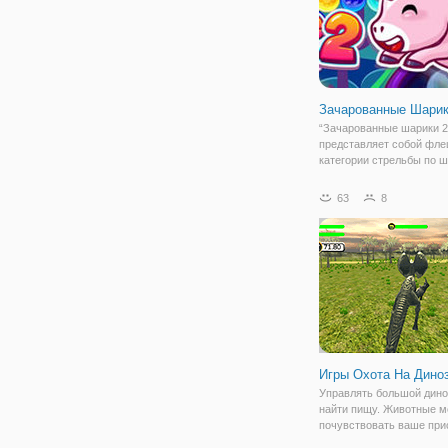
Зачарованные Шарик
“Зачарованные шарики 2
представляет собой фле
категории стрельбы по 
Под вашим управлением
небольшой арбалет, кот
63
8
стреляет разноцветными
шариками. Прицельтесь 
участок, где видите
Игры Охота На Дино
Управлять большой дино
найти пищу. Животные м
почувствовать ваше при
и запах, так что не шуми