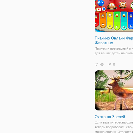
Пианино Онлайн Фе
Животных
Принести прекрасный м
для ваших детей на онла
пианино онлайн животны
будут изучать ноты и от
46
0
себя новые звуки, и в то
они смогут играть со зв
животных. Пианино онл
Охота на Зверей
Если вам интересна охот
теперь попробовать сво
можно онлайн. Это хотя 