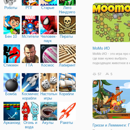
Мистер краб, осьминог,
Роботы
РПГ
Старые
Лего
иностранец, и
Ниндзяго
Бен 10
Мстители
Человек-
Пираты
паук
МоМо ИО
МоМо ИО - это игра про 
где вам нужно выбрать
подходящее животное в 
Стикмен
ГТА
Космос
Лабиринты
своего персонажа и отпр
на лужайку! На выбор, в
57
5
доступны: свинья, коров
и множество других жив
После того, как
Бомба
Космические
Настольные
Корабли
корабли
игры
Арканоид
Огонь и
Акулы
Ракеты
Гриззи и Лемминги: 
вода