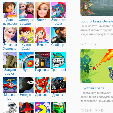
Дружба
Даша
Холодное
Барби
Эквестрия
Болото Атака Онлай
путешественница
сердце
герлз
Ваше болото находится 
атакой! хватайте оружие
защищать свой дом от в
монстров, как обезумев
- стиле монстров, кроко
4
0
Эльза из
Кухня
Винкс
Снайпер
инопланетяне и многое д
Холодного
Сары
придумать стратегию! ст
сердца
оружия бить
Защита
Лук
Парковка
Троллфейс
замка
Шустрая Коала
Перетащите и запустить 
Машина
Ниндзя
Драконы
Джипы
одной точки к следующей
Ест
подпрыгивать и махать к
Машину
высочайшие вершины. С
монеты, чтобы разблоки
3145
423
крутой скины такие, Пан