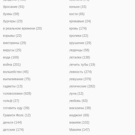
бросание (91)
коньки (15)
буквы (58)
кости (65)
бургеры (23)
кровавые (24)
в реальном времени (20)
кровь (174)
взрывы (22)
кролики (22)
викторины (29)
крушение (29)
вирусы (25)
леденцы (58)
вода (169)
леталки (138)
война (201)
лечить зубы (19)
волшебство (45)
ловкость (274)
выпиливание (75)
ловушки (379)
гаджеты (13)
логические (282)
головоломки (928)
луна (12)
гольф (27)
любовь (63)
готовить еду (39)
магазины (38)
Гравити Фолс (12)
маджонг (69)
деньги (144)
макияж (102)
детские (174)
Макияж (147)