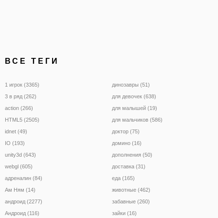
ВСЕ ТЕГИ
1 игрок (3365)
динозавры (51)
3 в ряд (262)
для девочек (638)
action (266)
для малышей (19)
HTML5 (2505)
для мальчиков (586)
idnet (49)
доктор (75)
IO (193)
домино (16)
unity3d (643)
дополнения (50)
webgl (605)
доставка (31)
адреналин (84)
еда (165)
Ам Ням (14)
животные (462)
андроид (2277)
забавные (260)
Андроид (116)
зайки (16)