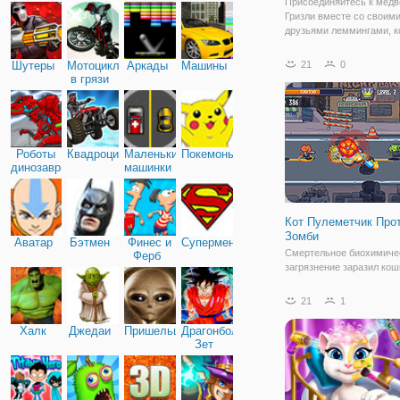
Присоединяйтесь к мед
Гризли вместе со своим
друзьями леммингами, к
изобрели новую забаву-
пушек. Они построили п
Шутеры
Мотоциклы
Аркады
Машины
21
0
решили проверить ее на
в грязи
дальность выстрела. На
угол и мощность с пом
мыши
Роботы
Квадроциклы
Маленькие
Покемоны
динозавры
машинки
Кот Пулеметчик Про
Зомби
Аватар
Бэтмен
Финес и
Супермен
Смертельное биохимиче
Ферб
загрязнение заразил кош
и большинство граждан 
становятся зомби-кошек 
21
1
зомби вторглись в город.
чтобы защитить Город ко
Халк
Джедаи
Пришельцы
Драгонболл
ученые называют коман
Зет
агентов,