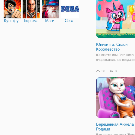
можем
Кунг фу
Тюрьма
Маги
Сега
Юникитти: Спаси
Королевство
Юникитти или Лего Кисон
очаровательное создани
кошки с примесью едино
кошечка розового окраса
30
0
быть серьезной и сидеть
Каждый раз с друзьями 
находят для себя новые
Беременная Анжела
Родами
Вас встречает игра "Бе