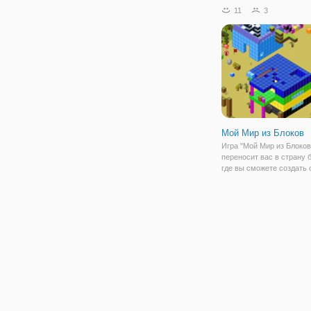
вы будете готовы, чтобы
11
3
охотиться на них! У вас 
задача уровня с кол-во ц
Начнем с ума
Мой Мир из Блоков
Игра "Мой Мир из Блоков
переносит вас в страну 
где вы сможете создать 
собственный мир. Здесь
никаких ограничений, м
строить сколько захотите
представьте, что вы поп
настоящий мир