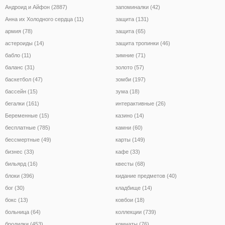
Андроид и Айфон (2887)
запоминалки (42)
Анна их Холодного сердца (11)
защита (131)
армия (78)
защита (65)
астероиды (14)
защита тропинки (46)
бабло (11)
зимние (71)
баланс (31)
золото (57)
баскетбол (47)
зомби (197)
бассейн (15)
зума (18)
бегалки (161)
интерактивные (26)
Беременные (15)
казино (14)
бесплатные (785)
камни (60)
бессмертные (49)
карты (149)
бизнес (33)
кафе (33)
бильярд (16)
квесты (68)
блоки (396)
кидание предметов (40)
бог (30)
кладбище (14)
бокс (13)
ковбои (18)
больница (64)
коллекции (739)
бродилки (453)
комнаты (76)