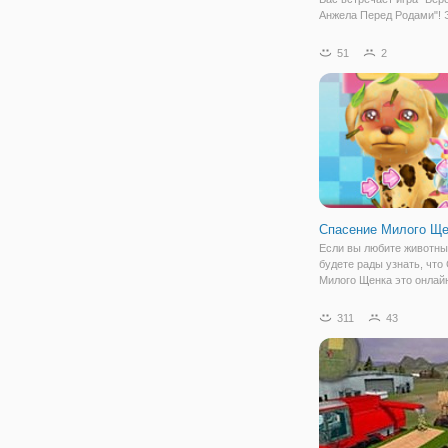
Анжела Перед Родами"! 
главная героиня игры Ан
пополнение семейства. 
51
2
начала она думала, что 
беременности будет про
очень гладко. Но вот как
Спасение Милого Ще
Если вы любите животны
будете рады узнать, что
Милого Щенка это онлайн
заботой о щеночке. Мам
приютила его к себе и те
311
43
необходимо о нем позаб
Секрет хорошего ухода 
питомцем - это