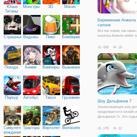
Юные
Монстры
3D
Магия
Титаны
Беременная Анжела 
салоне
Все мы знаем, как наша
кошечка Анжела любит з
Страшные
Ведьмы
Пиво
Бомбермен
ухаживать и приводить с
красивый и модный вид.
438
19
совершенно милая кошка
родит милого ребеночка 
мужа Тома. Сегодня наст
день, когда
Поезда
Аниме
Вампиры
Выживание
Паркур
Автобус
Такси
Грузовики
Шоу Дельфинов 7
Захватывающее шоу де
продолжается в онлайн 
Дельфинов 7». Это седь
бесплатных игр в данном
которые доступны не тол
Симулятор
Трактора
Вертолеты
Велосипед
178
12
компьютерах, но и на м
вождения
устройствах. В новой ча