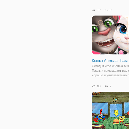
наносит вреда никому из
окружающих. Одной из
19
0
альтернатив станет фле
Охота на Зверей. По св
жанру, это симулятор, в
Кошка Анжела: Пазл
Сегодня игра «Кошка Ан
Пазлы» приглашает вас 
хорошо и увлекательно 
свое свободное время. В
вы будите развивать не 
88
7
свои умственные способ
даже учится делать сов
красивые