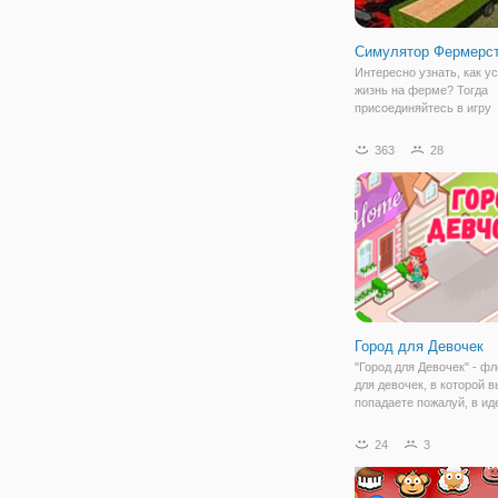
Симулятор Фермерс
Интересно узнать, как у
жизнь на ферме? Тогда
присоединяйтесь в игру
"Симулятор Фермерства 
ней мы будем в роли фе
363
28
который день и ночь тру
покладая рук, чтобы уде
бизнес сельского
Город для Девочек
"Город для Девочек" - ф
для девочек, в которой в
попадаете пожалуй, в и
город мечты! Ведь здесь
магазинов одежды, сало
24
3
красоты,магазинов для х
прочих мест, которые вс
просто