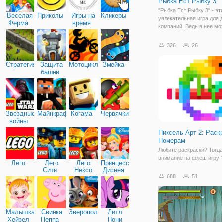
Рыбка Ест Рыбку 3
"Рыбка Ест Рыбку 3" - эт
Веселая
Приколы
Игры на
Кликеры
увлекательная игра для
Ферма
время
компаний. Ведь в нее м
играть как одному игроку,
двум и даже трем. Вы по
326
26
в подводный мир рыбок, 
будете управлять одной 
Стратегия
Защита
Мотоциклы
Змейка
Ваша рыбка
башни
Звездные
Майнкрафт
Когама
Червячки
войны
Пиксель Арт 2: Раск
Номерам
Любите раскраски? Тогда
внимание на флеш игру 
Лего
Лего
Лего
Принцессы
Арт 2: Раскраска по Ном
Сити
Нексо
Диснея
которая наверняка вам
688
51
Найтс
понравится. Ведь данная
раскраска разработана в
пиксельном стиле, что д
прохождение более
Малышка
Свинка
Зверополис
Литл
Хейзел
Пеппа
Пони