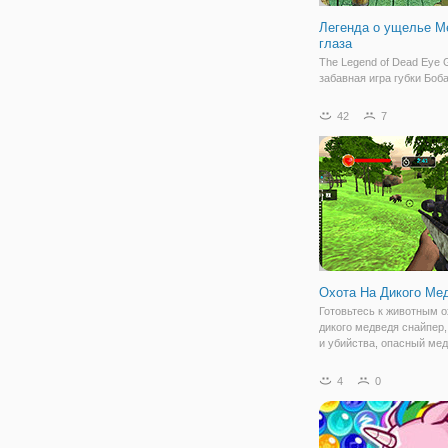
Легенда о ущелье М
глаза
The Legend of Dead Eye 
забавная игра губки Боб
узнать, чего он хочет. В
помочь нашему любимом
42
7
Бобу что-то сделать.
Наслаждайтесь этой
замечательной интеракт
игрой, разговаривая со 
Охота На Дикого Ме
Готовьтесь к животным о
дикого медведя снайпер,
и убийства, опасный мед
этот пистолет снайпер ш
дикий медведь игра стре
4
0
снайпер и стрелять игра,
является одним из лучш