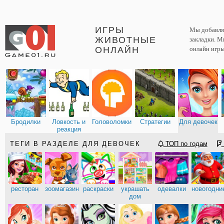
ИГРЫ
Мы добавляе
ЖИВОТНЫЕ
закладки. М
ОНЛАЙН
онлайн игры
Бродилки
Ловкость и
Головоломки
Стратегии
Для девочек
реакция
ТЕГИ В РАЗДЕЛЕ ДЛЯ ДЕВОЧЕК
ТОП по годам
ресторан
зоомагазин
раскраски
украшать
одевалки
новогодни
дом