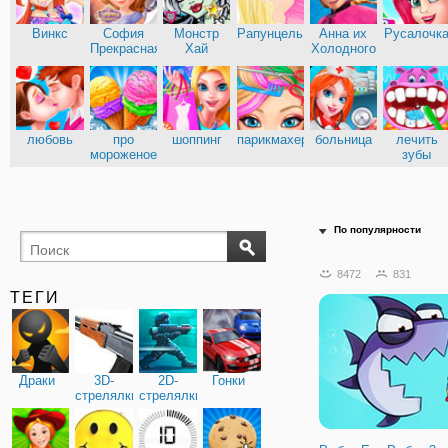
Винкс
София
Монстр
Рапунцель
Анна их
Русалочк
Прекрасная
Хай
Холодного
сердца
Эльза из
Кухня
Холодного
Сары
сердца
любовь
про
шоппинг
парикмахерские
больница
лечить
мороженое
зубы
доктор
По популярности
8472
831
ТЕГИ
Драки
3D-
2D-
Гонки
стрелялки
стрелялки