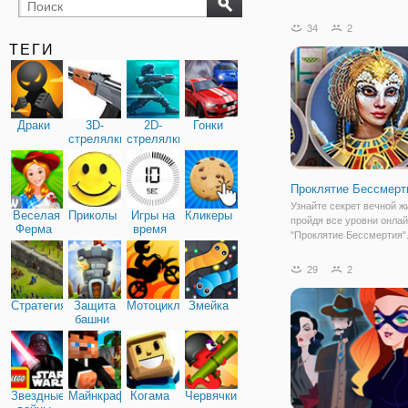
бильярд
карты
34
2
ТЕГИ
Драки
3D-
2D-
Гонки
стрелялки
стрелялки
Проклятие Бессмерт
Узнайте секрет вечной ж
Веселая
Приколы
Игры на
Кликеры
пройдя все уровни онлай
Ферма
время
"Проклятие Бессмертия"
вы перенесетесь в Древ
Египет, тайны которого х
29
2
раскрыть. Здесь вы буде
помогать богине Матели
Стратегия
Защита
Мотоциклы
Змейка
отыскать предметы и
башни
Звездные
Майнкрафт
Когама
Червячки