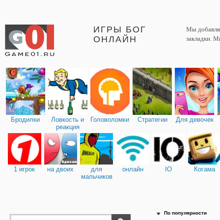
ИГРЫ БОГ
Мы добавляе
ОНЛАЙН
закладки. М
Бродилки
Ловкость и
Головоломки
Стратегии
Для девочек
реакция
1 игрок
на двоих
для
онлайн
IO
Когама
мальчиков
По популярности