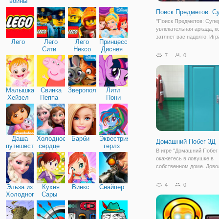
войны
Поиск Предметов: С
"Поиск Предметов: Супер
увлекательная аркада, к
затянет вас надолго. Игр
Лего
Лего
Лего
Принцессы
роли крутой мошенницы,
Сити
Нексо
Диснея
помогает богатым людя
7
0
Найтс
избавляться от конкурен
противников при помощи
Вам предстоит
Малышка
Свинка
Зверополис
Литл
Хейзел
Пеппа
Пони
Дружба
Даша
Холодное
Барби
Эквестрия
Домашний Побег 3Д
путешественница
сердце
герлз
В игре "Домашний Побег 
окажетесь в ловушке в
собственном доме. Дово
странно проснуться в с
жилище и понять, что вс
4
0
Эльза из
Кухня
Винкс
Снайпер
двери заперты, а у вас н
Холодного
Сары
одного ключа. Также,
сердца
настораживает то, что в