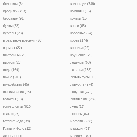
больница (64)
коллекции (739)
бродилки (453)
комнаты (76)
бросание (91)
коньки (15)
буквы (58)
кости (65)
бургеры (23)
кровавые (24)
в реальном времени (20)
кровь (174)
взрывы (22)
кролики (22)
викторины (29)
крушение (29)
вирусы (25)
леденцы (58)
вода (169)
леталки (138)
война (201)
лечить зубы (19)
волшебство (45)
ловкость (274)
выпиливание (75)
ловушки (379)
гаджеты (13)
логические (282)
головоломки (928)
луна (12)
гольф (27)
любовь (63)
готовить еду (39)
магазины (38)
Гравити Фолс (12)
маджонг (69)
деньги (144)
макияж (102)