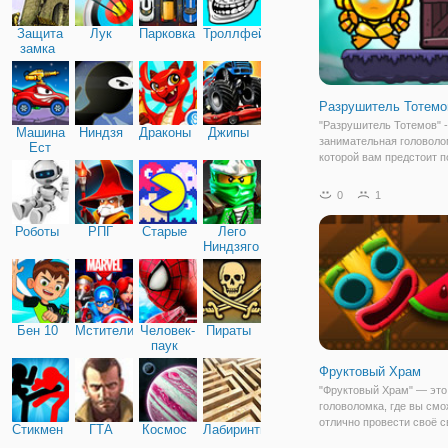
Защита
Лук
Парковка
Троллфейс
замка
Разрушитель Тотемо
"Разрушитель Тотемов" -
Машина
Ниндзя
Драконы
Джипы
занимательная головоло
Ест
которой вам предстоит 
Машину
древнему тотему не про
со своего каменного осн
0
1
сделаете вы это при по
логики. Итак, суть игры
Роботы
РПГ
Старые
Лего
заключается в следующ
Ниндзяго
Бен 10
Мстители
Человек-
Пираты
паук
Фруктовый Храм
"Фруктовый Храм" — это
головоломка, где вы смо
отлично провести своё 
Стикмен
ГТА
Космос
Лабиринты
время. Вы будете играть