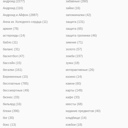
андроид (2277)
забавные (260)
Андроид (116)
зайки (16)
Андроид и Айфон (2887)
запоминалки (42)
Анна их Холодного сердца (11)
защита (131)
армия (78)
защита (65)
астероиды (14)
защита тропинки (46)
бабло (11)
зимние (71)
баланс (31)
золото (57)
баскетбол (47)
зомби (197)
бассейн (15)
зума (18)
бегалки (161)
интерактивные (26)
Беременные (15)
казино (14)
бесплатные (785)
камни (60)
бессмертные (49)
карты (149)
бизнес (33)
кафе (33)
бильярд (16)
квесты (68)
блоки (396)
кидание предметов (40)
бог (30)
кладбище (14)
бокс (13)
ковбои (18)