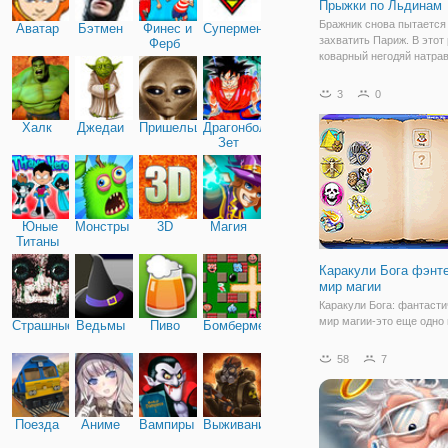
Прыжки по Льдинам
Бражник снова пытается
Аватар
Бэтмен
Финес и
Супермен
захватить Париж. В этот 
Ферб
коварный негодяй натра
на тренера по катанию н
Филиппа Канделоро. Нов
3
0
заморозил город и превр
огромный ледяной каток.
Халк
Джедаи
Пришельцы
Драгонболл
парижане в
Зет
Юные
Монстры
3D
Магия
Титаны
Каракули Бога фэнт
мир магии
Каракули Бога: фантаст
мир магии-это еще одно
Страшные
Ведьмы
Пиво
Бомбермен
из этой фантастической 
фэнтези. Как и в оригин
58
7
Doodle Бога, вы должны
использовать ваш мозг и
чтобы соединить вместе
различные элементы и
Поезда
Аниме
Вампиры
Выживание