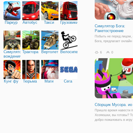
Паркур
Автобус
Такси
Грузовики
Симулятор Бога:
Ракетостроение
Побыть не перед лицом, 
Бога, предлагает онлайн 
"Симулятор Бога:
Ракетостроение". В данн
Симулятор
Трактора
Вертолеты
Велосипед
6
0
рассказывается о созда
вождения
Богом, но в собственной
и версии. И чтобы засел
планету ресурсами,
Кунг фу
Тюрьма
Маги
Сега
Сборщик Мусора. ио
Пришло время навести п
Хозяюшки, вы готовы? То
добро пожаловать в игр
Мусора. ио". Здесь есть 
режима игры — онлайн и