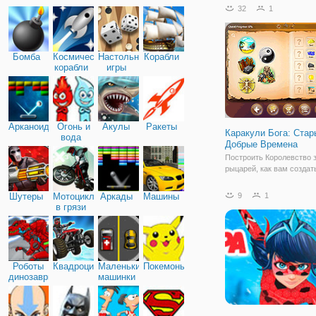
языческим божеством, к
32
1
просто обожает фрукты, 
особенности арбузы. Чт
попросить помощи или
Бомба
Космические
Настольные
Корабли
корабли
игры
Арканоид
Огонь и
Акулы
Ракеты
Каракули Бога: Стар
вода
Добрые Времена
Построить Королевство 
рыцарей, как вам создат
средневековый мир, на
осады солдаты башен кр
Шутеры
Мотоциклы
Аркады
Машины
9
1
катапульты таверны и пи
в грязи
пиво. Сотни элементов, 
смешивать и сочетать в 
уникальной
Роботы
Квадроциклы
Маленькие
Покемоны
динозавры
машинки