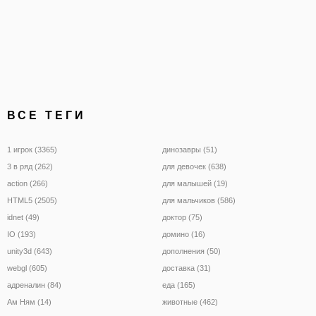
оффлайн. В режиме онла
сможете соперничать с 
игроками с любого
ВСЕ ТЕГИ
1 игрок (3365)
динозавры (51)
3 в ряд (262)
для девочек (638)
action (266)
для малышей (19)
HTML5 (2505)
для мальчиков (586)
idnet (49)
доктор (75)
IO (193)
домино (16)
unity3d (643)
дополнения (50)
webgl (605)
доставка (31)
адреналин (84)
еда (165)
Ам Ням (14)
животные (462)