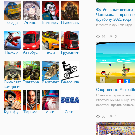
Футбольные навыки:
Чемпионат Европы п
футболу 2021 года
Поезда
Аниме
Вампиры
Выживание
Играйте в лучшую игру
футбольного турнира в
футбольных навыках: Eu
44
5
2021 Edition. Выберите с
любимую страну, упорно 
свою команду и выигрыв
Паркур
Автобус
Такси
Грузовики
за игрой, проходя раунд,
дойдете до
Симулятор
Трактора
Вертолеты
Велосипед
вождения
Спортивные Minibattl
Стать мастером в этих
спортивных мини-игр, ка
боретесь против вашего
оппонента. Попробуйте 
Кунг фу
Тюрьма
Маги
Сега
каждый бой, чтобы доказ
36
4
Челленджер, что вы луч
Играть в теннис, футбол,
баскетбол или волейбол