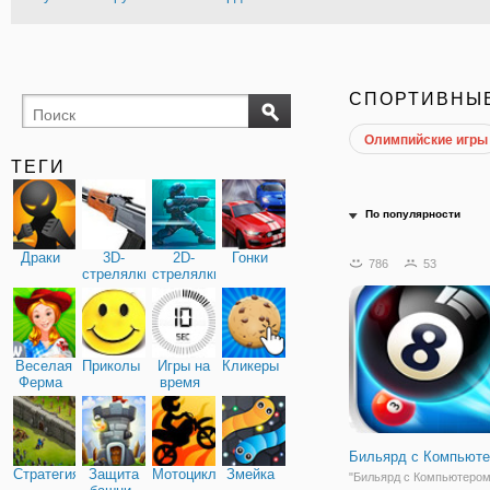
СПОРТИВНЫ
Олимпийские игры
ТЕГИ
По популярности
Драки
3D-
2D-
Гонки
786
53
стрелялки
стрелялки
Веселая
Приколы
Игры на
Кликеры
Ферма
время
Бильярд с Компьют
Стратегия
Защита
Мотоциклы
Змейка
"Бильярд с Компьютером