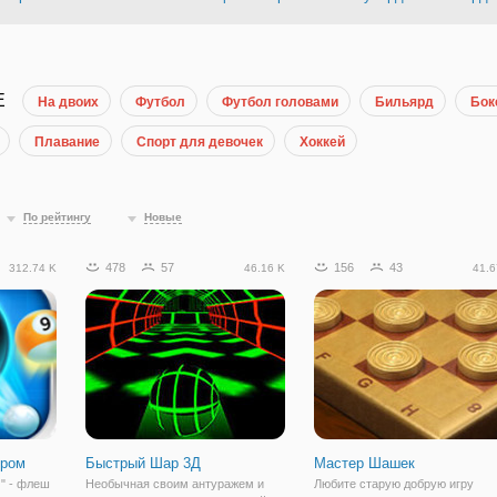
Е
На двоих
Футбол
Футбол головами
Бильярд
Бок
Плавание
Спорт для девочек
Хоккей
По рейтингу
Новые
478
57
156
43
312.74 K
46.16 K
41.6
ером
Быстрый Шар 3Д
Мастер Шашек
" - флеш
Необычная своим антуражем и
Любите старую добрую игру