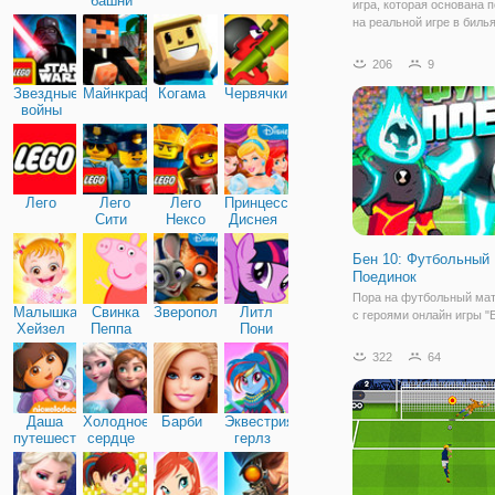
башни
игра, которая основана 
на реальной игре в билья
правила здесь точно так
Несмотря на название - 
206
9
совершенно стандартный
Звездные
Майнкрафт
Когама
Червячки
который имеет точно так
войны
правила,
Лего
Лего
Лего
Принцессы
Сити
Нексо
Диснея
Найтс
Бен 10: Футбольный
Поединок
Пора на футбольный ма
Малышка
Свинка
Зверополис
Литл
с героями онлайн игры "Б
Хейзел
Пеппа
Пони
Футбольный Поединок". 
Дружба
онлайн игра спортивного
322
64
характера и в духе мул
про супергероя Бена-10.
способность превращать
Даша
Холодное
Барби
Эквестрия
разных
путешественница
сердце
герлз