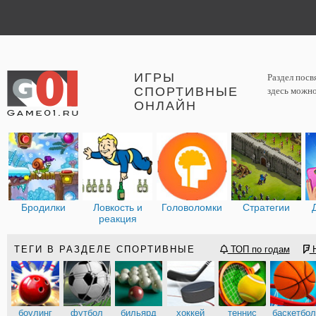
ИГРЫ
Раздел посв
СПОРТИВНЫЕ
здесь можно
ОНЛАЙН
Бродилки
Ловкость и
Головоломки
Стратегии
реакция
ТЕГИ В РАЗДЕЛЕ СПОРТИВНЫЕ
ТОП по годам
Н
боулинг
футбол
бильярд
хоккей
теннис
баскетбол