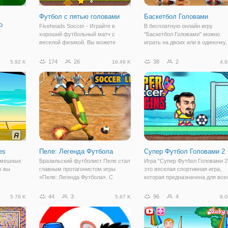
Футбол с пятью головами
Баскетбол Головами
о
Fiveheads Soccer - Играйте в
В бесплатную онлайн игру
хороший футбольный матч с
"Баскетбол Головами" можно
веселой физикой. Вы можете
играть на двоих или в одиночку,
выбрать вариант игры 2 на 2 или 1
зависимости от ваших
ro Cup
на 1. Пусть начнется Чемпионат
предпочтений. Здесь вы
174
26
38
2
5.92 K
16.49 K
4.9
вою
мира! Вы можете выбрать свою
окажетесь на баскетбольной
готовьте
лучшую команду и играть в
площадке и только от вас завис
айте игру
футбол на
каким будет итоговый
 пока не
es
Пеле: Легенда Футбола
Супер Футбол Головами 2
 смешных
Бразильский футболист Пеле стал
Игра "Супер Футбол Головами 2
к вы
главным протагонистом игры
это веселая спортивная игра,
«Пеле: Легенда Футбола». С
которая предназначена для все
выиграть
говорящим названием игра
любителей футбола и просто
ать свой
позволит вам почувствовать себя
желающих развлечься.
44
3
96
4
5.76 K
5.67 K
9.0
ший.
в роли легендарного футболиста.
Разработчики проделали боль
Ведь здесь вы будете играть за
работу по разработке этой игры,
него и
игрокам снова