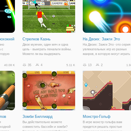
тите
реагировать придется
рохоккей
Стрелков Казнь
На Двоих: Зажги Это
нно
Двое мужчин, один мяч и одна
На Двоих: Зажги Это -это серия
а с
цель - выиграть пенальти войны.
увлекательных игр из разных
оторую
Можете ли вы выдержать
жанров, в которую могут играть
Вместо
давление полного стадиона и
один или два игрока. Каждый
айбой по
выиграть Кубок в этой
уровень - новое задание разной
35
4
13
2
40.08 K
5.11 K
1.9
вающие
увлекательной игре в футбол?
сложности, но каждый из них
чиваться
Выбери одну из 32 команд и
объединяет неоновый стиль. На
завоевать славу на футбольном
игровом поле
Улов
Зомби Биллиард
Монстро-Гольф
и
Вы действительно можете
В игре монстр гольфа вам
ыходной
совместить бассейн и зомби?
придется решать простые