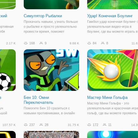
ский
Симулятор Рыбалки
Удар! Конечная Боулинг
Прокачать навыки, узнать больше
Гамбол удар конечная боулинг-
ортивная
о рыбалке и просто увлекательно
увлекательная видео-игра в
себя
провести время, поможет
боулинг, где вы можете играть в
анд кубка
симулятор рыбалки онлайн:
свои любимые сетевые персон
а
"Симулятор Рыбалки". Здесь вы
из мультфильма. Играть, как
168
9
84
8
2.17 K
9.68 K
11.6
ре.
перенесетесь на речку, где можете
Ворон, Marcelene, Джейк, Гамбо
льные
рыбачить хоть весь день. В ваших
и многих других персонажей. С
т. Вместо
руках
в
Бен 10: Омни
Мастер Мини Гольфа
Переключатель
Мастер Мини Гольфа - это
ун
Помогите Бен 10 сразиться с
увлекательная и красочная игра
ьшой
новыми противниками, в онлайн
гольф, где вы можете проявить
се герои
игре "Бен 10: Омни
себя лучшим гольфистом. В
овились к
Переключатель". На этот раз он
ваших руках находится белый
237
28
172
11
107.57 K
31.75 K
14.3
будет играть сразу в образе двух
мяч, который нужно довести до
ть в
иноземных героев, поэтому
лунки. Лунок здесь довольно
оже
приготовьтесь к тому, что
много, поэтому это