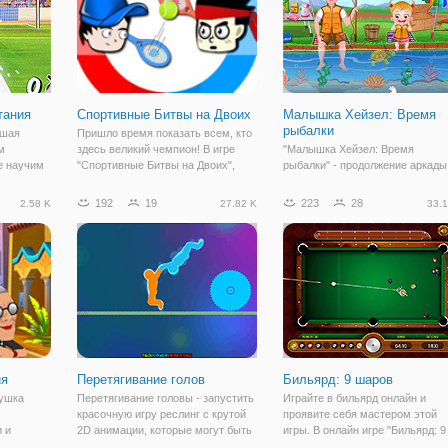
тания
Спортивные Битвы на Двоих
Малышка Хейзел: Время
рыбалки
чшая
Пришло время показать всем, кто
м
здесь великий чемпион! В игре
"Малышка Хейзел: Время
е научим
"Спортивные Битвы на Двоих",
рыбалки" - продолжение аркады
десь и
вам предстоит проявить свои
для детей, в которой мы вновь
спортивные навыки и хорошую
продолжаем исследовать мир с
192
19
223
28
2.58 K
27.82 K
33.1
енно!
форму. Эта игра идеально
малышкой Хейзел. На этот раз
подойдёт, как на двоих, так и в
девочка решила отправиться на
м вы
соревнованиях в
рыбалку вместе со своим отцом
мы поможем им
ия
Перетягивание голов
Бильярд: 9 шаров
ушка
Перетягивание головы - запустить
Играйте в бильярд онлайн и
красочную игру реслинг с крутой
проявите себя мастером этой
 и
2D анимации, которые могут быть
игры. В онлайн игре "Бильярд: 9
олнечные
воспроизведены для 1 и 2 игрока.
шаров" у вас есть такая