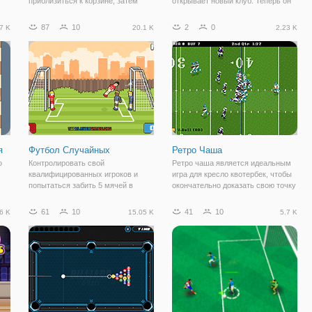
приблизиться к корзине, затем
открывает новый клуб. Теперь он
прицелитесь и выстрелите мячом
готов привлекать новых
 и
через обруч, чтобы перейти на
посетителей и радовать их
87
10
2
0
7 K
20.1 K
2.23 K
,
следующий уровень.
новенькой площадкой. Гольф -
Наслаждайтесь этой игрой на
одна из увлекательных
спортивной платформе, теперь на
спортивных игр, которую можно
y8, и станьте
я
Футбол Случайных
Ретро Чаша
о
Контролировать свой
Ретро чаша является идеальным
квалифицированных игроков и
игра для кресло квотербек, чтобы
попытаться забить 5 мячей в
окончательно доказать свою точку
 и
ворота противника любой ценой!
зрения. Представленные в
гра
Как игра прогрессирует сцене
славном стиле ретро, игра имеет
61
10
41
10
6 K
15.05 K
5.7 K
станет другой среде, на море, на
простое управление, включенных
а
горы, на город или красивый
в реестр, в том числе пресс
снежный день. Показать
пошлины