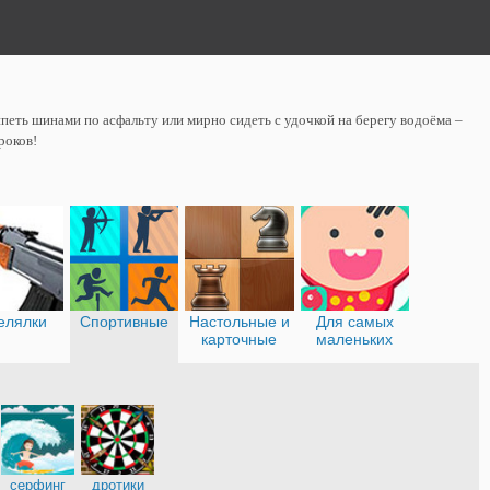
ипеть шинами по асфальту или мирно сидеть с удочкой на берегу водоёма –
роков!
елялки
Спортивные
Настольные и
Для самых
карточные
маленьких
серфинг
дротики