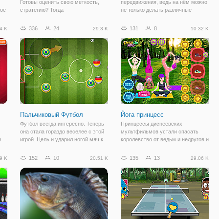
Готовы оценить свою меткость,
передвижения, ведь на нём можно
бое
стратегию? Тогда
не только делать различные
присоединяйтесь в онлайн игру
трюки, но и передвгиаться по
Мировой Турнир по Стрельбе из
городу, а также путешествовать.
336
24
131
8
4 K
29.3 K
10.32 K
ре
Лука. Здесь вы будете играть в
Но в игре Хулиганы на скейтах,
иях
роли луника, который принимает
ребята используют совсем не по
участие в международном турнире
по стрельбе из лука.
Пальчиковый Футбол
Йога принцесс
Футбол всегда интересно. Теперь
Принцессы диснеевских
она стала гораздо веселее с этой
мультфильмов устали спасать
я
игрой. Цель и ударил ногой мяч к
королевство от ведьм и недругов и
цели. Больше голов, чем ваши
решили заняться йогой. Ведь, как
оппоненты. Вы можете найти
известно, она полезна физически
152
10
135
13
9 K
20.51 K
29.06 K
ь
различных режима игры, выберите
и психологически. Но любая
своего противника с одного игрока
физическая нагрузка требует
правильно