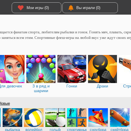
Мои игры (0)
Вы играли (0)
ящается фанатам спорта, любителям рыбалки и гонок. Гонять мяч, плавать, скр
 заняться всем этим. Спортивные флеш-игры на любой вкус уже ждут своих иг
Для девочек
3 в ряд и
Гонки
Драки
Стр
шарики
овые
рыбалка
волейбол
гольф
спортивные
сноуборд
скейтборд