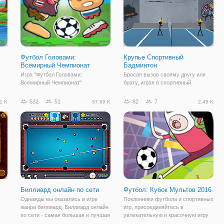
Футбол Головами:
Крупье Спортивный
Всемирный Чемпионат
Бадминтон
Игра "Футбол Головами:
Бросая вызов своему другу или
Всемирный Чемпионат"
брату, играя в спортивный
предлагает вам принять участие в
бадминтон Stickman на y8,
чемпионском соревновании по
выберите своего персонажа
532
51
82
7
1 K
57.69 K
2.45 K
футболу головами и попробовать
Stickman и начните теннисный
добраться до звездных вершин
матч. Покажите свои спортивные
. А
карьеры футболиста. Гигантские
способности и не дайте проиграть
спортивные головы,
матч. Выберите
Биллиард онлайн по сети
Футбол: Кубок Мультов 2016
Однажды вы оказались в игре
Поклонники футбола и спортивных
жанра биллиард. Биллиард онлайн
игр, присоединяйтесь в
по сети - самая большая и лучшая
увлекательную и красочную игру
многопользовательская игра в
под названием "Футбол: Кубок