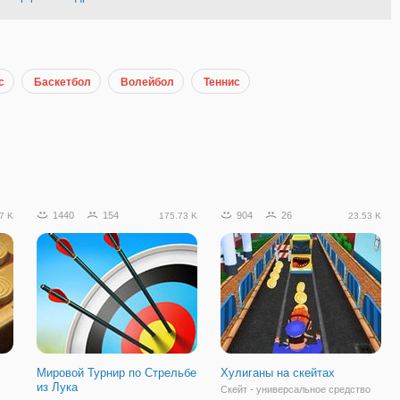
с
Баскетбол
Волейбол
Теннис
1440
154
904
26
7 K
175.73 K
23.53 K
Мировой Турнир по Стрельбе
Хулиганы на скейтах
из Лука
Скейт - универсальное средство