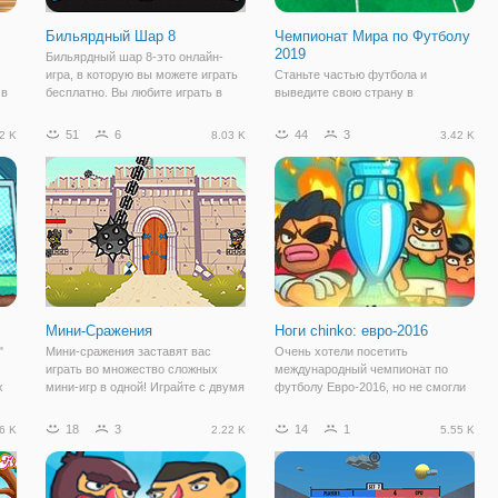
Бильярдный Шар 8
Чемпионат Мира по Футболу
2019
Бильярдный шар 8-это онлайн-
игра, в которую вы можете играть
Станьте частью футбола и
 в
бесплатно. Вы любите играть в
выведите свою страну в
бильярд? В этой игре, вы можете
победители, в онлайн игре
насладиться игрой в бильярд. Все,
"Чемпионат Мира по Футболу
51
6
44
3
2 K
8.03 K
3.42 K
что вам нужно сделать, это хит
2019". Это спортивная аркада для
ит,
все шары в лунку и выиграть игру.
всех поклонников футбола, в
которой вы можете играть за
футболистов из разных стран.
Мини-Сражения
Ноги chinko: евро-2016
"
Мини-сражения заставят вас
Очень хотели посетить
играть во множество сложных
международный чемпионат по
х
мини-игр в одной! Играйте с двумя
футболу Евро-2016, но не смогли
или более игроками, чтобы
этого сделать по различным
наслаждаться каждой игрой. Есть
причинам? Теперь вы можете в
18
3
14
1
6 K
2.22 K
5.55 K
шую
много мини-игр, чтобы бросить
прямом смысле вернуться назад
 и
вызов своим друзьям, это звучит
во времени и просмотреть
невероятно,
упущенные моменты. Сделать