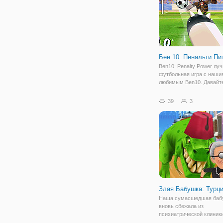
Бен 10: Пенальти Пи
Ben10: Penalty Power лу
футбольная игра с наши
любимым Ben10. Давайт
вас играть в нее прямо з
сейчас, чтобы вы могли
39
3
приступить к ней немедл
Начните с выбора
инопланетянина, которы
хотите быть.
Злая Бабушка: Турц
Наша сумасшедшая баб
вновь сбежала из
психиатрической клиники
отправилась покорять с