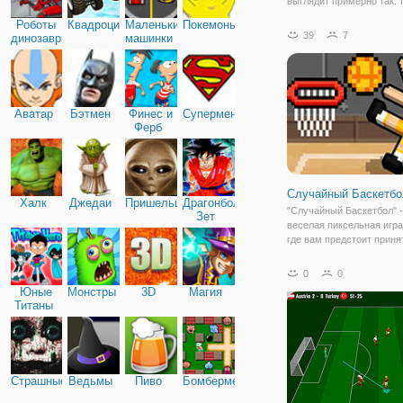
выглядит примерно так: 
погода, солнечный пляж,
Роботы
Квадроциклы
Маленькие
Покемоны
и морского прибоя. Да, з
39
7
динозавры
машинки
умиротворяюще. А если 
отличный улов, то день 
если нет
Аватар
Бэтмен
Финес и
Супермен
Ферб
Случайный Баскетбо
Халк
Джедаи
Пришельцы
Драгонболл
"Случайный Баскетбол" -
Зет
веселая пиксельная игра
где вам предстоит приня
участие в баскетбольны
соревнованиях, в котор
0
0
значительную роль в по
Юные
Монстры
3D
Магия
играет простое везение!
Титаны
можете играть в одиночк
Страшные
Ведьмы
Пиво
Бомбермен