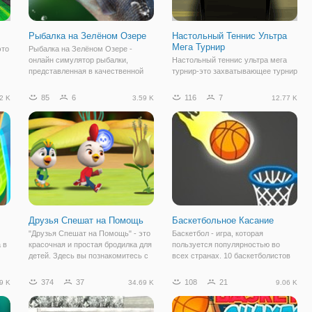
Рыбалка на Зелёном Озере
Настольный Теннис Ультра
Мега Турнир
это
Рыбалка на Зелёном Озере -
онлайн симулятор рыбалки,
Настольный теннис ультра мега
представленная в качественной
турнир-это захватывающее турнир
ажа
графике и с простым
по настольному теннису с
управлением. Здесь вам
пристрастия героев
85
6
116
7
2 K
3.59 K
12.77 K
ла
предстоит проявить себя в роли
мультфильмов, в том числе
чет
рыбака и поймать как можно
Гамбол, Джейк, Финн, Робин и
больше рыбы. Для полного
многое другое! Выберите быстрая
погружения
игра на мгновение бой
Друзья Спешат на Помощь
Баскетбольное Касание
"Друзья Спешат на Помощь" - это
Баскетбол - игра, которая
 в
красочная и простая бродилка для
пользуется популярностью во
детей. Здесь вы познакомитесь с
всех странах. 10 баскетболистов
юными птенцами по имени Свифт,
на одной площадке. Море эмоций,
Род, Пенни и Броуди, которые
волнение, трепет, надежда,
374
37
108
21
9 K
34.69 K
9.06 K
всегда готовы защитить свои
двухметровые атлеты и бурные
гнезда от вторжения противников.
овации болельщиков не оставляют
равнодушными.