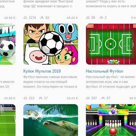
полностью
фоном аркадная игра "Быстрый
шашки? Тогда у вас есть
рд,
Шар 3Д" вовлекает в процесс с
возможность играть в нее в лю
ие же.
первых минут. Уровни будут
время, онлайн в игре "Мастер
это
проходить в темном пространстве,
Шашек". Покажите насколько
1174
92
39
2
18.58 K
44.44 K
5.6
 бильярд,
где неожиданно будут появляться
хорошо вы подкованы в этой иг
ие же
неоновые стены, перегородки,
и попробуйте победить в батал
мосты и т.д.
реального
Кубок Мультов 2018
Настольный Футбол
Футбол признан самым массовым
Настольный футбол - не менее
тч вместе
видом спорта на настоящий
интересная игра, как и сам
ен 10:
момент. Он популярен не только в
футбол. И отлично подходит дл
Это
реальной жизни, но и среди
того, чтобы увлекательно
мультяшных персонажей.
провести время. В онлайн игре
213
17
337
27
45.66 K
33.42 K
39.5
ьтфильма
Проверить это на практике, вы
"Настольный Футбол" у вас ест
 Он имеет
можете в онлайн игре "Кубок
возможность прокачать свои
ся в 10
Мультов 2018". Здесь в
навыки футболиста, и