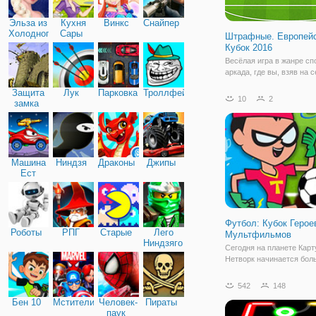
Эльза из
Кухня
Винкс
Снайпер
Холодного
Сары
Штрафные. Европей
сердца
Кубок 2016
Весёлая игра в жанре сп
аркада, где вы, взяв на 
управление одной из ком
Защита
Лук
Парковка
Троллфейс
Европы, будете биться з
10
2
замка
первенство в этом турни
Непосредственно футбо
матчи проходить не буду
этого игра
Машина
Ниндзя
Драконы
Джипы
Ест
Машину
Футбол: Кубок Герое
Роботы
РПГ
Старые
Лего
Мультфильмов
Ниндзяго
Сегодня на планете Карт
Нетворк начинается бол
чемпионат по футболу. В
мультфильмов долго гот
542
148
этому событию и упорно
Бен 10
Мстители
Человек-
Пираты
тренировались, чтобы бы
паук
отличной форме. А вы т