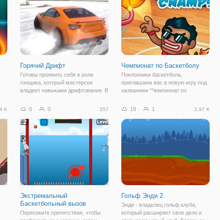
Горячий Дрифт
Чемпионат по Баскетболу
Готовы проявить себя в роли
Поклонники баскетбола,
гонщика, который мастерски
приглашаем вас в новую игру под
владеет навыками дрифтования. В
названием "Чемпионат по
новой онлайн игре "Горячий
Баскетболу". Здесь вы будете
Дрифт" вы получите горячие
принимать участие в чемпионате
0
0
19
1
4 K
357
2.97 K
впечатления. Во-первых,
по баскетболу и представлять
впечатляет сама графика, которая
свою страну. Для начала,
разработана весьма
выберите страну, за которую
Экстремальный
Гольф Энди 2
Баскетбольный вызов
Энди - владелец гольф клуба,
Пересеките препятствия, чтобы
который расширяет свое дело и