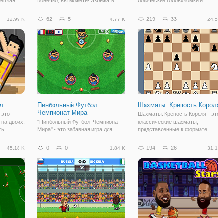
теплая
Конечно, вы можете! Избежать
логические головоломки и
 шум чаек
зомби конечности и горшок все
получить мяч в лунку, вам
вучит
шары! Искать случайного потока
понадобится отличная точность
62
5
219
33
12.99 K
4.77 K
24.5
еще и
тараканов!
расчет времени удара, я уверен
удался. Но
что вы можете пройти все 3
звезды? Затем идем проверить
л
Пинбольный Футбол:
Шахматы: Крепость Корол
Чемпионат Мира
 это
Шахматы: Крепость Короля - эт
 на двоих,
"Пинбольный Футбол: Чемпионат
классические шахматы,
ть
Мира" - это забавная игра для
представленные в формате
х
всех футболистов в душе и на
онлайн. Для ценителей простого
ых
деле, которая как минимум
привычного стиля логическая и
0
0
194
26
45.18 K
1.84 K
31.1
беде
поднимет вам настроение. Мы
наверняка понравится еще
 Вы
назвали игру пинбольным
больше. Действия происходят н
у
футболом, потому что она
классическом игровом
объединяет в себе элементы