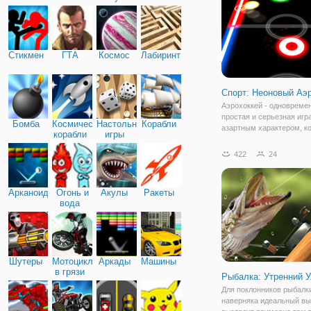
любите футбол? А не хо
Стикмен
ГТА
Космос
Лабиринты
Спорт: Неоновый Аэ
Аэрохоккей - одновреме
простая и серьезная игр
Бомба
Космические
Настольные
Корабли
азартным характером, к
корабли
игры
любят взрослые и дети. 
того, чтобы гнаться за ш
422
24
льду, не менее захваты
действия будут развора
на поле, где
Арканоид
Огонь и
Акулы
Ракеты
вода
Шутеры
Мотоциклы
Аркады
Машины
в грязи
Рыбалка: Утренний 
Для поклонников рыбалк
наверняка идеальный в