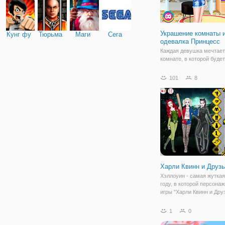
Украшение комнаты 
Кунг фу
Тюрьма
Маги
Сега
одевалка Принцесс
Каждая девушка мечтает
комнате, в которой будет
таком стиле, как захочет
онлайн аркаде для девоч
101
8
"Украшение комнаты и о
Принцесс" мы исполняе
Ведь здесь вы сможете 
свои
Харли Квинн и Друз
Хэллоуин - самая жуткая
году, в которой персона
игры "Харли Квинн и Дру
готовятся бродить по ул
делать плохие вещи. Го
1
0
присоединиться к весел
вступайте в ряды игроко