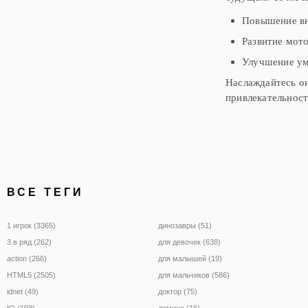
Повышение в
Развитие мото
Улучшение у
Наслаждайтесь о
привлекательност
ВСЕ ТЕГИ
1 игрок (3365)
динозавры (51)
3 в ряд (262)
для девочек (638)
action (266)
для малышей (19)
HTML5 (2505)
для мальчиков (586)
idnet (49)
доктор (75)
IO (193)
домино (16)