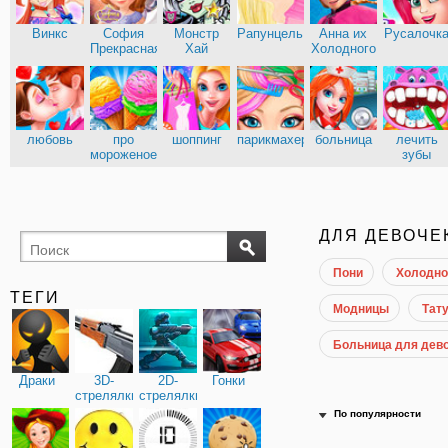
Винкс
София
Монстр
Рапунцель
Анна их
Русалочк
Прекрасная
Хай
Холодного
сердца
Эльза из
Кухня
Холодного
Сары
сердца
любовь
про
шоппинг
парикмахерские
больница
лечить
мороженое
зубы
доктор
ДЛЯ ДЕВОЧЕ
Пони
Холодно
ТЕГИ
Модницы
Тату
Больница для дев
Драки
3D-
2D-
Гонки
стрелялки
стрелялки
По популярности