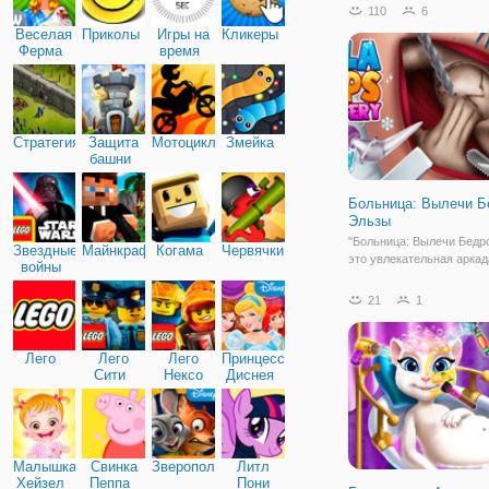
110
6
Веселая
Приколы
Игры на
Кликеры
Ферма
время
Стратегия
Защита
Мотоциклы
Змейка
башни
Больница: Вылечи Б
Эльзы
"Больница: Вылечи Бедро
Звездные
Майнкрафт
Когама
Червячки
это увлекательная аркад
войны
девочек, в которой вам 
примерить на себя роль 
21
1
вам обратилась Эльза, к
повредила бедро, прито
повредила, так что вам
Лего
Лего
Лего
Принцессы
Сити
Нексо
Диснея
Найтс
Малышка
Свинка
Зверополис
Литл
Хейзел
Пеппа
Пони