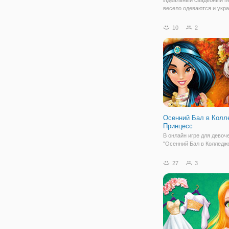
весело одеваются и укр
игру. Наши вылечить пр
готовились к свадьбе, вс
10
2
является свадебный пла
Вы можете увидеть разн
чтобы нарядить и украси
чтобы
Осенний Бал в Колл
Принцесс
В онлайн игре для девоч
"Осенний Бал в Колледж
Принцесс" для принцесс
наступил важный день. 
27
3
сегодня состоится осенн
девушкам нужно подобр
стильные наряды. Ведь в
особенный день каждой