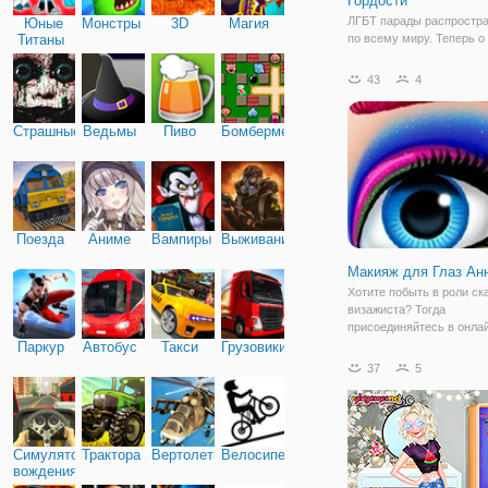
Гордости
ЛГБТ парады распростр
Юные
Монстры
3D
Магия
Титаны
по всему миру. Теперь о
можем услышать не толь
Средств Массовой Инфо
43
4
но и в онлайн версиях иг
Например, слегка затрон
тему, игра одевалка "Пр
Страшные
Ведьмы
Пиво
Бомбермен
Дисней и День
Поезда
Аниме
Вампиры
Выживание
Макияж для Глаз Ан
Хотите побыть в роли ск
визажиста? Тогда
присоединяйтесь в онлай
"Макияж для Глаз Анны".
Паркур
Автобус
Такси
Грузовики
простая флеш игра для д
37
5
категории "макияж". Вам
предстоит помочь Анне
подготовиться к важном
Симулятор
Трактора
Вертолеты
Велосипед
вождения