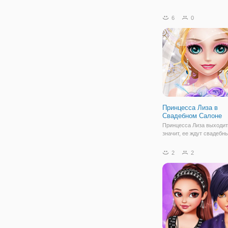
6
0
Принцесса Лиза в
Свадебном Салоне
Принцесса Лиза выходит
значит, ее ждут свадебн
хлопоты. И чтобы эти хл
стали приятными, не по
2
2
ваша помощь. В онлайн 
"Принцесса Лиза в Свад
Салоне" вы станете для
не только