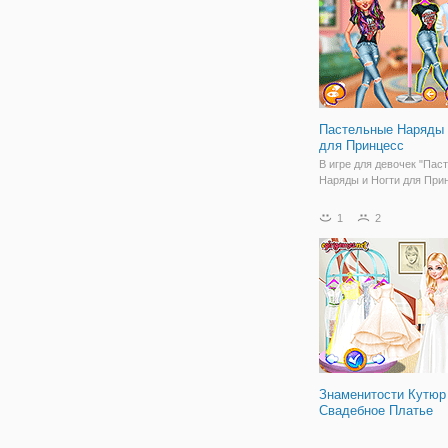
Пастельные Наряды 
для Принцесс
В игре для девочек "Пас
Наряды и Ногти для При
Эльза, Ариэль и Моана 
обновить имидж. И вы им
1
2
поможете. С наступлени
гардероб хочется сменит
светлые вещи, в числе 
пастельные
Знаменитости Кутюр
Свадебное Платье