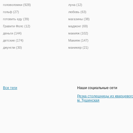
головоломки (928)
луна (12)
гольф (27)
любовь (63)
готовить еду (39)
магазины (38)
Гравити Фолс (12)
маджонг (69)
деньги (144)
макияж (102)
детские (174)
Макияж (147)
джунгли (30)
маникюр (21)
Все теги
Наши социальные сети
Резка столешницы из кварцевог
м. Тушинская