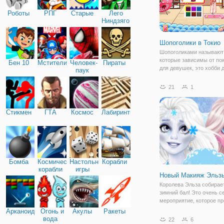
Роботы
РПГ
Старые
Лего
Ниндзяго
Шопоголики в Токио
Шопоголиками называют
которые зависимы от пок
Бен 10
Мстители
Человек-
Пираты
для девушек, это хобби 
паук
как панацея. На этот раз,
подружки отправились н
21
1
каникулы в Токио. Красо
колоритные ткани, гарм
светлые
Стикмен
ГТА
Космос
Лабиринты
Бомба
Космические
Настольные
Корабли
корабли
игры
Новый Макияж Эльз
Королева Эльза собирае
зимний бал! Это очень с
мероприятие, которое п
каждый год. Так как Эльз
Арканоид
Огонь и
Акулы
Ракеты
королева ледяная, вся м
вода
22
6