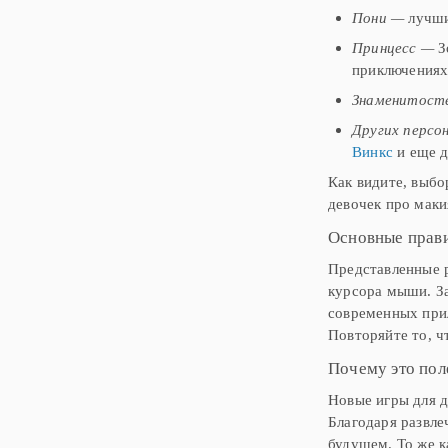
Пони —
лучши
Принцесс —
З
приключениях.
Знаменитост
Других персо
Винкс
и еще д
Как видите, выбо
девочек про маки
Основные прав
Представленные 
курсора мыши. За
современных при
Повторяйте то, ч
Почему это пол
Новые игры для д
Благодаря развле
будущем. То же к