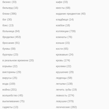
бизнес (33)
кафе (33)
бильярд (16)
квесты (68)
блоки (396)
кидание предметов (40)
бог (30)
кладбище (14)
бокс (13)
ковбои (18)
больница (64)
коллекции (739)
бродилки (453)
комнаты (76)
бросание (91)
коньки (15)
буквы (58)
кости (65)
бургеры (23)
кровавые (24)
в реальном времени (20)
кровь (174)
взрывы (22)
кролики (22)
викторины (29)
крушение (29)
вирусы (25)
леденцы (58)
вода (169)
леталки (138)
война (201)
лечить зубы (19)
волшебство (45)
ловкость (274)
выпиливание (75)
ловушки (379)
гаджеты (13)
логические (282)