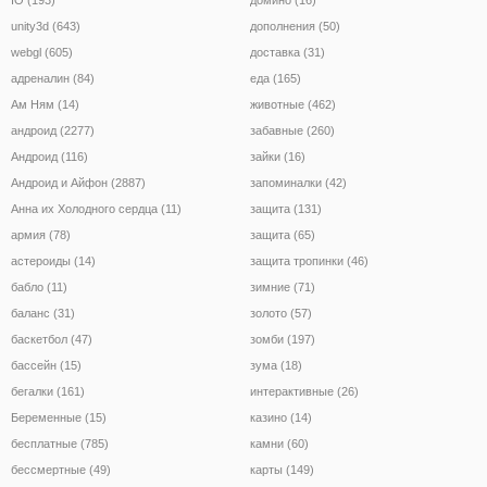
unity3d (643)
дополнения (50)
webgl (605)
доставка (31)
адреналин (84)
еда (165)
Ам Ням (14)
животные (462)
андроид (2277)
забавные (260)
Андроид (116)
зайки (16)
Андроид и Айфон (2887)
запоминалки (42)
Анна их Холодного сердца (11)
защита (131)
армия (78)
защита (65)
астероиды (14)
защита тропинки (46)
бабло (11)
зимние (71)
баланс (31)
золото (57)
баскетбол (47)
зомби (197)
бассейн (15)
зума (18)
бегалки (161)
интерактивные (26)
Беременные (15)
казино (14)
бесплатные (785)
камни (60)
бессмертные (49)
карты (149)