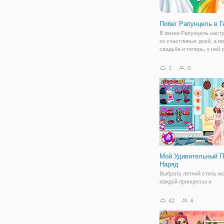
Побег Рапунцель в Г
В жизни Рапунцель наст
из счастливых дней, а и
свадьба и теперь, к ней 
изрядно подготовиться и
проделать большую рабо
1
0
этого, девушка направил
за помощью, ведь вы то
сможете
Мой Удивительный 
Наряд
Выбрать летний стиль м
каждой принцессы и
наслаждайтесь игрой Мо
удивительный пляжный н
42
6