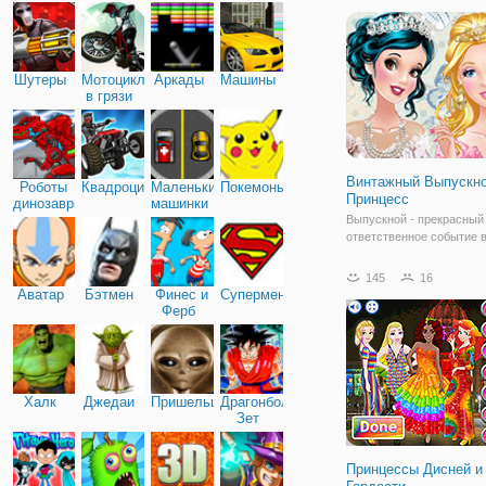
в ее распоряжении. Созд
образ снежной королевы,
Шутеры
Мотоциклы
Аркады
Машины
в грязи
Винтажный Выпускн
Роботы
Квадроциклы
Маленькие
Покемоны
Принцесс
динозавры
машинки
Выпускной - прекрасный
ответственное событие 
каждого. Об этом дне м
рассказывать своим бли
145
16
хочется чтобы от него о
Аватар
Бэтмен
Финес и
Супермен
лишь приятные воспоми
Ферб
Особенно важен этот де
девочек. Для
Халк
Джедаи
Пришельцы
Драгонболл
Зет
Принцессы Дисней и