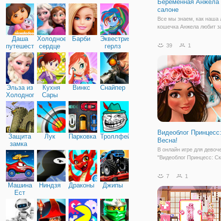
Беременная Анжела 
Дружба
салоне
Все мы знаем, как наша
кошечка Анжела любит з
ухаживать и приводить с
Даша
Холодное
Барби
Эквестрия
красивый и модный вид.
путешественница
сердце
герлз
39
1
совершенно милая кошка
родит милого ребеночка 
мужа Тома. Сегодня наст
день, когда
Эльза из
Кухня
Винкс
Снайпер
Холодного
Сары
сердца
Видеоблог Принцесс
Защита
Лук
Парковка
Троллфейс
Весна!
замка
В онлайн игре для девоч
"Видеоблог Принцесс: С
Весна!" даже принцессы
ведут свой блог о моде и
7
1
данной игре вы можете к
Машина
Ниндзя
Драконы
Джипы
присоединиться, ведь он
Ест
готовят новый материал 
Машину
весеннем стиле.