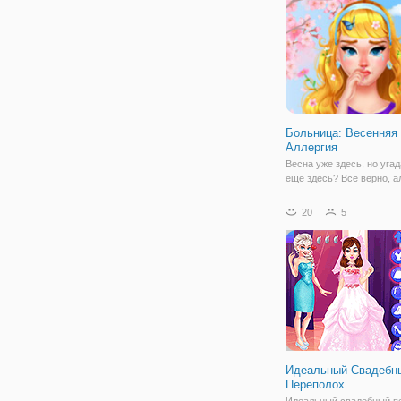
игровому
Больница: Весенняя
Аллергия
Весна уже здесь, но угад
еще здесь? Все верно, а
Красотка Белль чувствуе
ужасно. Ей нужно лечени
20
5
аллергии и расслабляющ
день. Отправляйтесь в б
чтобы вылечить нашу ге
Идеальный Свадебн
Переполох
Идеальный свадебный п