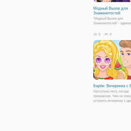
Модный Вызов для
Знаменитостей
"Модный Вызов для
Знаменитостей" - одевал
девочек, в которой вам 
примерить на себя роль 
5
0
знаменитостей. Вашими
персонажами будут: Риа
Селена Гомес и Ариана Г
каждой из них есть свои
Барби: Вечеринка с
Наступило лето, погода
прекрасная. Чем не пово
устроить вечеринку с др
барбекю. Так подумали 
Кен в игре для девочек "
Вечеринка с Барбекю". Д
поможем парочке подгот
вечеринке и все