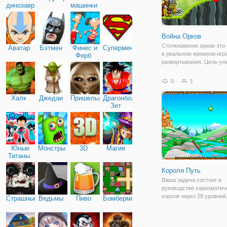
динозавры
машинки
Война Орков
Столкновение орков-это 
Аватар
Бэтмен
Финес и
Супермен
в реальном времени игр
Ферб
развертывания. Цель-ун
базу противника путем
развертывания орков. П
0
1
различные комбинации ю
чтобы сделать действен
Халк
Джедаи
Пришельцы
Драгонболл
атаки. Выбор
Зет
Юные
Монстры
3D
Магия
Титаны
Короля Путь
Ваша задача состоит в
руководстве харизматич
короля через 28 уровней,
Страшные
Ведьмы
Пиво
Бомбермен
поисках все сыры, разб
на этапах! Используйте в
чтобы переместить шар,