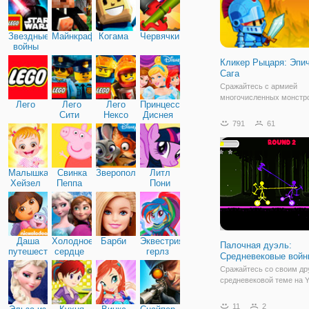
Звездные
Майнкрафт
Когама
Червячки
войны
Кликер Рыцаря: Эпи
Сага
Сражайтесь с армией
многочисленных монстр
Лего
Лего
Лего
Принцессы
бесплатной онлайн игре 
Сити
Нексо
Диснея
Рыцаря: Эпическая Сага"
791
61
Найтс
флеш игра из жанра клик
которая в первую очере
отличается своей просто
играете за маленького р
Малышка
Свинка
Зверополис
Литл
Хейзел
Пеппа
Пони
Дружба
Даша
Холодное
Барби
Эквестрия
Палочная дуэль:
путешественница
сердце
герлз
Средневековые войн
Сражайтесь со своим др
средневековой теме на Y
средневековым оружием
дуэльной игре Stick Duel:
11
2