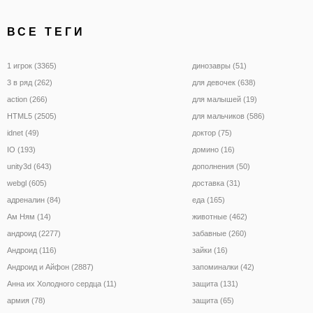
ВСЕ ТЕГИ
1 игрок (3365)
динозавры (51)
3 в ряд (262)
для девочек (638)
action (266)
для малышей (19)
HTML5 (2505)
для мальчиков (586)
idnet (49)
доктор (75)
IO (193)
домино (16)
unity3d (643)
дополнения (50)
webgl (605)
доставка (31)
адреналин (84)
еда (165)
Ам Ням (14)
животные (462)
андроид (2277)
забавные (260)
Андроид (116)
зайки (16)
Андроид и Айфон (2887)
запоминалки (42)
Анна их Холодного сердца (11)
защита (131)
армия (78)
защита (65)