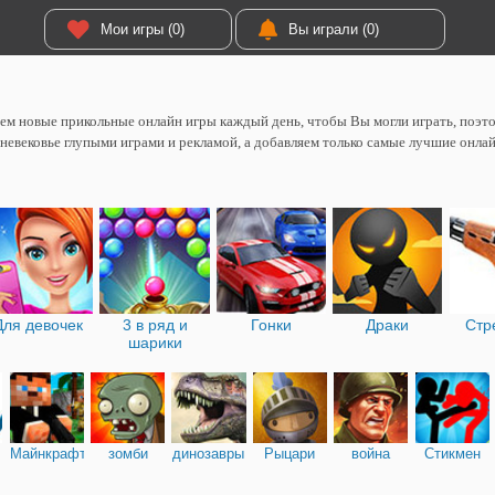
Мои игры (0)
Вы играли (0)
м новые прикольные онлайн игры каждый день, чтобы Вы могли играть, поэтом
невековье глупыми играми и рекламой, а добавляем только самые лучшие онлай
Для девочек
3 в ряд и
Гонки
Драки
Стр
шарики
Майнкрафт
зомби
динозавры
Рыцари
война
Стикмен