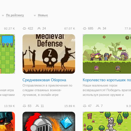
По рейтингу
Новые
422
24
685
34
92.27 K
67.07 K
77.9
Средневековая Оборона
Королевство коротышек по
Отправляемся в приключения по
Наши маленькие герои
чная игра
следам отважных воинов-
возвращаются! Победить врагов
и картами
лучников, в онлайн игре
используя разное оружие и
ей
"Средневековая Оборона". По
могущественные заклинания.
тоит в
сюжетной линии, королевство
Улучшайте свои войска новые
83
11
47
7
13.59 K
15.89 K
9.3
атакуют зомби, которые
навыки и поднять их на уровень
тные
неожиданно для всех восстали из
чтобы завоевать все царства.
оять
царства мертвых. Теперь, чтобы