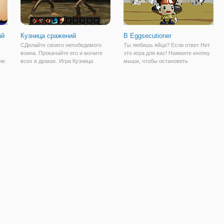
ый
Кузница сражений
В Eggsecutioner
СДелайте своего непобедимого
Ты любишь яйца? Если ответ Нет
воина. Прокачайте его и мочите
это игра для вас! Нажмите кнопку
ие
всех в драках. Игра Кузница
мыши, чтобы остановить
сражений называется роковой
маркером в центре
штамповочный пресс.
,