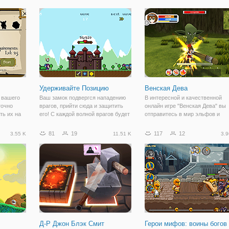
свои клинки, отполируйте свою
оружие и оборудование. Нажми
ля
броню, сосредоточьтесь на своей
и коснитесь экрана, чтобы
шего
магии и поднимите
двигаться и
 ударить
Удерживайте Позицию
Венская Дева
 вашего
Ваш замок подвергся нападению
В интересной и качественной
точно
врагов, прийти сюда и защитить
онлайн игре "Венская Дева" вы
ть их на
его! С каждой волной врагов будет
отправитесь в мир эльфов и
,
увеличиваться мощность и в
волшебников, в котором свои
редложить
конечном итоге вы проиграете. Но
законы. Здесь обитают разные
81
19
117
12
3.55 K
11.51 K
3.9
сделать
вы будете получать деньги, когда
воины и воительницы, которые
трее.
вы играете в эту игру, вы можете
защищают замок от вторжения 
зла. И вот пришло
Д-Р Джон Блэк Смит
Герои мифов: воины богов