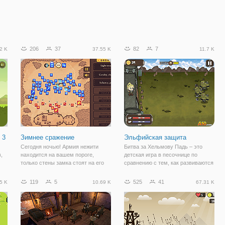
206
37
82
7
2 K
37.55 K
11.7 K
 3
Зимнее сражение
Эльфийская защита
Сегодня ночью! Армия нежити
Битва за Хельмову Падь – это
,
находится на вашем пороге,
детская игра в песочнице по
только стены замка стоят на его
сравнению с тем, как развиваются
пути к тотальному господству.
события в этой игре. Ты играешь
Выдержать осаду и продержаться
за лучника, который изо всех сил
119
5
525
41
5 K
10.69 K
67.31 K
,
до рассвета! Зима падения замка
старается оборонять крепость,
не может упасть. Выживание
защищая ее со стены, своими
потребует
точными