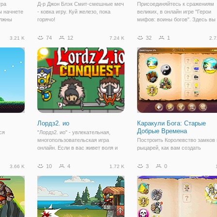
гра
Д-р Джон Блэк Смит-смешные меч
Присоединяйтесь к сражениям
ы начнете
- ковка игру. Куй железо, пока
великих, в онлайн игре "Герои
олжны
горячо!
мифов: воины богов". Здесь вы
ка,
станете участником великого
им,
сражения между легендарными
74
12
32
1
3.21 K
7.24 K
2.7
е дает
воинами и монстрами. Это фл
можете
игра, которая сочетает в себе
несколько
Лордз2. ио
Каракули Бога: Старые
Добрые Времена
ся
"Лордз2. ио" - увлекательная,
многопользовательская игра
Построить Королевство замков 
онлайн. Если в вас живет воля и
рыцарей, как вам создать
вую войну,
стремление к победе и
средневековый мир, наполненн
стрелы,
завоеваниям, то флешка
осады солдаты башен крестьян
10
4
3
0
3.66 K
1.72 K
ель и
наверняка понравится.Здесь вы
катапульты таверны и пиво да
окажетесь в мире магии и
пиво. Сотни элементов, чтобы
сражений. И все ради того,
смешивать и сочетать в этой
уникальной