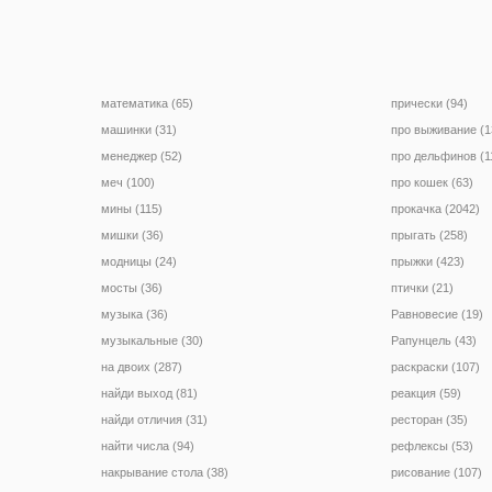
математика (65)
прически (94)
машинки (31)
про выживание (1
менеджер (52)
про дельфинов (1
меч (100)
про кошек (63)
мины (115)
прокачка (2042)
мишки (36)
прыгать (258)
модницы (24)
прыжки (423)
мосты (36)
птички (21)
музыка (36)
Равновесие (19)
музыкальные (30)
Рапунцель (43)
на двоих (287)
раскраски (107)
найди выход (81)
реакция (59)
найди отличия (31)
ресторан (35)
найти числа (94)
рефлексы (53)
накрывание стола (38)
рисование (107)