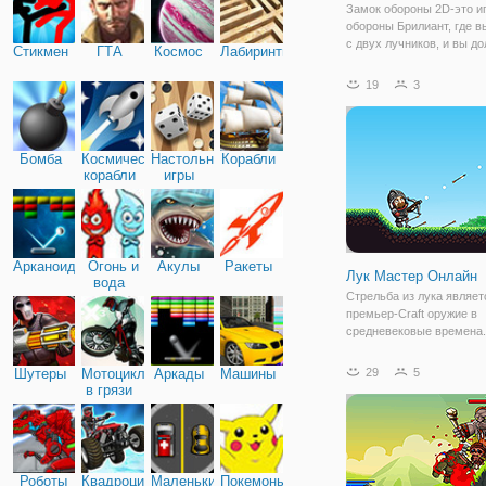
Замок обороны 2D-это и
обороны Брилиант, где в
с двух лучников, и вы д
Стикмен
ГТА
Космос
Лабиринты
победить вражеские войс
поражая их один за друг
19
3
каждый бой вы выиграет
вам золото монет, и вы 
приобрести больше
Бомба
Космические
Настольные
Корабли
корабли
игры
Арканоид
Огонь и
Акулы
Ракеты
Лук Мастер Онлайн
вода
Стрельба из лука являет
премьер-Craft оружие в
средневековые времена.
Вернуться в средневеко
где у тебя только лук и 
Шутеры
Мотоциклы
Аркады
Машины
29
5
чтобы выиграть войну. Ц
в грязи
стрелять стрелку в этом
пошаговая игра и убить
Роботы
Квадроциклы
Маленькие
Покемоны