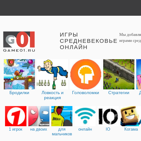
ИГРЫ
Мы добавляе
СРЕДНЕВЕКОВЬЕ
играми сред
ОНЛАЙН
Бродилки
Ловкость и
Головоломки
Стратегии
реакция
1 игрок
на двоих
для
онлайн
IO
Когама
мальчиков