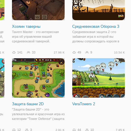
Хозяин таверны
Средневековая Оборона З
оде
Tavern Master - это интересная
Средневековая защита Z-это
й,
игра об управлении вашей
забавная игра в которой вы
рая
средневековой таверной.
должны сопровождать короля в
й,
Управляйте растущим
путешествие через пустыню.
ресторанным бизнесом таверны и
Пейзаж наводнен зомби. Нанять
141
33
49
9
1 K
27.96 K
10.54 K
ов,
нанимайте таких людей, как
лучников, чтобы стрелять зомби
бармен, персонал и шеф-повар,
на карету короля! У вас есть
чтобы помочь вам управлять
башня, которая
Защита башни 2D
VeraTowers 2
"Защита башни 2D" - это
рь
увлекательная и красочная игра из
категории "Tower Defense" (защита
,
тропинки/башни). Здесь вам
предстоит защитить свою
12
3
44
10
1 K
2.91 K
7.85 K