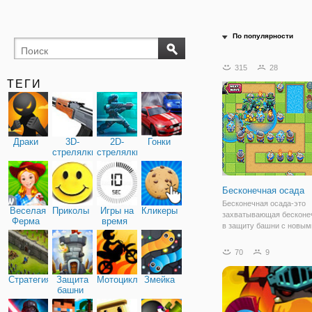
По популярности
315
28
ТЕГИ
Драки
3D-
2D-
Гонки
стрелялки
стрелялки
Бесконечная осада
Бесконечная осада-это
Веселая
Приколы
Игры на
Кликеры
захватывающая бесконе
Ферма
время
в защиту башни с новым
ежедневно и потрясающ
графикой. Ваша цель сос
70
9
том, чтобы разместить и
расположить свои защи
Стратегия
Защита
Мотоциклы
Змейка
башни, чтобы противост
башни