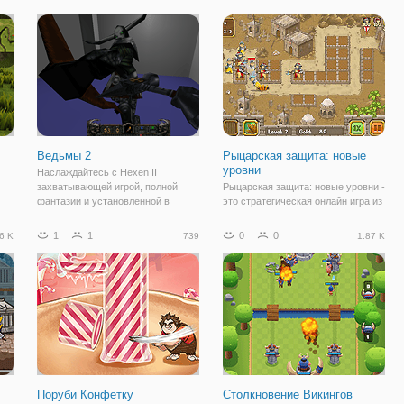
те
территорию от вторжения
монстров и сил зла. На игровом
поле вы видите
Ведьмы 2
Рыцарская защита: новые
уровни
Наслаждайтесь с Hexen II
захватывающей игрой, полной
Рыцарская защита: новые уровни -
фантазии и установленной в
это стратегическая онлайн игра из
темном мире, полном ужасающих
категории "Tower Defense" (защита
существ, готовых покончить с
тропинки/башни). Здесь вам
1
1
0
0
6 K
739
1.87 K
вашей жизнью. Наполни себя
предстоит защитить свою
сил
мужеством и сразись с самым
территорию от вторжения
могучим из всадников по
монстров и сил зла. На игровом
поле вы
Поруби Конфетку
Столкновение Викингов