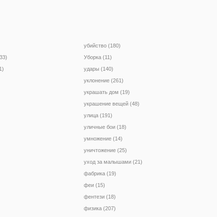
убийство (180)
33)
Уборка (11)
1)
удары (140)
уклонение (261)
украшать дом (19)
украшение вещей (48)
улица (191)
уличные бои (18)
умножение (14)
уничтожение (25)
уход за малышами (21)
фабрика (19)
феи (15)
фентези (18)
физика (207)