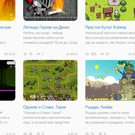
ческая
Легенда Героев на Двоих
Простоя Культ Кликер
Ребята, вы когда - нибудь
Небольшой простоя кликер (вр
представляли себя в роли
бы) и ресурсов управления игро
ов в
отважных рыцарей? Если да, тогда
где вы играете, как богиня, кото
"Кликер
вас ждёт большой сюрприз!
зависит от своих последователе
. Это
Сейчас мы с вами перенесёмся в
чтобы жить. Вам нужно создать
75
7
153
27
58.35 K
12.86 K
16.5
ер,
Средневековье и начнём свою
пространство для всех культист
дь
историю великих подвигов. В игре
для того чтобы
той. Вы
"Легенда Героев на
ыцаря,
Оружие и Слава: Герои
Рыцарь Любви
ы
"Оружие и Слава: Герои" -
Рыцарь должен спасти свою
угом в
увлекательная стратегическая
возлюбленную, принцессу. Тепе
8, со
игра, в которой вам предстоит
вы управляете рыцарем, чтобы
 в
защищать свои земли от
отбить замок и собирать золото
 Medieval
вторжения противников. Заточите
чтобы модернизировать ваше
26
3
71
5
3.27 K
4.87 K
1.9