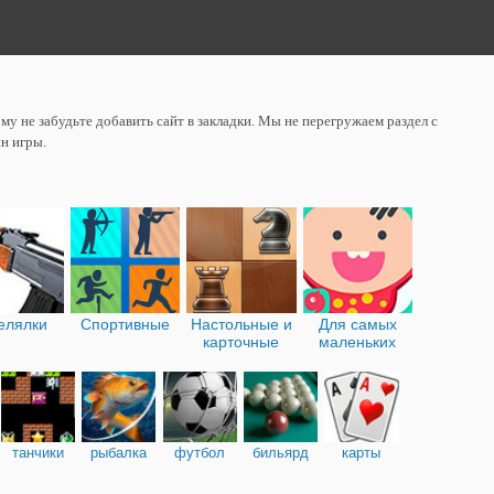
у не забудьте добавить сайт в закладки. Мы не перегружаем раздел с
н игры.
елялки
Спортивные
Настольные и
Для самых
карточные
маленьких
танчики
рыбалка
футбол
бильярд
карты