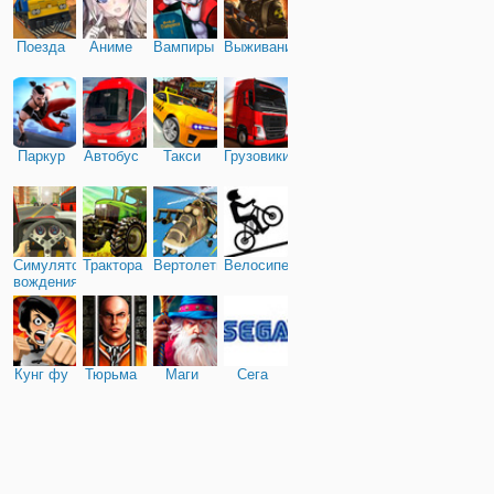
держит тело короля вокру
будучи осторожным
Поезда
Аниме
Вампиры
Выживание
Паркур
Автобус
Такси
Грузовики
Симулятор
Трактора
Вертолеты
Велосипед
вождения
Кунг фу
Тюрьма
Маги
Сега