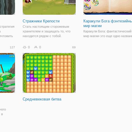
Стражники Крепости
Каракули Бога фэнтезийн
мир магии
стратегия
Стать настоящим сторожевым
а
хранителем и защищать то, что
Каракули Бога: фантастический
ичтожить
находится рядом с тобой.
мир магии-это еще одно назван
Монстры, демоны и скелеты идут к
из этой фантастической серии
опробуйте
вам, чтобы разрушить все и
фэнтези. Как и в оригинальной
0
0
127
69
нитов,
превратить его в пепел. Не
Doodle Бога, вы должны
ную силу
позволяйте им это делать и
использовать ваш мозг и логику
стрелять с арбалета.
чтобы соединить вместе
различные элементы и
Средневековая битва
ного
 в
росанных
инт,
 который