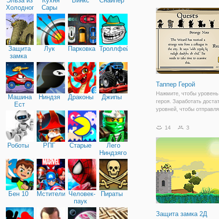
Эльза из
Кухня
Винкс
Снайпер
Wars! Используйте
Холодного
Сары
горизонтальные кнопки д
сердца
перемещения и атаки ва
противника. Попробуйте
Защита
Лук
Парковка
Троллфейс
замка
Таппер Герой
Нажмите, чтобы уровень
Машина
Ниндзя
Драконы
Джипы
героя. Заработать доста
Ест
уровней, чтобы отправля
Машину
задания. Разгадать тайну
окружающую Гильдии. П
14
3
слова поддержки, чтобы 
ваши герои работать быс
Роботы
РПГ
Старые
Лего
Этот
Ниндзяго
Бен 10
Мстители
Человек-
Пираты
паук
Защита замка 2Д