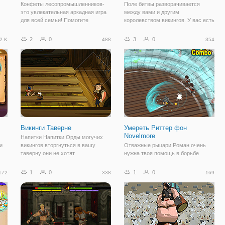
Конфеты лесопромышленников-
Поле битвы разворачивается
это увлекательная аркадная игра
между вами и другим
для всей семьи! Помогите
королевством викингов. У вас есть
крепильщиком срубить конфета
несколько минут, чтобы победить
деревьев. Будьте осторожны
своего врага, выберите
2
0
3
0
2 K
488
354
еш
ветвей, однако! Эта простая игра
правильные боевые карты и
очень весело играть, но сложным
разместите своих героев на поле
в освоении.
боя. Победите вражеское
Викинги Таверне
Умереть Риттер фон
Novelmore
Напитки Напитки Орды могучих
и
викингов вторгнуться в вашу
Отважные рыцари Роман очень
таверну они не хотят
нужна твоя помощь в борьбе
ый
воспользоваться вашим туалетом
против опасных рыцарей сжечь
их единственная цель состоит в
хамон. Защитите свой замок на
1
0
1
0
172
338
169
том, чтобы выпить весь запас
все расходы против десяткам
пива утолить жажду, прежде чем
опасностей и выжить как можно
они нетерпеливы
дольше!