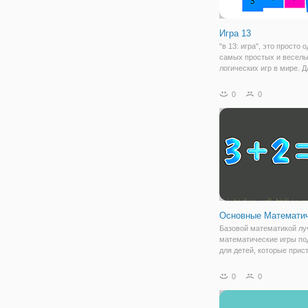
Игра 13
"в 13: игра", это просто 
самых простых и весел
логических игр в мире. Д
вам просто нужно нажать
из коробок на борту, и вс
0
0
соседние похожие короб
сольется с ним в Форма 
цифра.
Основные Математи
Базовой математикой л
математические игры по
для детей, которые прис
изучению элементарной
математики. В этой игре,
0
0
будут изучать сложение,
вычитание и математиче
символы, больше и мень