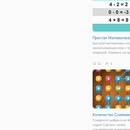
Простая Математика
Быстрая математика-это
захватывающая игра с п
графикой. Нажмите на п
расчет. Звучит просто? 
это не так! Он принимае
11
0
сверхчеловеческие реф
чтобы освоить его! Пост
получить как можно
Количество Слияние
Соедините цифры и не б
ходов! Сделать линии,
соединяющие нумерова