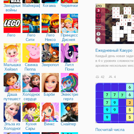
на другой с тем же номе
Звездные
Майнкрафт
Когама
Червячки
можете продолжать играт
войны
Лего
Лего
Лего
Принцессы
Сити
Нексо
Диснея
Найтс
Ежедневный Какуро
Каждый день новая зада
в 4-х уровнях сложности
Малышка
Свинка
Зверополис
Литл
архивом нескольких мес
Хейзел
Пеппа
Пони
Решать головоломки по 
Дружба
какуро: цифры (1 - 9) вв
42
4
нужно добавить соотве
ключ.
Даша
Холодное
Барби
Эквестрия
путешественница
сердце
герлз
Эльза из
Кухня
Винкс
Снайпер
Холодного
Сары
Посчитай числа
сердца