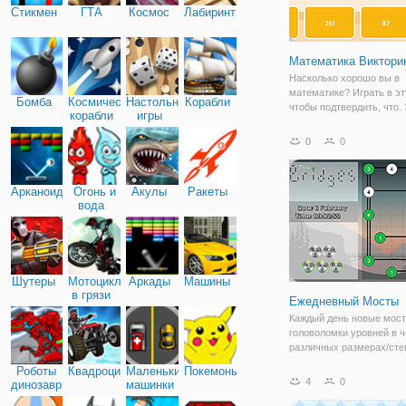
Стикмен
ГТА
Космос
Лабиринты
Математика Виктори
Насколько хорошо вы в
математике? Играть в эту
Бомба
Космические
Настольные
Корабли
чтобы подтвердить, что.
корабли
игры
хорошо для тренировки м
Увлекательные викторин
0
0
детей, которые смогут у
много играя. Играть сей
получать
Арканоид
Огонь и
Акулы
Ракеты
вода
Шутеры
Мотоциклы
Аркады
Машины
в грязи
Ежедневный Мосты
Каждый день новые мос
головоломки уровней в 
различных размерах/сте
сложности. Мосты также
Роботы
Квадроциклы
Маленькие
Покемоны
как hashiwokakero или Х
4
0
динозавры
машинки
Соединить все острова, т
любой остров можно поп