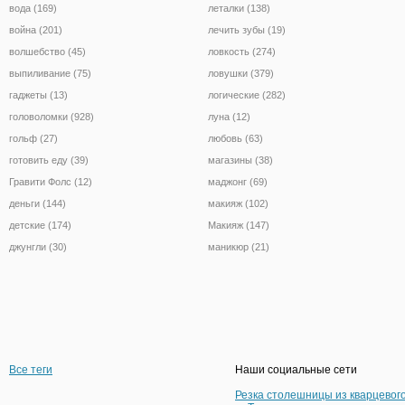
вода (169)
леталки (138)
война (201)
лечить зубы (19)
волшебство (45)
ловкость (274)
выпиливание (75)
ловушки (379)
гаджеты (13)
логические (282)
головоломки (928)
луна (12)
гольф (27)
любовь (63)
готовить еду (39)
магазины (38)
Гравити Фолс (12)
маджонг (69)
деньги (144)
макияж (102)
детские (174)
Макияж (147)
джунгли (30)
маникюр (21)
Все теги
Наши социальные сети
Резка столешницы из кварцевог