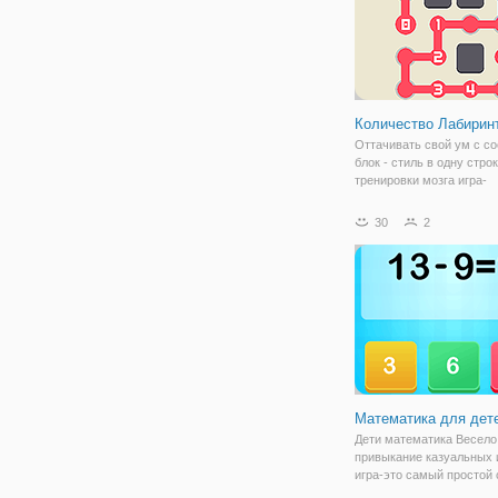
Количество Лабирин
Оттачивать свой ум с со
блок - стиль в одну стро
тренировки мозга игра-
головоломка. Правила и
предельно просты. Прос
30
2
заполните все блоки, ис
только одну строку и пе
цифры в лабиринт.
Математика для дет
Дети математика Весело
привыкание казуальных и
игра-это самый простой
изучить математику для 