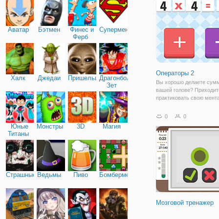
любой другой.
Аватар
Бэтмен
Финес и
Супермен
Ферб
Операторы 2
Халк
Джедаи
Пришельцы
Драгонболл
Вы хорошо делаете сум
Зет
вашей голове? Приходит
практиковать свою мент
арифметику, чтобы выбр
соответствующие опера
0
0
Нажмите на правую кноп
Юные
Монстры
3D
Магия
оперативного символа! 
Титаны
Страшные
Ведьмы
Пиво
Бомбермен
Мозговой тренажер