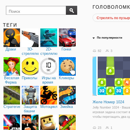
ГОЛОВОЛОМ
Стрелять по пузы
поиск
буквы
предметов
ТЕГИ
По популярности
Драки
3D-
2D-
Гонки
82
3
стрелялки
стрелялки
Веселая
Приколы
Игры на
Кликеры
Ферма
время
Желе Номер 1024
Стратегия
Защита
Мотоциклы
Змейка
Jelly Number 1024 - Ваша
башни
игровая задача состоит в
чтобы перетащить два о
числа, чтобы сделать б
число до 1024. Перетащи
23
1