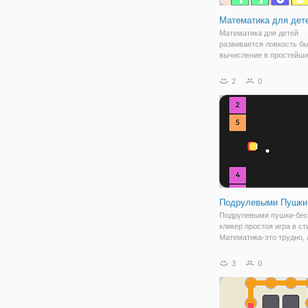
Математика для дет
Математика для детей
развивается ловкость б
вычисление в простейш
математических операци
занимательной игры дети
2
0
взрослые смогут на неск
дней, чтобы выполнить 
расчет только с помощь
Подрулевыми Пушки
Подрулевыми пушки-бес
кликер простоя игра в ст
Математика-это трудно, 
тяжело, нажав тяжело, с
тяжело и в Flappy пушки
3
0
иметь, чтобы сбалансир
эти трудно овладеть нав