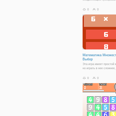
столько очков, сколько 
Чем выше линия, тем б
0
0
очков вы получите.
Математика Множес
Выбор
Эта игра имеет простой 
но играть в нее сложнее
думаете! Вам показываю
уравнение (элементарна
0
0
арифметика), и у вас ес
ограниченное время, чт
выбрать правильный отве
(есть 4