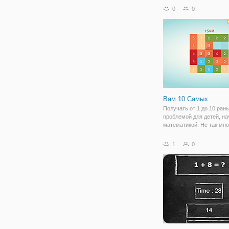
Наслаждайтесь миром
0
0
математики с большим
удовольствием.
Вам 10 Самых
Получать от 1 до 10 ран
проблемой для детей, на
математикой. Не так мно
больше! Здесь, попадая 
10 и выше может быть р
1
0
борьба. Радует глаз и н
весело играть, это число