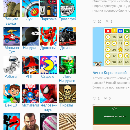
Очистить строк и столбц
цифры доберусь до 0. Д
глаз на прогресс-бар, чт
разблокировать специал
Защита
Лук
Парковка
Троллфейс
бонусы!
10
3
замка
Машина
Ниндзя
Драконы
Джипы
Ест
Машину
Бинго Королевский
Роботы
РПГ
Старые
Лего
Хотите испытать свою уд
Ниндзяго
навыки? Новый классич
Бинго игра поставляется
красивой графикой и бо
выигрышами. Выберите 
1
0
трудности и количество к
Бен 10
Мстители
Человек-
Пираты
Отмечайте правильные ч
паук
ждать нужное время для