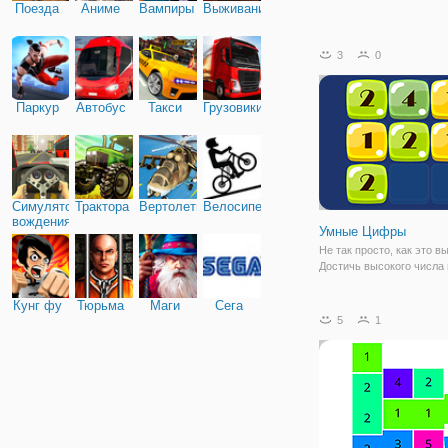
Поезда
Аниме
Вампиры
Выживание
3
0
Паркур
Автобус
Такси
Грузовики
Симулятор
Трактора
Вертолеты
Велосипед
вождения
Умные Цифры
Не так просто, как это в
Достичь высокого числа
Кунг фу
Тюрьма
Маги
Сега
5
1