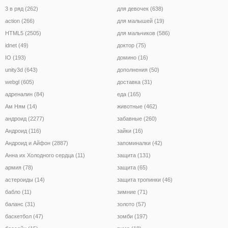
3 в ряд (262)
для девочек (638)
action (266)
для малышей (19)
HTML5 (2505)
для мальчиков (586)
idnet (49)
доктор (75)
IO (193)
домино (16)
unity3d (643)
дополнения (50)
webgl (605)
доставка (31)
адреналин (84)
еда (165)
Ам Ням (14)
животные (462)
андроид (2277)
забавные (260)
Андроид (116)
зайки (16)
Андроид и Айфон (2887)
запоминалки (42)
Анна их Холодного сердца (11)
защита (131)
армия (78)
защита (65)
астероиды (14)
защита тропинки (46)
бабло (11)
зимние (71)
баланс (31)
золото (57)
баскетбол (47)
зомби (197)