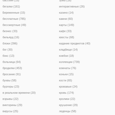
бассейн (15)
зума (18)
бегалки (161)
интерактивные (26)
Беременные (15)
казино (14)
бесплатные (785)
камни (60)
бессмертные (49)
карты (149)
бизнес (33)
кафе (33)
бильярд (16)
квесты (68)
блоки (396)
кидание предметов (40)
бог (30)
кладбище (14)
бокс (13)
ковбои (18)
больница (64)
коллекции (739)
бродилки (453)
комнаты (76)
бросание (91)
коньки (15)
буквы (58)
кости (65)
бургеры (23)
кровавые (24)
в реальном времени (20)
кровь (174)
взрывы (22)
кролики (22)
викторины (29)
крушение (29)
вирусы (25)
леденцы (58)