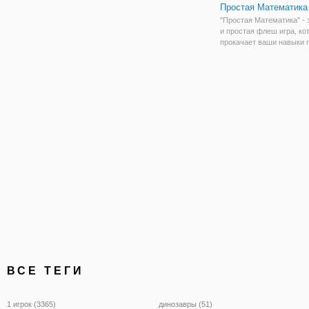
Простая Математика
"Простая Математика" - 
и простая флеш игра, ко
прокачает ваши навыки 
в уме. Думаете, что хор
знаете математику? Тогд
посмотрим, как далеко 
пройти. Игра довольно п
ВСЕ ТЕГИ
1 игрок (3365)
динозавры (51)