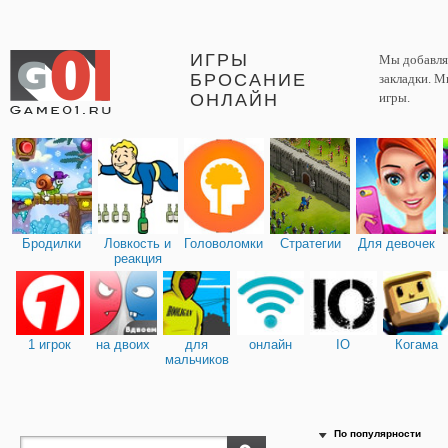
ИГРЫ
Мы добавляе
БРОСАНИЕ
закладки. М
ОНЛАЙН
игры.
Бродилки
Ловкость и
Головоломки
Стратегии
Для девочек
реакция
1 игрок
на двоих
для
онлайн
IO
Когама
мальчиков
По популярности