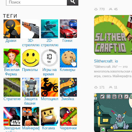
бильярд
карты
770
45
ТЕГИ
Драки
3D-
2D-
Гонки
стрелялки
стрелялки
Slithercraft. io
"Slithercraft. Ио" — это
Веселая
Приколы
Игры на
Кликеры
многопользовательская 
Ферма
время
игра, смесь Майнкрафта
классической змейки. Эт
гремучая смесь гаранти
171
11
интересный геймплей. П
как начать игру вам нуж
Стратегия
Защита
Мотоциклы
Змейка
ник и выбрать скин
башни
Звездные
Майнкрафт
Когама
Червячки