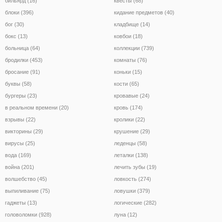
бильярд (16)
квесты (68)
блоки (396)
кидание предметов (40)
бог (30)
кладбище (14)
бокс (13)
ковбои (18)
больница (64)
коллекции (739)
бродилки (453)
комнаты (76)
бросание (91)
коньки (15)
буквы (58)
кости (65)
бургеры (23)
кровавые (24)
в реальном времени (20)
кровь (174)
взрывы (22)
кролики (22)
викторины (29)
крушение (29)
вирусы (25)
леденцы (58)
вода (169)
леталки (138)
война (201)
лечить зубы (19)
волшебство (45)
ловкость (274)
выпиливание (75)
ловушки (379)
гаджеты (13)
логические (282)
головоломки (928)
луна (12)