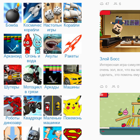
увлекательным геймпле
47
6
вы сможете отправиться
важную операцию по сп
леса от пожара. Выберит
Бомба
Космические
Настольные
Корабли
корабли
игры
Арканоид
Огонь и
Акулы
Ракеты
Злой Босс
вода
Интересная игра-симуля
очень зол, все, что вы м
сделать, это помочь ему
распаковать, увидеть рек
предположительно, вы д
Шутеры
Мотоциклы
Аркады
Машины
0
0
понять. наша конечная ц
в грязи
уничтожить разъяренного
но перед этим вы
Роботы
Квадроциклы
Маленькие
Покемоны
динозавры
машинки