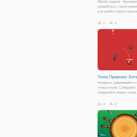
Woody Legend - Красивая
сражайтесь с монстрами
улучшайте своего персо
открывайте закрытый су
нужно уничтожить всех 
1
0
на каждом уровне, чтобы
на следующий уровень. 
игры
Точка Привязки: Бит
Нажмите, удерживайте и
точка в поле. Собирайте
открывайте новые точки.
или без ваших друзей на
устройстве. Играть боль
4
0
больше стрелять. Насла
игрой.