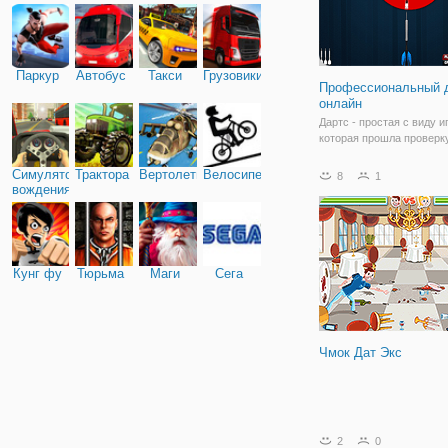
Паркур
Автобус
Такси
Грузовики
Профессиональный 
онлайн
Дартс - простая с виду и
которая прошла проверк
временем. И теперь вы 
покидать дротики не тол
Симулятор
Трактора
Вертолеты
Велосипед
8
1
или в гостях, но и в фор
вождения
онлайн, в игре
"Профессиональный дар
онлайн". Это классическ
в
Кунг фу
Тюрьма
Маги
Сега
Чмок Дат Экс
2
0