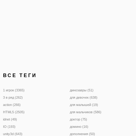
ВСЕ ТЕГИ
1 игрок (3365)
динозавры (51)
3 в ряд (262)
для девочек (638)
action (266)
для малышей (19)
HTML5 (2505)
для мальчиков (586)
idnet (49)
доктор (75)
IO (193)
домино (16)
unity3d (643)
дополнения (50)