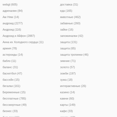
webgl (605)
доставка (31)
адреналин (84)
еда (165)
Ам Ням (14)
животные (462)
андроид (2277)
забавные (260)
Андроид (116)
зайки (16)
Андроид и Айфон (2887)
запоминалки (42)
Анна их Холодного сердца (11)
защита (131)
армия (78)
защита (65)
астероиды (14)
защита тропинки (46)
бабло (11)
зимние (71)
баланс (31)
золото (57)
баскетбол (47)
зомби (197)
бассейн (15)
зума (18)
бегалки (161)
интерактивные (26)
Беременные (15)
казино (14)
бесплатные (785)
камни (60)
бессмертные (49)
карты (149)
бизнес (33)
кафе (33)