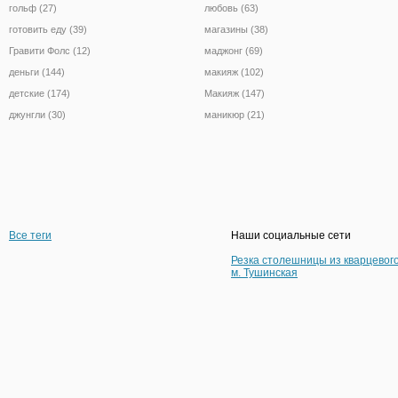
гольф (27)
любовь (63)
готовить еду (39)
магазины (38)
Гравити Фолс (12)
маджонг (69)
деньги (144)
макияж (102)
детские (174)
Макияж (147)
джунгли (30)
маникюр (21)
Все теги
Наши социальные сети
Резка столешницы из кварцевог
м. Тушинская