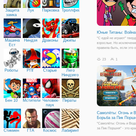
Защита
Лук
Парковка
Троллфейс
замка
Юные Титаны: Война
"С едой не играют" твер
Машина
Ниндзя
Драконы
Джипы
взрослые. Но исключени
Ест
правила быть, если это 
Машину
игра "Юные Титаны: Войн
Это веселая и красочная
23
1
игра для взрослых и дете
которой время пролетае
Роботы
РПГ
Старые
Лего
мгновенно.
Ниндзяго
Бен 10
Мстители
Человек-
Пираты
паук
Самолёты: Огонь и В
Борьба за Пик Порш
"Самолёты: Огонь и Вод
за Пик Поршня" - это кр
Стикмен
ГТА
Космос
Лабиринты
аркада в качественной г