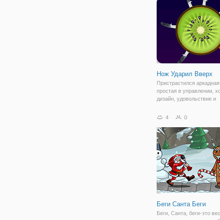
Нож Ударил Вверх
Пристрастился аркадная 
простая в управлении, 
дизайн, удовольствие и
расслабиться - в состоя
Докажите, что вы умелы
4
0
ножей мастер. Играть се
Беги Санта Беги
Беги, Санта, беги-это ве