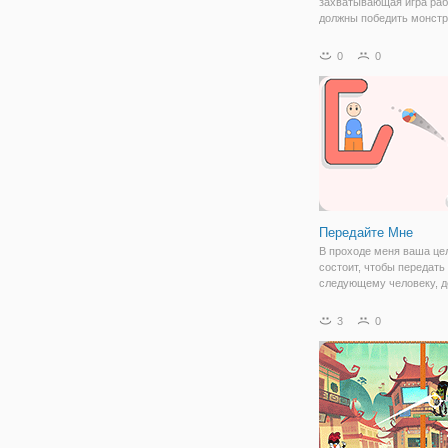
захватывающая игра раб
должны победить монстр
собрать как можно боль
подарков, как вы можете
0
0
E, чтобы ударить монстр
торбой. Нажмите пробел
бросить бомбу и
Передайте Мне
В проходе меня ваша це
состоит, чтобы передать
следующему человеку, д
мяч через сложные и сл
препятствия особенности
3
0
полный ряд проблем в "
режим" - результат, как в
"бесконечный