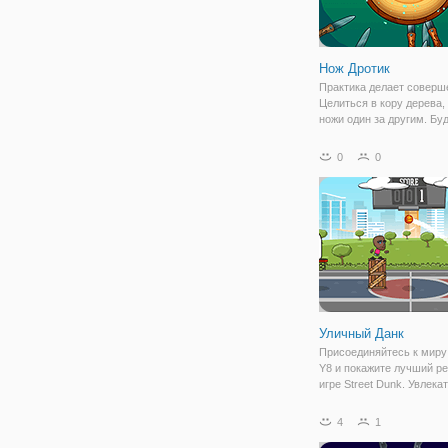
Нож Дротик
Практика делает соверш
Целиться в кору дерева,
ножи один за другим. Бу
осторожны, чтобы тольк
ножи в пустые места. Ск
0
0
очков вы можете забить
Используйте монеты, чт
разблокировать
Уличный Данк
Присоединяйтесь к миру
Y8 и покажите лучший ре
игре Street Dunk. Увлека
баскетбольная игра, в к
можете стрелять в баске
4
1
двух режимах игры, реко
тренировка. Играйте в эт