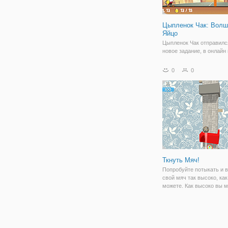
Цыпленок Чак: Волш
Яйцо
Цыпленок Чак отправилс
новое задание, в онлайн 
"Цыпленок Чак: Волшебн
Здесь вам предстоит ун
0
0
его заклятых врагов, по 
Дон, Декс, доктор Минго 
только. Игра представля
Ткнуть Мяч!
Попробуйте потыкать и 
свой мяч так высоко, как
можете. Как высоко вы 
идти?