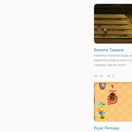
Викинги Таверне
Напитки Напитки Орды м
викингов вторгнуться в 
таверну они не хотят
воспользоваться вашим
их единственная цель со
34
2
том, чтобы выпить весь 
пива утолить жажду, пре
они нетерпеливы
Вуди Легенда