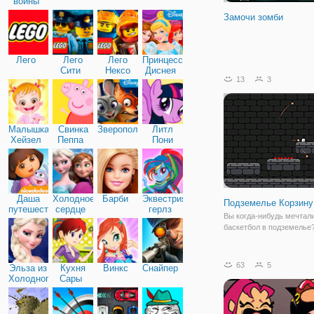
войны
Замочи зомби
Лего
Лего
Лего
Принцессы
Сити
Нексо
Диснея
13
3
Найтс
Малышка
Свинка
Зверополис
Литл
Хейзел
Пеппа
Пони
Дружба
Даша
Холодное
Барби
Эквестрия
Подземелье Корзину
путешественница
сердце
герлз
Вы когда-нибудь мечтали
баскетбол в подземелье
63
5
Эльза из
Кухня
Винкс
Снайпер
Холодного
Сары
сердца