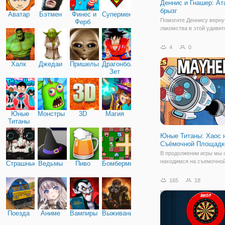
Деннис и Гнашер: Ат
брызг
Аватар
Бэтмен
Финес и
Супермен
Помогите Деннису верну
Ферб
лакомства в этой удиви
игре с катапультой! Исп
мега-катапульту, чтобы 
4
0
помидорами по башням 
Вам нужно опрокинуть б
Халк
Джедаи
Пришельцы
Драгонболл
получить вонючие бомбы
Зет
подушки для
Юные
Монстры
3D
Магия
Титаны
Юные Титаны: Хаос 
Съёмочной Площадк
В продолжении игры мы 
находимся на съемочно
Страшные
Ведьмы
Пиво
Бомбермен
площадке, где Юные Ти
прибыли с одной целью -
165
18
повеселиться и отдохнут
как обычно закончилось
вторжением очередных з
Теперь вся съемочная гр
Поезда
Аниме
Вампиры
Выживание