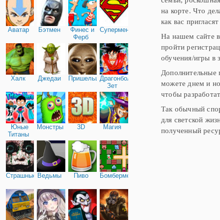
на корте. Что де
как вас приглася
Аватар
Бэтмен
Финес и
Супермен
На нашем сайте 
Ферб
пройти регистрац
обучения/игры в з
Дополнительные п
Халк
Джедаи
Пришельцы
Драгонболл
можете днем и но
Зет
чтобы разработат
Так обычный сп
для светской жиз
Юные
Монстры
3D
Магия
полученный ресу
Титаны
Страшные
Ведьмы
Пиво
Бомбермен