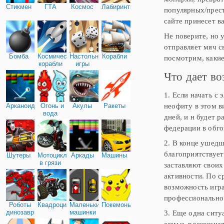
Стикмен
ГТА
Космос
Лабиринты
популярных/прес
сайте принесет в
Не поверите, но 
отправляет мяч с
Бомба
Космические
Настольные
Корабли
посмотрим, какие
корабли
игры
Что дает во
1. Если начать с
неофиту в этом в
Арканоид
Огонь и
Акулы
Ракеты
вода
дней, и н будет 
федерации в обго
2. В конце ушедш
благоприятствуе
Шутеры
Мотоциклы
Аркады
Машины
в грязи
заставляют своих
активности. По с
возможность игра
профессионально
Роботы
Квадроциклы
Маленькие
Покемоны
динозавры
машинки
3. Еще одна ситу
семьи, роскошная