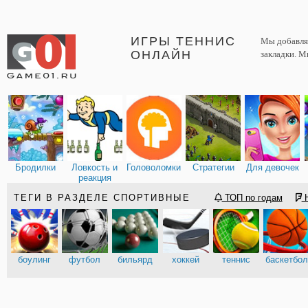
ИГРЫ ТЕННИС
Мы добавляе
ОНЛАЙН
закладки. М
Бродилки
Ловкость и
Головоломки
Стратегии
Для девочек
реакция
ТЕГИ В РАЗДЕЛЕ СПОРТИВНЫЕ
ТОП по годам
Н
боулинг
футбол
бильярд
хоккей
теннис
баскетбол