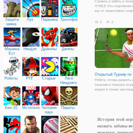
Служить и забить в тенн
HTML5! Это спортивная 
вас от талантливых спор
В один на один матч, сн
Защита
Лук
Парковка
Троллфейс
служите. Подход чистой,
5
2
замка
ударить по мячу сильнее
обыграть своего противн
попали
Машина
Ниндзя
Драконы
Джипы
Ест
Машину
Открытый Турнир по
Роботы
РПГ
Старые
Лего
Ребята, готовы размять 
Ниндзяго
пальчики и показать всем
играют в теннис настоя
профессионалы? Тогда, 
пожаловать в игру "Отк
Турнир по Теннису"! Вы 
Бен 10
Мстители
Человек-
Пираты
один из самых популярн
паук
знаменитых спортивных
История этой игр
назвать забавы в
монархи, преврат