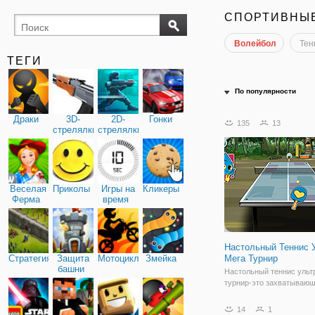
СПОРТИВНЫ
Волейбол
Тен
ТЕГИ
По популярности
Драки
3D-
2D-
Гонки
135
13
стрелялки
стрелялки
Веселая
Приколы
Игры на
Кликеры
Ферма
время
Настольный Теннис 
Стратегия
Защита
Мотоциклы
Змейка
Мега Турнир
башни
Настольный теннис ульт
турнир-это захватывающ
по настольному теннису
пристрастия героев
14
1