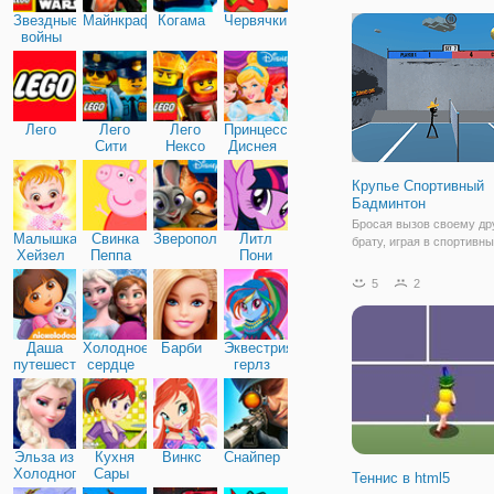
мультфильмов, в том чи
Звездные
Майнкрафт
Когама
Червячки
Гамбол, Джейк, Финн, Ро
войны
многое другое! Выберит
игра на мгновение бой
Лего
Лего
Лего
Принцессы
Сити
Нексо
Диснея
Найтс
Крупье Спортивный
Бадминтон
Бросая вызов своему др
Малышка
Свинка
Зверополис
Литл
брату, играя в спортивн
Хейзел
Пеппа
Пони
бадминтон Stickman на y
Дружба
выберите своего персон
5
2
Stickman и начните тенн
матч. Покажите свои сп
способности и не дайте 
Даша
Холодное
Барби
Эквестрия
матч. Выберите
путешественница
сердце
герлз
Эльза из
Кухня
Винкс
Снайпер
Холодного
Сары
Теннис в html5
сердца