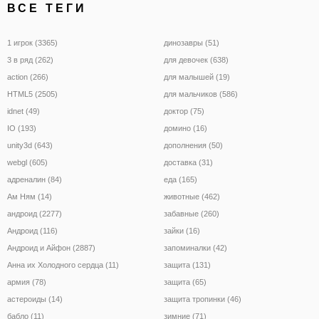
ВСЕ ТЕГИ
1 игрок (3365)
динозавры (51)
3 в ряд (262)
для девочек (638)
action (266)
для малышей (19)
HTML5 (2505)
для мальчиков (586)
idnet (49)
доктор (75)
IO (193)
домино (16)
unity3d (643)
дополнения (50)
webgl (605)
доставка (31)
адреналин (84)
еда (165)
Ам Ням (14)
животные (462)
андроид (2277)
забавные (260)
Андроид (116)
зайки (16)
Андроид и Айфон (2887)
запоминалки (42)
Анна их Холодного сердца (11)
защита (131)
армия (78)
защита (65)
астероиды (14)
защита тропинки (46)
бабло (11)
зимние (71)