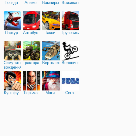
Поезда
Аниме
Вампиры
Выживание
Паркур
Автобус
Такси
Грузовики
Симулятор
Трактора
Вертолеты
Велосипед
вождения
Кунг фу
Тюрьма
Маги
Сега