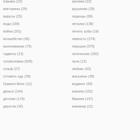
взрывы (22)
кролики (22)
викторины (29)
крушение (29)
вирусы (25)
леденцы (58)
вода (169)
леталки (138)
война (201)
лечить зубы (19)
волшебство (45)
ловкость (274)
выпиливание (75)
ловушки (379)
гаджеты (13)
логические (282)
головоломки (928)
луна (12)
гольф (27)
любовь (63)
готовить еду (39)
магазины (38)
Гравити Фолс (12)
маджонг (69)
деньги (144)
макияж (102)
детские (174)
Макияж (147)
джунгли (30)
маникюр (21)