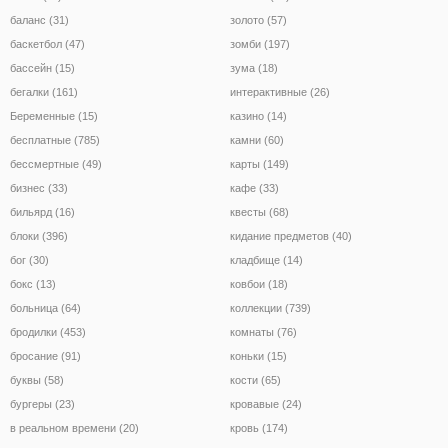
баланс (31)
золото (57)
баскетбол (47)
зомби (197)
бассейн (15)
зума (18)
бегалки (161)
интерактивные (26)
Беременные (15)
казино (14)
бесплатные (785)
камни (60)
бессмертные (49)
карты (149)
бизнес (33)
кафе (33)
бильярд (16)
квесты (68)
блоки (396)
кидание предметов (40)
бог (30)
кладбище (14)
бокс (13)
ковбои (18)
больница (64)
коллекции (739)
бродилки (453)
комнаты (76)
бросание (91)
коньки (15)
буквы (58)
кости (65)
бургеры (23)
кровавые (24)
в реальном времени (20)
кровь (174)