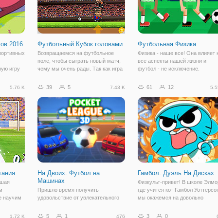
ов 2016
Футбольный Кубок головами
Футбольная Физика
портивных
Возвращаемся на футбольное
Физика - наше все! Она влияет 
поле, чтобы сыграть новый матч,
все аспекты нашей жизни и
ную игру
чему мы очень рады. Так как игра
футбол - не исключение.
Кубок
"Футбольный Кубок головами" - из
Присоединяйтесь в онлайн игру
ы выйдите
тех спортивных игр, в которые
"Футбольная Физика", чтобы
39
5
61
12
5.76 K
7.43 K
5.5
 возможно,
обязательно нужно сыграть.
проверить силу физики на
Аргументируем почему:
практике. Ведь от нее зависит
жизнерадостные
сила вашего удара и то,
тания
На Двоих: Футбол на
Гамбол: Дуэль На Дисках
Машинах
чшая
Физкульт-привет! В школе Элмо
м
Пришло время получить
где учится кот Гамбол Уоттерсо
е научим
удовольствие от увлекательного
мы окажемся на довольно
десь и
сочетания гонок на машинах и
необычном уроке физкультуры.
футбола. Успешная комбинация
онлайн игре "Гамбол: Дуэль На
5
1
3
0
1.72 K
476