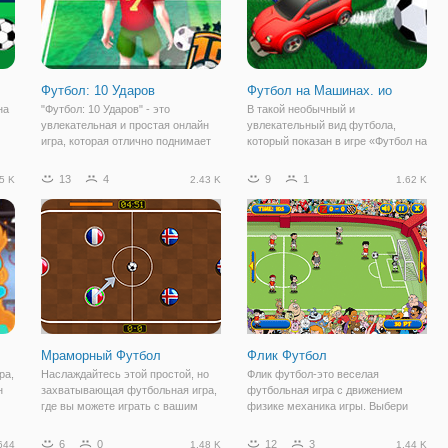
Футбол: 10 Ударов
Футбол на Машинах. ио
на
"Футбол: 10 Ударов" - это
В такой необычный и
увлекательная и простая онлайн
увлекательный вид футбола,
игра, которая отлично поднимает
который показан в игре «Футбол на
настроение. здесь вы будете в
Машинах. Ио» вы наверняка не
роли футболиста, который
встречали давно. Ведь здесь на
13
4
9
1
5 K
2.43 K
1.62 K
участвует в важном матче. Его
поле будут не 11 футболистов в
задача, как и любого другого
фирменной экипировке, а
футболиста -
небольшие машинки. Две
Мраморный Футбол
Флик Футбол
ра,
Наслаждайтесь этой простой, но
Флик футбол-это веселая
н
захватывающая футбольная игра,
футбольная игра с движением
где вы можете играть с вашим
физике механика игры. Выбери
 В
другом.
одну из восьми команд и привести
ее к победе. Играть против
6
0
12
3
644
1.48 K
1.44 K