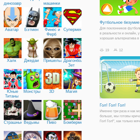
динозавры
машинки
Футбольное безумие
Для поклонников футбол
Аватар
Бэтмен
Финес и
Супермен
в реальности и онлайн, у
Ферб
хорошая альтернатива в
Футбольное безумие. Зд
предстоит выйти на поле
19
12
многочисленными проти
конечно же, забить гол. 
Халк
Джедаи
Пришельцы
Драгонболл
Зет
Юные
Монстры
3D
Магия
Титаны
Гол! Гол! Гол!
Именно три раза и как м
больше, мы готовы крича
Гол! Гол!", как только мяч
Страшные
Ведьмы
Пиво
Бомбермен
оказывается в воротах с
Хотите испытать эти эм
радости вновь и просто 