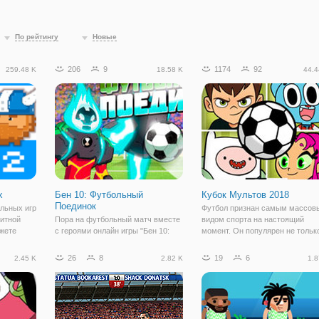
По рейтингу
Новые
206
9
1174
92
259.48 K
18.58 K
44.4
х
Бен 10: Футбольный
Кубок Мультов 2018
Поединок
льных игр
Футбол признан самым массов
битной
Пора на футбольный матч вместе
видом спорта на настоящий
ожете
с героями онлайн игры "Бен 10:
момент. Он популярен не тольк
 игры
Футбольный Поединок". Это
реальной жизни, но и среди
зумных
онлайн игра спортивного
мультяшных персонажей.
26
8
19
6
2.45 K
2.82 K
1.8
я людей с
характера и в духе мультфильма
Проверить это на практике, вы
ини игра
про супергероя Бена-10. Он имеет
можете в онлайн игре "Кубок
способность превращаться в 10
Мультов 2018". Здесь в
разных