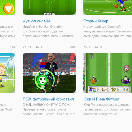
Футбол онлайн
Сторми Кикер
ьных игр
Играйте в Футбол Онлайн -
Кто лучший футбольный
 нас есть
футбольную игру с другим
нападающий в мире? Вы могли
 виде игры
случайным соперником и станьте
быть один, если вы принять ва
есь вам
чемпионом футбольного мира.
команду на чемпионат мира. Вс
 с
Цель этой игры-сделать отличную
просто - все, что вам нужно
11
4
1
0
116
883
вниками и
стратегию против вашего
сделать, это нажать в нужный
Игра
противника. Используйте мышь,
момент и пнуть мяч в ворота.
чтобы взаимодействовать
Чрезвычайно
ПСЖ футбольный фристайл
Юки И Рина Футбол
ожно
ОФИЦИАЛЬНУЮ ИГРУ С ПСЖ!
Юки Рина несколько молодых
ть "Гол!
Проверьте некоторые тонкие
талантливых футболистов, они
особенности: - играть, как " ПСЖ "
показали невероятные
оперника.
звезды на 400+ уникальных задач!
футбольные навыки и их тренер
оции
- Собирать звезды, чтобы
менеджер решил, что пришло
весело
разблокировать новые ПСГ звезд
время обучать их, чтобы стать 