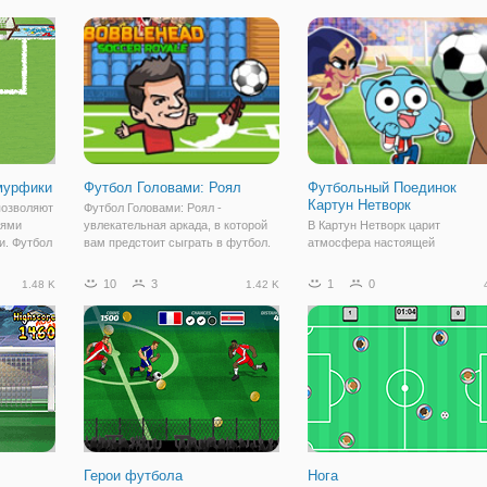
енно!
станет чемпионом в этой игре
Дисках" вы будете частью этого
"Pocket League 3D".
небольшого увлекательного
м вы
Наслаждайтесь захватывающим
приключения.
приключением на 4- х колесах с
мурфики
Футбол Головами: Роял
Футбольный Поединок
Картун Нетворк
позволяют
Футбол Головами: Роял -
оями
увлекательная аркада, в которой
В Картун Нетворк царит
. Футбол
вам предстоит сыграть в футбол.
атмосфера настоящей
 узнать,
Смысл ее заключается в
футбольной эйфории. Весь
можете
следующем: каждый из двух
стадион забит болельщиками, и
10
3
1
0
1.48 K
1.42 K
ни - игры
игроков имеет возможность
трибуны гремят от скандировок
ольной
выбрать команду, за которую
восторженного гула. Совсем ск
будет играть. Хотя они и
начнётся легендарный
футбольный поединок среди
мультяшек
Герои футбола
Нога