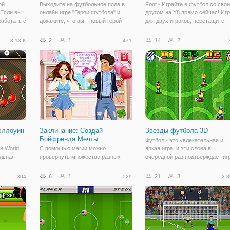
ой
Выходите на футбольное поле в
Foot - Играйте в футбол со сво
 Если вы
онлайн игре "Герои футбола" и
другом на Y8 прямо сейчас! Иг
работать с
докажите, что вы - новый герой
для двух игроков, перетащите,
 золото,
этой лиги. Игра представляет
чтобы прицелиться, и отпустите
собой красочную спортивную
чтобы сделать тире. Веселая иг
2
1
14
2
3.13 K
471
ъемки
аркаду, с качественной графикой и
для вашего
 и
удобным управлением. Перед
времяпрепровождения, уже
выходом на
доступная на мобильных
эллоуин
Заклинание: Создай
Звезды футбола 3D
Бойфренда Мечты
Футбол - это увлекательная и
н World
С помощью магии можно
яркая игра, и эти слова в
ольная
провернуть множество разных
очередной раз подтверждает иг
вам
дел. Даже, наколдовать парня
"Звезды футбола 3D". Это
воими
своей мечты. В онлайн аркаде
увлекательная спортивная арка
6
1
21
3
304
529
2.8
ь голы.
"Заклинание: Создай Бойфренда
с насыщенной графикой. Здесь
 в
Мечты" вы поможете провернуть
вам предстоит применить все
такую операцию молодой
свои навыки
девушке-ведьмочке. Здесь под