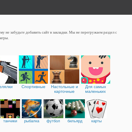
у не забудьте добавить сайт в закладки. Мы не перегружаем раздел с
игры.
елялки
Спортивные
Настольные и
Для самых
карточные
маленьких
танчики
рыбалка
футбол
бильярд
карты