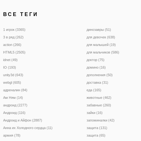
ВСЕ ТЕГИ
1 игрок (3365)
динозавры (51)
3 в ряд (262)
для девочек (638)
action (266)
для малышей (19)
HTML5 (2505)
для мальчиков (586)
idnet (49)
доктор (75)
IO (193)
домино (16)
unity3d (643)
дополнения (50)
webgl (605)
доставка (31)
адреналин (84)
еда (165)
Ам Ням (14)
животные (462)
андроид (2277)
забавные (260)
Андроид (116)
зайки (16)
Андроид и Айфон (2887)
запоминалки (42)
Анна их Холодного сердца (11)
защита (131)
армия (78)
защита (65)