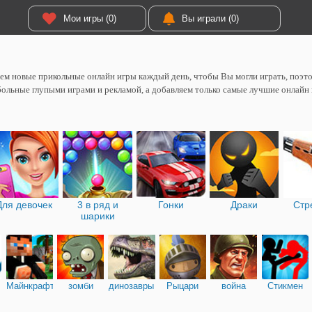
Мои игры (0)
Вы играли (0)
м новые прикольные онлайн игры каждый день, чтобы Вы могли играть, поэтом
ольные глупыми играми и рекламой, а добавляем только самые лучшие онлайн 
Для девочек
3 в ряд и
Гонки
Драки
Стр
шарики
Майнкрафт
зомби
динозавры
Рыцари
война
Стикмен