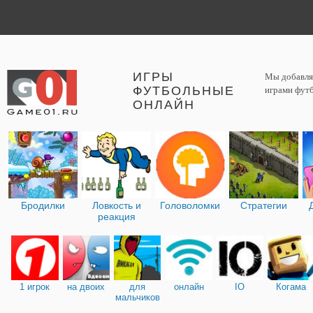
ИГРЫ
Мы добавляе
ФУТБОЛЬНЫЕ
играми футб
ОНЛАЙН
Бродилки
Ловкость и
Головоломки
Стратегии
реакция
1 игрок
на двоих
для
онлайн
IO
Когама
мальчиков