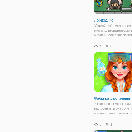
Лордз2. ио
"Лордз2. ио" - увлекател
многопользовательская 
онлайн. Если в вас живет
стремление к победе и
завоеваниям, то флешка
2
0
наверняка понравится.З
окажетесь в мире магии 
сражений. И все ради тог
Фабрика Заклинаний
У Принцессы Анны отли
настроение, и она хочет
на своего парня магичес
заклинания, тем самим,
бросает вам вызов, чтоб
1
1
все 12 необыкновенных
магических образов. Хо