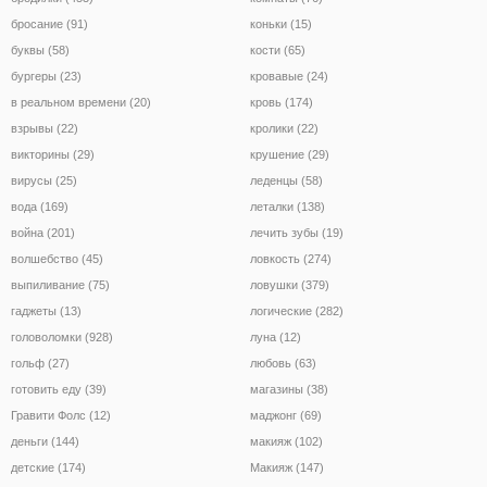
бросание (91)
коньки (15)
буквы (58)
кости (65)
бургеры (23)
кровавые (24)
в реальном времени (20)
кровь (174)
взрывы (22)
кролики (22)
викторины (29)
крушение (29)
вирусы (25)
леденцы (58)
вода (169)
леталки (138)
война (201)
лечить зубы (19)
волшебство (45)
ловкость (274)
выпиливание (75)
ловушки (379)
гаджеты (13)
логические (282)
головоломки (928)
луна (12)
гольф (27)
любовь (63)
готовить еду (39)
магазины (38)
Гравити Фолс (12)
маджонг (69)
деньги (144)
макияж (102)
детские (174)
Макияж (147)