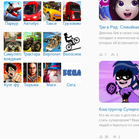
Паркур
Автобус
Такси
Грузовики
Три в Ряд: Спокойна
Девочка Лия в своих сна
попадает в магические м
которых ей встречаются
разные создания, которы
навредить ей. Но у дево
Симулятор
Трактора
Вертолеты
Велосипед
7
1
свой защитник в виде Ме
вождения
способный дать отпор л
врагу. Но даже
Кунг фу
Тюрьма
Маги
Сега
Конструктор Суперге
Кто же из нас в детстве 
стать супергероем? Вед
людей и бороться со зло
круто! После просмотра 
серии "Юные Титаны, Впе
35
1