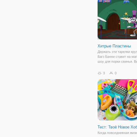
повеселиться вместе с
Хитрые Пластины
Держать эти тарелки кру
Багз Банни ставит на ма
шоу для порки свинья. 
помочь багов с его спин
пластин трюки? Нажать 
3
0
тарелки, миски и многое 
ударов о землю и постав
Тест: Твоё Новое Хо
Когда повседневная жиз