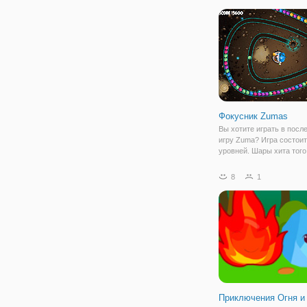
то хотел стать Бистбоем
превращаться в разных 
Фокусник Zumas
Вы хотите играть в пос
игру Zuma? Игра состоит
уровней. Шары хита того
самого цвета и зарабат
очки. По крайней мере 3
8
1
быть тем же самым цвет
Больше того же самого ц
одном выстреле,
Приключения Огня и