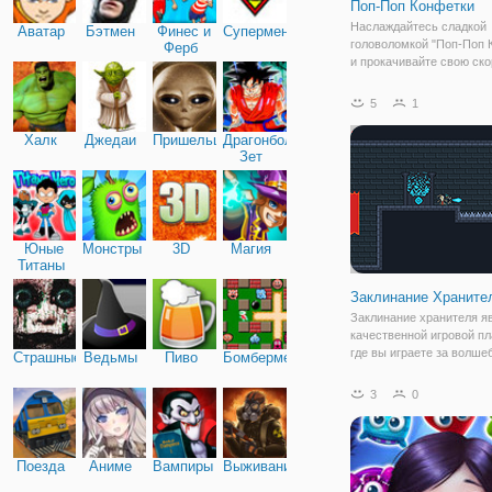
Поп-Поп Конфетки
Наслаждайтесь сладкой
Аватар
Бэтмен
Финес и
Супермен
головоломкой "Поп-Поп 
Ферб
и прокачивайте свою ско
реакции. Это флеш игра,
объединяющая жанры "тр
5
1
и "стрельба по шарикам"
вместо шариков на игро
Халк
Джедаи
Пришельцы
Драгонболл
будут аппетитные и
Зет
Юные
Монстры
3D
Магия
Титаны
Заклинание Храните
Заклинание хранителя я
качественной игровой п
где вы играете за волше
Страшные
Ведьмы
Пиво
Бомбермен
который двигался через
замок напичкан ловушка
3
0
сказочных существ.
Поезда
Аниме
Вампиры
Выживание