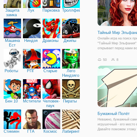
Защита
Лук
Парковка
Троллфейс
замка
Тайный Мир Эльфан
Онлайн игра на поиск п
Машина
Ниндзя
Драконы
Джипы
"Тайный Мир Эльфания"
Ест
открывает перед нами 
Машину
мир фей. Феи попали в б
требуется отыскать опр
50
8
предметы, которые помо
справиться с темной сил
Роботы
РПГ
Старые
Лего
обрушившейся на
Ниндзяго
Бен 10
Мстители
Человек-
Пираты
паук
Бумажный Полёт
Неважно, бумажный сам
игрушечный - его место 
Давайте поможем этому
Стикмен
ГТА
Космос
Лабиринты
самолетику, из онлайн и