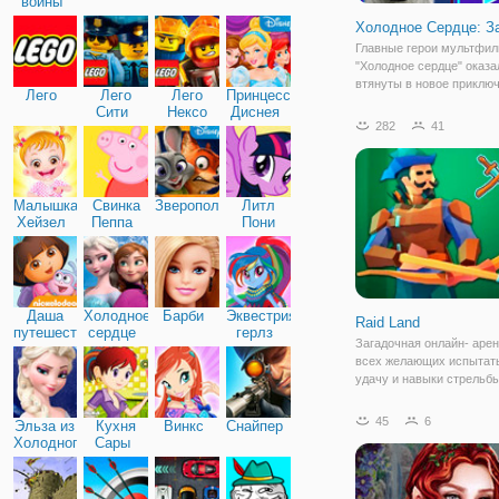
войны
Холодное Сердце: З
Главные герои мультфи
"Холодное сердце" оказа
втянуты в новое приклю
Лего
Лего
Лего
Принцессы
этот раз им предстоит п
Сити
Нексо
Диснея
клану пещерных жителе
282
41
Найтс
раздобыть магические к
которые у них отняли зл
Анна, Эльза,
Малышка
Свинка
Зверополис
Литл
Хейзел
Пеппа
Пони
Дружба
Даша
Холодное
Барби
Эквестрия
Raid Land
путешественница
сердце
герлз
Загадочная онлайн- арен
всех желающих испытат
удачу и навыки стрельбы
В игре "Raid Land" вы в 
Робин Гуда, будете разг
45
6
Эльза из
Кухня
Винкс
Снайпер
лесу, с луком в руках и
Холодного
Сары
запасом стрел. Это увле
сердца