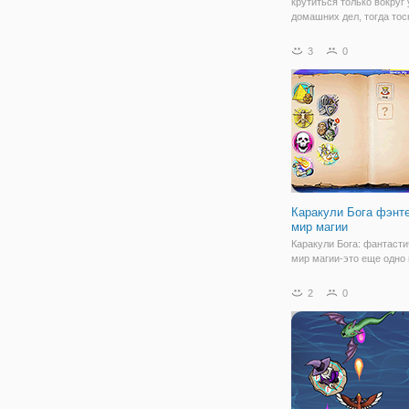
крутиться только вокруг
домашних дел, тогда тос
за горами! Если тратить
и энергию только на рут
3
0
дела и повинности, то л
человек становиться гр
впадает
Каракули Бога фэнт
мир магии
Каракули Бога: фантаст
мир магии-это еще одно
из этой фантастической 
фэнтези. Как и в оригин
2
0
Doodle Бога, вы должны
использовать ваш мозг и
чтобы соединить вместе
различные элементы и