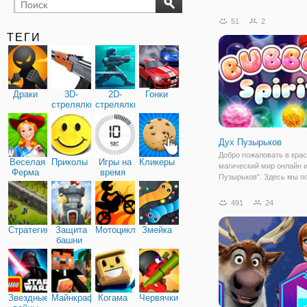
бильярд
карты
51
2
ТЕГИ
Драки
3D-
2D-
Гонки
стрелялки
стрелялки
Дух Пузырьков
Добро пожаловать в кра
Веселая
Приколы
Игры на
Кликеры
магический мир онлайн 
Ферма
время
Пузырьков". Здесь мы 
вернуть все разноцветн
пузырьки на свои законн
491
24
А для этого нам достато
уничтожать шарики,
Стратегия
Защита
Мотоциклы
Змейка
расположенные на игро
башни
Звездные
Майнкрафт
Когама
Червячки