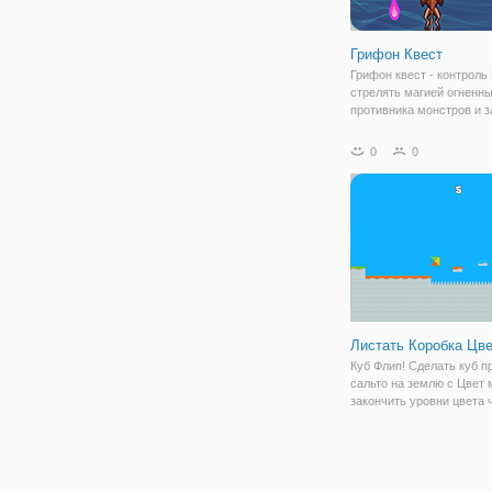
Грифон Квест
Грифон квест - контроль
стрелять магией огненн
противника монстров и 
волшебников.
0
0
Листать Коробка Цв
Куб Флип! Сделать куб п
сальто на землю с Цвет 
закончить уровни цвета 
Прыжок после прыжка вы
продвигаться к более с
уровням, где вам придет
положить все свои навы
внимания и