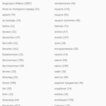
Андроид и Айфон (2887)
запоминалки (42)
Анна их Холодного сердца (11)
защита (131)
армия (78)
защита (65)
астероиды (14)
защита тропинки (46)
бабло (11)
зимние (71)
баланс (31)
золото (57)
баскетбол (47)
зомби (197)
бассейн (15)
зума (18)
бегалки (161)
интерактивные (26)
Беременные (15)
казино (14)
бесплатные (785)
камни (60)
бессмертные (49)
карты (149)
бизнес (33)
кафе (33)
бильярд (16)
квесты (68)
блоки (396)
кидание предметов (40)
бог (30)
кладбище (14)
бокс (13)
ковбои (18)
больница (64)
коллекции (739)
бродилки (453)
комнаты (76)