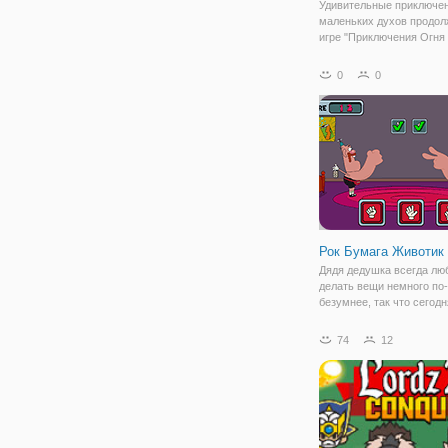
Удивительные приключе
маленьких духов продол
игре "Приключения Огня
2", вы окунётесь в зах
потусторонний мир, кот
0
0
от людских глаз. Вместе 
мальчиком Огнём и дево
Водой вы
Рок Бумага Животик
Дядя дедушка всегда лю
делать вещи немного по
безумнее, так что сегодн
того, чтобы играть клас
рок - бумага - ножницы и
74
12
дети со всего мира знак
собираетесь опробовать