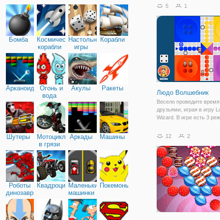
"Бумажный Полёт" подня
5
1
новую высоту. Игра пре
собой аркаду с простым
управлением и
Бомба
Космические
Настольные
Корабли
корабли
игры
Арканоид
Огонь и
Акулы
Ракеты
Людо Волшебник
вода
Весело проведите время
друзьями, играя в игру L
Wizard. В игре есть 3 ре
Играйте в эту настольну
против бота, против ком
Шутеры
Мотоциклы
Аркады
Машины
12
2
Или онлайн со случайно
в грязи
подобранными людьми, а
друзьями, как игра
Роботы
Квадроциклы
Маленькие
Покемоны
динозавры
машинки