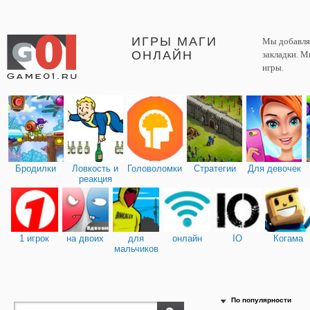
ИГРЫ МАГИ
Мы добавляе
ОНЛАЙН
закладки. М
игры.
Бродилки
Ловкость и
Головоломки
Стратегии
Для девочек
реакция
1 игрок
на двоих
для
онлайн
IO
Когама
мальчиков
По популярности