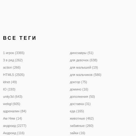
ВСЕ ТЕГИ
1 игрок (3365)
динозавры (51)
3 в ряд (262)
для девочек (638)
action (266)
для малышей (19)
HTML5 (2505)
для мальчиков (586)
idnet (49)
доктор (75)
IO (193)
домино (16)
unity3d (643)
дополнения (50)
webgl (605)
доставка (31)
адреналин (84)
еда (165)
Ам Ням (14)
животные (462)
андроид (2277)
забавные (260)
Андроид (116)
зайки (16)