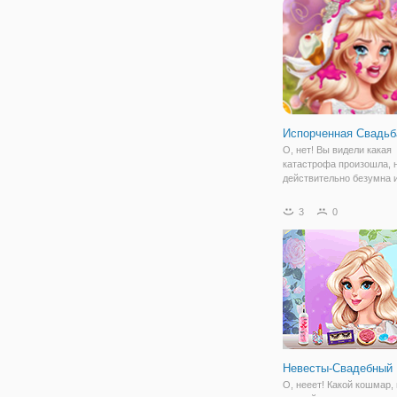
ногти, нанести несколько
классных
Испорченная Свадьб
О, нет! Вы видели какая
катастрофа произошла, 
действительно безумна и
неё есть причины! Похож
свадьба разрушена. А ве
3
0
самый важны день в жиз
невесты и вот, он испорч
Возможно ваша
Невесты-Свадебный
О, нееет! Какой кошмар,