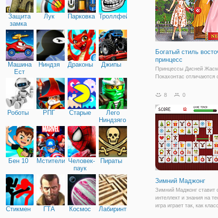
Защита
Лук
Парковка
Троллфейс
замка
Богатый стиль вост
принцесс
Машина
Ниндзя
Драконы
Джипы
Принцессы Дисней Жасм
Ест
Покахонтас отличаются 
Машину
восточной внешностью 
запоминаются на фоне о
8
0
В онлайн игре "Богатый 
восточных принцесс" он
Роботы
РПГ
Старые
Лего
отправиться на гламурн
Ниндзяго
вечеринку и конечно,
Бен 10
Мстители
Человек-
Пираты
паук
Зимний Маджонг
Зимний Маджонг ставит 
интеллект и знания на те
игра играет так, как кла
Стикмен
ГТА
Космос
Лабиринты
Маджонг игры, но это од