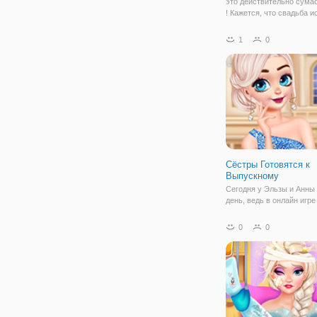
это действительно сум
! Кажется, что свадьба и
Присоединяйтесь к Одри
Джесси и помочь им все
1
0
исправить. Вы будете им
чтобы очистить невесты,
исправить ее
Сёстры Готовятся к
Выпускному
Сегодня у Эльзы и Анны
день, ведь в онлайн игр
Готовятся к Выпускному
нужно подобрать наряды
0
0
выпускному. По игровом
это одевалка для девочек
которой вас ждет гардер
самых стильных и