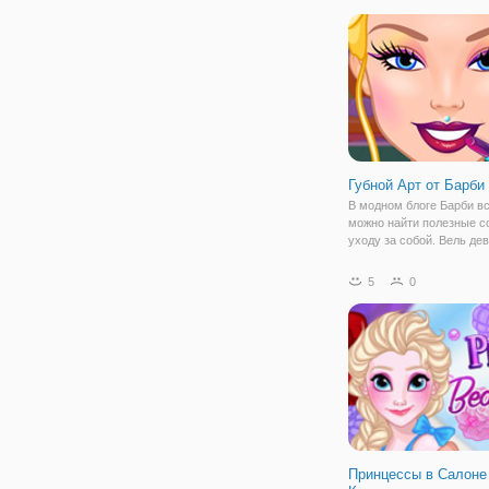
подобрать четыре разны
для зимы, весны, лета и 
Губной Арт от Барби
В модном блоге Барби в
можно найти полезные с
уходу за собой. Вель де
следит за трендами и ей 
удивить. К примеру, в он
5
0
для девочек "Губной Арт 
она будет создавать нов
Принцессы в Салоне