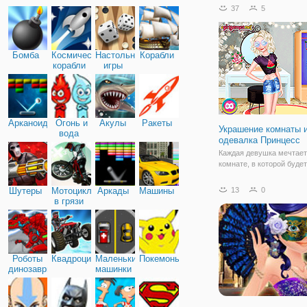
получил цифровой макия
37
5
вы действительно застря
уровне, вы можете попр
совет или
Бомба
Космические
Настольные
Корабли
корабли
игры
Арканоид
Огонь и
Акулы
Ракеты
Украшение комнаты 
вода
одевалка Принцесс
Каждая девушка мечтает
комнате, в которой будет
таком стиле, как захочет
онлайн аркаде для девоч
Шутеры
Мотоциклы
Аркады
Машины
13
0
"Украшение комнаты и о
в грязи
Принцесс" мы исполняе
Ведь здесь вы сможете 
свои
Роботы
Квадроциклы
Маленькие
Покемоны
динозавры
машинки