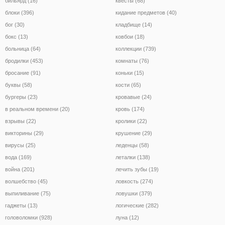
бильярд (16)
квесты (68)
блоки (396)
кидание предметов (40)
бог (30)
кладбище (14)
бокс (13)
ковбои (18)
больница (64)
коллекции (739)
бродилки (453)
комнаты (76)
бросание (91)
коньки (15)
буквы (58)
кости (65)
бургеры (23)
кровавые (24)
в реальном времени (20)
кровь (174)
взрывы (22)
кролики (22)
викторины (29)
крушение (29)
вирусы (25)
леденцы (58)
вода (169)
леталки (138)
война (201)
лечить зубы (19)
волшебство (45)
ловкость (274)
выпиливание (75)
ловушки (379)
гаджеты (13)
логические (282)
головоломки (928)
луна (12)