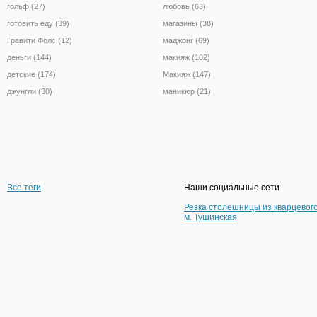
гольф (27)
любовь (63)
готовить еду (39)
магазины (38)
Гравити Фолс (12)
маджонг (69)
деньги (144)
макияж (102)
детские (174)
Макияж (147)
джунгли (30)
маникюр (21)
Все теги
Наши социальные сети
Резка столешницы из кварцевог
м. Тушинская