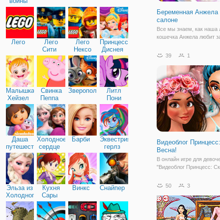
войны
Беременная Анжела 
салоне
Все мы знаем, как наша
кошечка Анжела любит з
Лего
Лего
Лего
Принцессы
ухаживать и приводить с
Сити
Нексо
Диснея
красивый и модный вид.
39
1
Найтс
совершенно милая кошка
родит милого ребеночка 
мужа Тома. Сегодня наст
день, когда
Малышка
Свинка
Зверополис
Литл
Хейзел
Пеппа
Пони
Дружба
Даша
Холодное
Барби
Эквестрия
Видеоблог Принцесс
путешественница
сердце
герлз
Весна!
В онлайн игре для девоч
"Видеоблог Принцесс: С
Весна!" даже принцессы
ведут свой блог о моде и
50
3
Эльза из
Кухня
Винкс
Снайпер
данной игре вы можете к
Холодного
Сары
присоединиться, ведь он
сердца
готовят новый материал 
весеннем стиле.