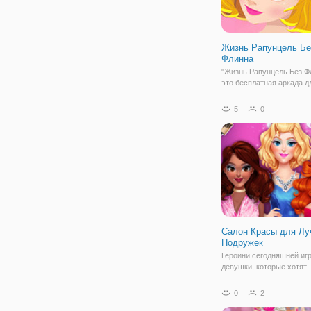
Жизнь Рапунцель Бе
Флинна
"Жизнь Рапунцель Без Фл
это бесплатная аркада д
девочек, в которой вы п
Рапунцель пережить рас
5
0
Если допустить, что они 
Флинном действительно
расстались, то ей предс
пройти через несколько
Салон Красы для Л
Подружек
Героини сегодняшней иг
девушки, которые хотят
попробовать что- то нов
день провести в салоне 
0
2
Они придут в ваш салон 
чтобы покрасить волосы