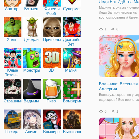
Леди Баг Идёт на М
Маринетт, она же - супе
Аватар
Бэтмен
Финес и
Супермен
Леди Баг пригласили на
Ферб
костюмированный бал-м
Теперь девушка в расте
ведь она не знает, какой
1
0
подобрать по такому слу
еще и после недавнего з
Халк
Джедаи
Пришельцы
Драгонболл
нее
Зет
Юные
Монстры
3D
Магия
Титаны
Больница: Весенняя
Аллергия
Весна уже здесь, но угад
еще здесь? Все верно, а
Страшные
Ведьмы
Пиво
Бомбермен
Красотка Белль чувствуе
ужасно. Ей нужно лечени
6
1
аллергии и расслабляющ
день. Отправляйтесь в б
чтобы вылечить нашу ге
Поезда
Аниме
Вампиры
Выживание