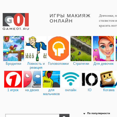
ИГРЫ МАКИЯЖ
Девчонки, п
ОНЛАЙН
стилистом и
красить ног
Бродилки
Ловкость и
Головоломки
Стратегии
Для девочек
реакция
1 игрок
на двоих
для
онлайн
IO
Когама
мальчиков
По популярности