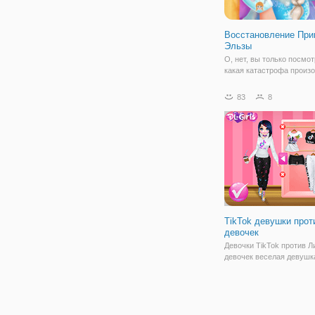
Восстановление При
Эльзы
О, нет, вы только посмо
какая катастрофа произ
Эренделле! Принцесса Э
же ледяная королева, с
83
8
на Зимний бал, когда по 
случайно поскользнулас
и упала. В результате у 
TikTok девушки прот
девочек
Девочки TikTok против Л
девочек веселая девушк
и одеваются игры с уча
Маринет и Милана, сов
хип-тысячелетней принц
которая любит tiktok и Ли
Вместе они следят за м