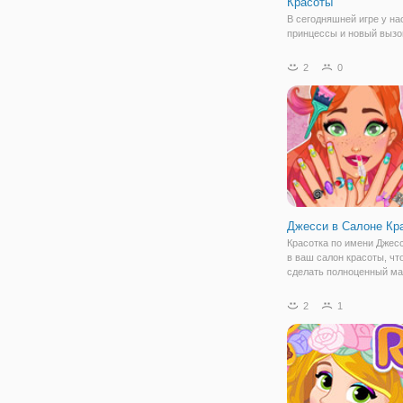
Красоты
В сегодняшней игре у на
принцессы и новый вызо
принцессы должны посе
салон красоты и выйти и
2
0
настоящими красотками
думаете, вы можете сде
Если вы готовы, давайте
Вам нужно
Джесси в Салоне Кр
Красотка по имени Джес
в ваш салон красоты, чт
сделать полноценный ма
прическу и крутой маник
милых ручек, после раб
2
1
готовы взять на себя
ответственность за все
процедуры? Если да, тог