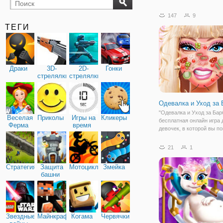
бильярд
карты
147
9
ТЕГИ
Драки
3D-
2D-
Гонки
стрелялки
стрелялки
Одевалка и Уход за 
"Одевалка и Уход за Барб
Веселая
Приколы
Игры на
Кликеры
бесплатная онлайн игра 
Ферма
время
девочек, в которой вы п
Барби привести себя в п
Из-за неправильного пит
21
1
девушка совсем запусти
кожу и теперь не может
Стратегия
Защита
Мотоциклы
Змейка
показаться на
башни
Звездные
Майнкрафт
Когама
Червячки