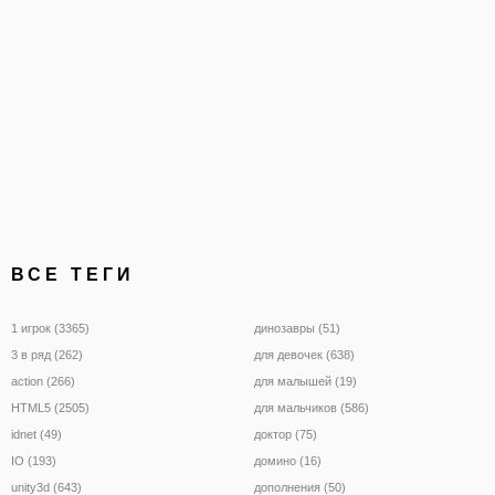
тенденциями и
ВСЕ ТЕГИ
1 игрок (3365)
динозавры (51)
3 в ряд (262)
для девочек (638)
action (266)
для малышей (19)
HTML5 (2505)
для мальчиков (586)
idnet (49)
доктор (75)
IO (193)
домино (16)
unity3d (643)
дополнения (50)