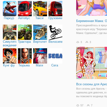
Паркур
Автобус
Такси
Грузовики
Беременная Мама: 
Присоединяйтесь в ярку
красочную игру "Береме
Мама: Одевалка", где вы
поможете будущей маме
гардероб. Ведь в нем пр
Симулятор
Трактора
Вертолеты
Велосипед
3
3
резкие изменения. Пере
вождения
будет гардероб из самы
предметов, в числе
Кунг фу
Тюрьма
Маги
Сега
Все сезоны для Ари
Все сезоны для Ариэль -
одевалка для девочек, в
вы поможете моднице А
выглядеть прекрасно вс
года. Для этого, достато
57
7