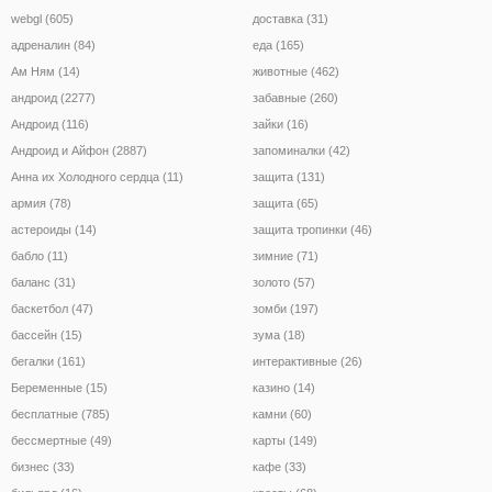
webgl (605)
доставка (31)
адреналин (84)
еда (165)
Ам Ням (14)
животные (462)
андроид (2277)
забавные (260)
Андроид (116)
зайки (16)
Андроид и Айфон (2887)
запоминалки (42)
Анна их Холодного сердца (11)
защита (131)
армия (78)
защита (65)
астероиды (14)
защита тропинки (46)
бабло (11)
зимние (71)
баланс (31)
золото (57)
баскетбол (47)
зомби (197)
бассейн (15)
зума (18)
бегалки (161)
интерактивные (26)
Беременные (15)
казино (14)
бесплатные (785)
камни (60)
бессмертные (49)
карты (149)
бизнес (33)
кафе (33)