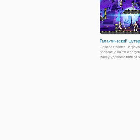
Галактический шутер
Galactic Shooter - Играйт
бесплатно на Y8 и получ
массу удовольствия от 
интересной 2D-космичес
стрелялки! Вам нужно
использовать препятств
отскакивать и поражать
космических врагов, пыт