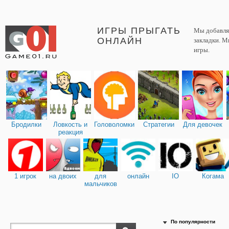
ИГРЫ ПРЫГАТЬ
Мы добавляе
ОНЛАЙН
закладки. М
игры.
Бродилки
Ловкость и
Головоломки
Стратегии
Для девочек
реакция
1 игрок
на двоих
для
онлайн
IO
Когама
мальчиков
По популярности