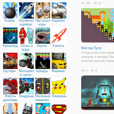
люди. И сегодня, в онлай
153
17
"Симулятор Собаки" у ва
возможность примерить 
роль
Бомба
Космические
Настольные
Корабли
корабли
игры
Арканоид
Огонь и
Акулы
Ракеты
Мистер Пули
вода
Готовы ли вы стать геро
шпионом, и легенда? Пр
испытать явление стрел
Используйте свой мозг в
уникальной игре-голово
Шутеры
Мотоциклы
Аркады
Машины
0
0
нужно точно прицелиться
в грязи
лазерным фокусом, чтоб
врагов, ниндзя, и
Роботы
Квадроциклы
Маленькие
Покемоны
динозавры
машинки