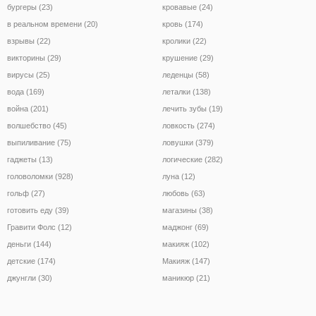
бургеры (23)
кровавые (24)
в реальном времени (20)
кровь (174)
взрывы (22)
кролики (22)
викторины (29)
крушение (29)
вирусы (25)
леденцы (58)
вода (169)
леталки (138)
война (201)
лечить зубы (19)
волшебство (45)
ловкость (274)
выпиливание (75)
ловушки (379)
гаджеты (13)
логические (282)
головоломки (928)
луна (12)
гольф (27)
любовь (63)
готовить еду (39)
магазины (38)
Гравити Фолс (12)
маджонг (69)
деньги (144)
макияж (102)
детские (174)
Макияж (147)
джунгли (30)
маникюр (21)