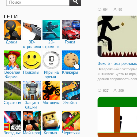
бильярд
карты
694
90
ТЕГИ
Драки
3D-
2D-
Гонки
стрелялки
стрелялки
Векс 5 - Без рекламы
Невероятный платформ
Веселая
Приколы
Игры на
Кликеры
«Стикмен: Буст» та игра,
Ферма
время
должен попробовать себ
поклонник данного жанра
Стикмены всегда находя
927
209
приключения и этот раз 
исключение. Человек-па
Стратегия
Защита
Мотоциклы
Змейка
оказался в пространстве
башни
Звездные
Майнкрафт
Когама
Червячки