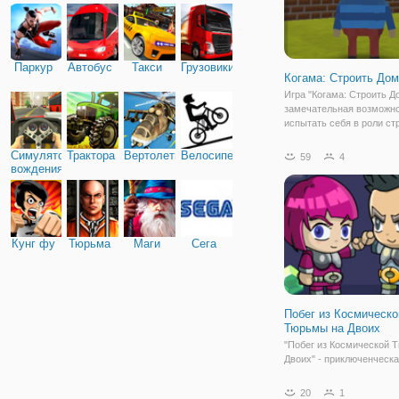
Паркур
Автобус
Такси
Грузовики
Когама: Строить До
Игра "Когама: Строить Д
замечательная возможн
испытать себя в роли ст
который попал в настоя
страну построек. Вы игр
Симулятор
Трактора
Вертолеты
Велосипед
59
4
маленьким и прикольны
вождения
персонажем Когама, кот
может бегать, прыгать и
Кунг фу
Тюрьма
Маги
Сега
Побег из Космическо
Тюрьмы на Двоих
"Побег из Космической 
Двоих" - приключенческ
бродилка на двоих онлай
вы будете помогать пар
20
1