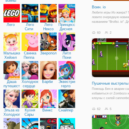
войны
Воин. io
Любите игры Ио жанра? 
ловите очередную новин
названием "Brofist. io". Д
Лего
Лего
Лего
Принцессы
только знакомится с эти
Сити
Нексо
Диснея
скажем, что Ио подразу
60
2
Найтс
многопользовательский 
котором одновременно и
Малышка
Свинка
Зверополис
Литл
Хейзел
Пеппа
Пони
Дружба
Даша
Холодное
Барби
Эквестрия
Пушечные выстрелы
путешественница
сердце
герлз
Помощь Бен в аварии can
избавиться от Zombozo и
клоуны с силой cannonbol
Выбить как можно больш
можно меньше движений
62
5
Эльза из
Кухня
Винкс
Снайпер
пришлым времени иссяк
Холодного
Сары
должны направить ваш
сердца
внутренний серое