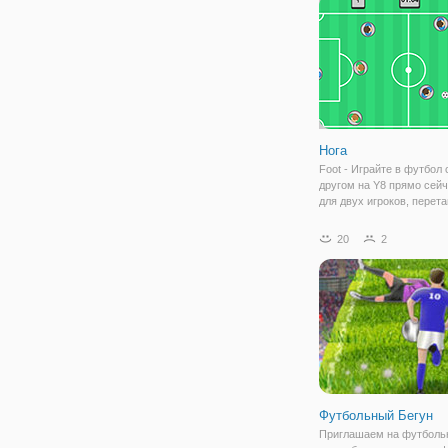
2D-игру, используйте м
Нога
Foot - Играйте в футбол
другом на Y8 прямо сейч
для двух игроков, перет
чтобы прицелиться, и от
чтобы сделать тире. Вес
20
2
для вашего
времяпрепровождения, 
доступная на мобильных
Футбольный Бегун
Приглашаем на футбольн