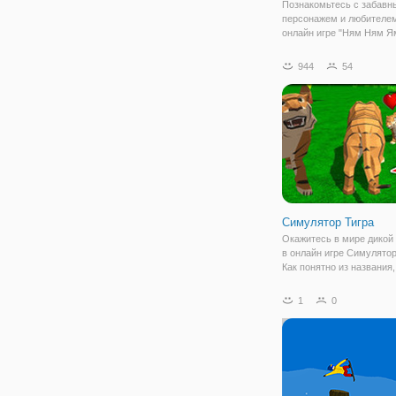
Познакомьтесь с забав
персонажем и любителем
онлайн игре "Ням Ням Я
красочная головоломка 
и взрослых, в которой в
944
54
предстоит перерезать ве
которой висят суши. Но 
перерезать ее
Симулятор Тигра
Окажитесь в мире дикой
в онлайн игре Симулятор
Как понятно из названия,
представляет собой жан
"симулятор", который по
1
0
максимально почувствов
или иного персонажа. Зд
будете