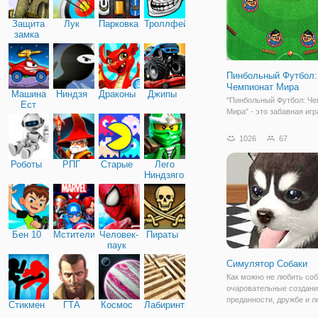
Защита
Лук
Парковка
Троллфейс
замка
Пинбольный Футбол:
Чемпионат Мира
Машина
Ниндзя
Драконы
Джипы
"Пинбольный Футбол: Че
Ест
Мира" - это забавная игр
Машину
всех футболистов в душе
деле, которая как миним
1026
67
поднимет вам настроени
назвали игру пинбольны
Роботы
РПГ
Старые
Лего
футболом, потому что о
Ниндзяго
объединяет в себе элем
Бен 10
Мстители
Человек-
Пираты
паук
Симулятор Собаки
Как можно не любить соб
очаровательные создани
преданности, дружбе и 
Стикмен
ГТА
Космос
Лабиринты
намного больше, чем не