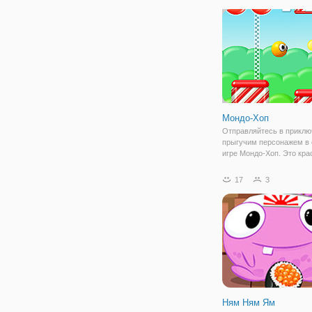
девушке выбраться из
космического корабля, к
захватили пришельцы. Т
ваша задача заключаетс
Мондо-Хоп
Отправляйтесь в приклю
прыгучим персонажем в 
игре Мондо-Хоп. Это кра
бродилка онлайн, в кото
управляете оранжевым 
17
3
Он умеет ловко прыгать 
и его цель - добраться 
Ням Ням Ям