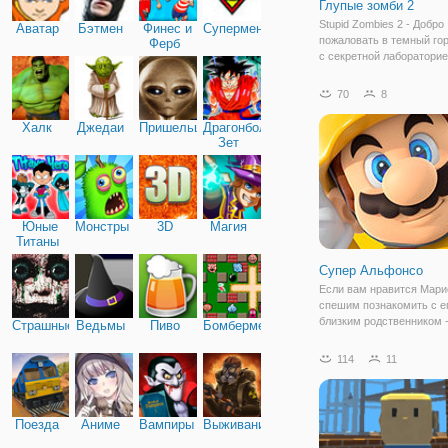
Глупые зомби 2
Stupid Zombies 2 - Добро
Аватар
Бэтмен
Финес и
Супермен
пожаловать в темный го
Ферб
с секретной лаборатори
зомби хочет убить вас, н
позволяйте им это сдела
70
8
Возьмите в руки дробови
стреляйте в зомби! Испо
Халк
Джедаи
Пришельцы
Драгонболл
стену для рикошета,
Зет
Юные
Монстры
3D
Магия
Титаны
Супер Альфонсо
Если вам нравится Марио
спешим познакомить с е
близким родственником 
Страшные
Ведьмы
Пиво
Бомбермен
итальянцем Альфонсо, в
игре Супер Альфонсо. П
114
11
игровому процессу, атм
стилистике - это аналог 
Марио. Вам также предс
Поезда
Аниме
Вампиры
Выживание