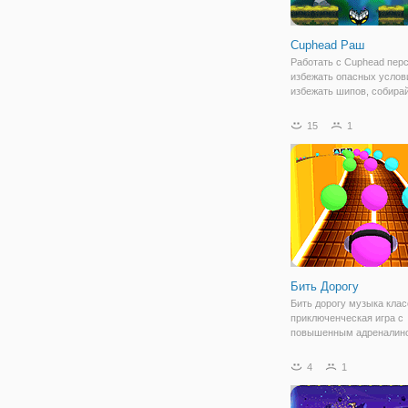
Cuphead Раш
Работать с Cuphead пер
избежать опасных услов
избежать шипов, собира
звезды, бонусы и ракеты
для выполнения запуска.
15
1
прыгать все препятствия.
скользите, прыгайте, кат
Бить Дорогу
Бить дорогу музыка кла
приключенческая игра с
повышенным адреналин
крутой парень с крутой 
играющей в его шлемоф
4
1
будьте готовы бежать по
бить. Насладиться прох
музыку двигаясь в такт