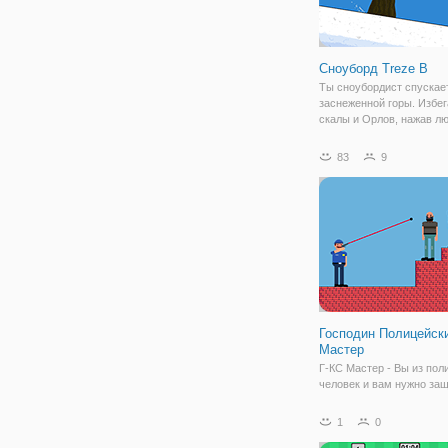
Сноуборд Treze В
Ты сноубордист спускае
заснеженной горы. Избег
скалы и Орлов, нажав л
клавишу на клавиатуре,
сенсорного экрана Ваше
83
9
мобильного устройства,
прыгать. Поймать звезды
собирать
Господин Полицейск
Мастер
Г-КС Мастер - Вы из пол
человек и вам нужно за
свой город от врагов. И
свою смертоносную точн
1
0
точность, чтобы удержат
парней! Играйте в эту з