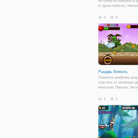
но чтобы не поиграть в ф
от души побегать. Именн
задание предстоит сове
геймеру, в онлайн игре
0
0
"Футбольный Бегун". Вы 
управлять персонажем в
футбольной экипировке,
Рыцарь Бежать
Помогите храброму рыц
спастись от летающих д
монстров. Прыгать, бега
скользить! Используйте
навыки аркада для прод
1
1
авантюрной мире.