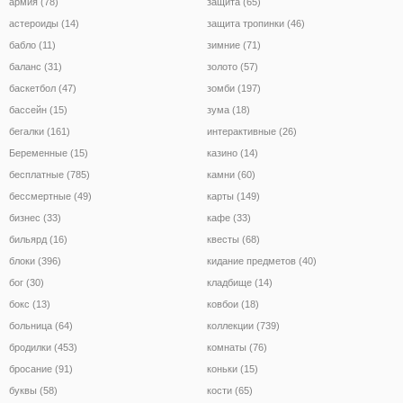
армия (78)
защита (65)
астероиды (14)
защита тропинки (46)
бабло (11)
зимние (71)
баланс (31)
золото (57)
баскетбол (47)
зомби (197)
бассейн (15)
зума (18)
бегалки (161)
интерактивные (26)
Беременные (15)
казино (14)
бесплатные (785)
камни (60)
бессмертные (49)
карты (149)
бизнес (33)
кафе (33)
бильярд (16)
квесты (68)
блоки (396)
кидание предметов (40)
бог (30)
кладбище (14)
бокс (13)
ковбои (18)
больница (64)
коллекции (739)
бродилки (453)
комнаты (76)
бросание (91)
коньки (15)
буквы (58)
кости (65)