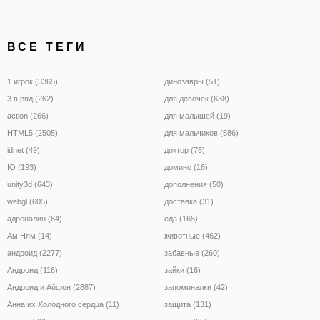
ВСЕ ТЕГИ
1 игрок (3365)
динозавры (51)
3 в ряд (262)
для девочек (638)
action (266)
для малышей (19)
HTML5 (2505)
для мальчиков (586)
idnet (49)
доктор (75)
IO (193)
домино (16)
unity3d (643)
дополнения (50)
webgl (605)
доставка (31)
адреналин (84)
еда (165)
Ам Ням (14)
животные (462)
андроид (2277)
забавные (260)
Андроид (116)
зайки (16)
Андроид и Айфон (2887)
запоминалки (42)
Анна их Холодного сердца (11)
защита (131)